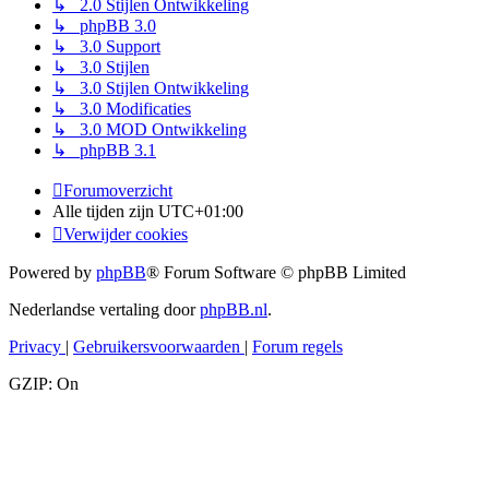
↳ 2.0 Stijlen Ontwikkeling
↳ phpBB 3.0
↳ 3.0 Support
↳ 3.0 Stijlen
↳ 3.0 Stijlen Ontwikkeling
↳ 3.0 Modificaties
↳ 3.0 MOD Ontwikkeling
↳ phpBB 3.1
Forumoverzicht
Alle tijden zijn
UTC+01:00
Verwijder cookies
Powered by
phpBB
® Forum Software © phpBB Limited
Nederlandse vertaling door
phpBB.nl
.
Privacy
|
Gebruikersvoorwaarden
|
Forum regels
GZIP: On