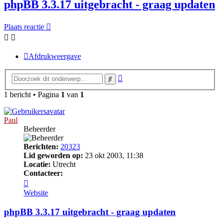
phpBB 3.3.17 uitgebracht - graag updaten
Plaats reactie
Afdrukweergave
Uitgebreid
Zoek
zoeken
1 bericht • Pagina
1
van
1
Paul
Beheerder
Berichten:
20323
Lid geworden op:
23 okt 2003, 11:38
Locatie:
Utrecht
Contacteer:
Contacteer
Paul
Website
phpBB 3.3.17 uitgebracht - graag updaten