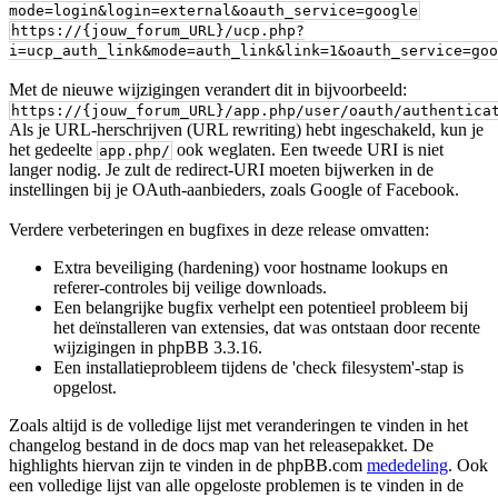
mode=login&login=external&oauth_service=google
https://{jouw_forum_URL}/ucp.php?
i=ucp_auth_link&mode=auth_link&link=1&oauth_service=goo
Met de nieuwe wijzigingen verandert dit in bijvoorbeeld:
https://{jouw_forum_URL}/app.php/user/oauth/authentica
Als je URL-herschrijven (URL rewriting) hebt ingeschakeld, kun je
het gedeelte
ook weglaten. Een tweede URI is niet
app.php/
langer nodig. Je zult de redirect-URI moeten bijwerken in de
instellingen bij je OAuth-aanbieders, zoals Google of Facebook.
Verdere verbeteringen en bugfixes in deze release omvatten:
Extra beveiliging (hardening) voor hostname lookups en
referer-controles bij veilige downloads.
Een belangrijke bugfix verhelpt een potentieel probleem bij
het deïnstalleren van extensies, dat was ontstaan door recente
wijzigingen in phpBB 3.3.16.
Een installatieprobleem tijdens de 'check filesystem'-stap is
opgelost.
Zoals altijd is de volledige lijst met veranderingen te vinden in het
changelog bestand in de docs map van het releasepakket. De
highlights hiervan zijn te vinden in de phpBB.com
mededeling
. Ook
een volledige lijst van alle opgeloste problemen is te vinden in de