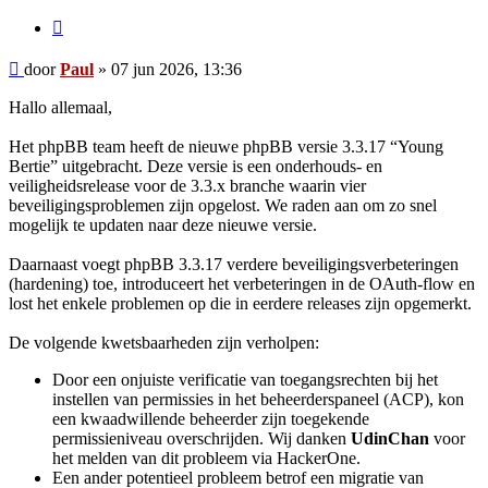
Citeer
Bericht
door
Paul
»
07 jun 2026, 13:36
Hallo allemaal,
Het phpBB team heeft de nieuwe phpBB versie 3.3.17 “Young
Bertie” uitgebracht. Deze versie is een onderhouds- en
veiligheidsrelease voor de 3.3.x branche waarin vier
beveiligingsproblemen zijn opgelost. We raden aan om zo snel
mogelijk te updaten naar deze nieuwe versie.
Daarnaast voegt phpBB 3.3.17 verdere beveiligingsverbeteringen
(hardening) toe, introduceert het verbeteringen in de OAuth-flow en
lost het enkele problemen op die in eerdere releases zijn opgemerkt.
De volgende kwetsbaarheden zijn verholpen:
Door een onjuiste verificatie van toegangsrechten bij het
instellen van permissies in het beheerderspaneel (ACP), kon
een kwaadwillende beheerder zijn toegekende
permissieniveau overschrijden. Wij danken
UdinChan
voor
het melden van dit probleem via HackerOne.
Een ander potentieel probleem betrof een migratie van