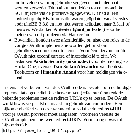
profielvelden waarbij gebruikersgegevens niet adequaat
werden verwerkt. Dit had kunnen leiden tot een mogelijke
SQL-injectie via de profielveldgegevens. Dit had alleen
invloed op phpBB-forums die waren geüpdatet vanaf versies
vóór phpBB 3.3.8 en nog niet waren geüpdatet naar 3.3.11 of
nieuwer. We danken
Anteater (giant_anteater)
voor het
melden van dit probleem via HackerOne.
Bovendien konden twee afzonderlijke onjuiste controles in de
vorige OAuth-implementatie worden gebruikt om
gebruikersaccounts over te nemen. Voor één hiervan hoefde
OAuth niet geconfigureerd of ingeschakeld te zijn. We
bedanken
Aikido Security (aikido.dev)
voor de melding via
HackerOne, evenals
Dan Stefan Alexandru
van Pentest-
Tools.com en
Himanshu Anand
voor hun meldingen via e-
mail.
Tijdens het verbeteren van de OAuth-code is besloten om de huidige
implementatie gedeeltelijk te herschrijven (refactoren) om enkele
bekende problemen met de redirect-URL's op te lossen. De OAuth-
workflow is verplaatst en maakt nu gebruik van controllers. Een
bijkomend effect van deze verandering is dat je de redirect-URI
voor je OAuth-provider moet aanpassen. Voorheen vereiste de
OAuth-implementatie twee redirect-URI's. Voor Google was dit
bijvoorbeeld:
https://{jouw_forum_URL}/ucp.php?