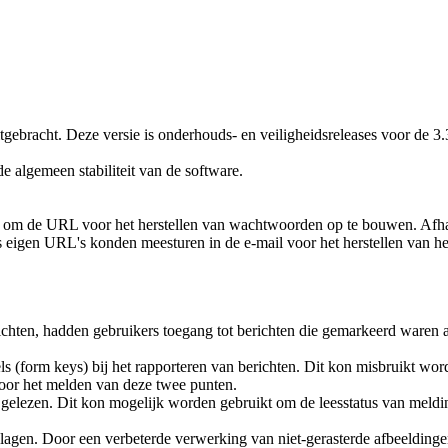
ebracht. Deze versie is onderhouds- en veiligheidsreleases voor de 3.
e algemeen stabiliteit van de software.
r om de URL voor het herstellen van wachtwoorden op te bouwen. Afha
ers eigen URL's konden meesturen in de e-mail voor het herstellen van
richten, hadden gebruikers toegang tot berichten die gemarkeerd waren al
els (form keys) bij het rapporteren van berichten. Dit kon misbruikt 
or het melden van deze twee punten.
s gelezen. Dit kon mogelijk worden gebruikt om de leesstatus van meld
ijlagen. Door een verbeterde verwerking van niet-gerasterde afbeeldi