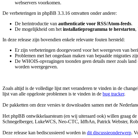
webservers voorkomen.
De verbeteringen in phpBB 3.3.16 omvatten onder andere:
De herintroductie van
authenticatie voor RSS/Atom-feeds
.
De mogelijkheid om het
installatieprogramma te herstarten
,
In deze release zijn bovendien enkele relevante fouten hersteld:
Er zijn verbeteringen doorgevoerd voor het weergeven van ber
Problemen met het ongedaan maken van bepaalde migraties zijn o
De WHOIS-opvragingen toonden geen details meer zoals land o
worden weergegeven.
Zoals altijd is de volledige lijst met veranderen te vinden in de cha
lijst van alle opgeloste problemen is te vinden in de
bug tracker
.
De pakketten om deze versies te downloaden samen met de Nederlands
Het phpBB ontwikkelaarsteam (en wij uiteraard ook) willen graag de
Schnegelberger, LukeWCS, Neo-CTC, IdfbAn, Patrick Webster, Robe
Deze release kan bediscussieerd worden in
dit discussieonderwerp
. V