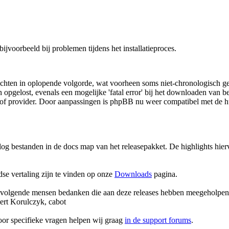
 bijvoorbeeld bij problemen tijdens het installatieproces.
ichten in oplopende volgorde, wat voorheen soms niet-chronologisch g
pgelost, evenals een mogelijke 'fatal error' bij het downloaden van b
f provider. Door aanpassingen is phpBB nu weer compatibel met de hu
ngelog bestanden in de docs map van het releasepakket. De highlights hi
e vertaling zijn te vinden op onze
Downloads
pagina.
 volgende mensen bedanken die aan deze releases hebben meegeholpen: 
rt Korulczyk, cabot
oor specifieke vragen helpen wij graag
in de support forums
.