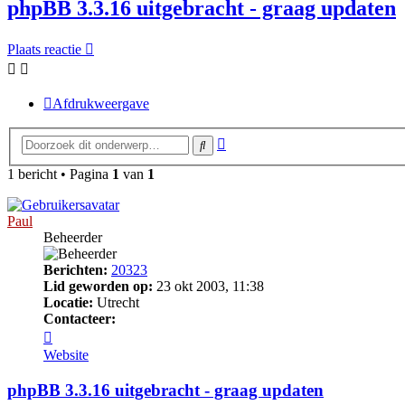
phpBB 3.3.16 uitgebracht - graag updaten
Plaats reactie
Afdrukweergave
Uitgebreid
Zoek
zoeken
1 bericht • Pagina
1
van
1
Paul
Beheerder
Berichten:
20323
Lid geworden op:
23 okt 2003, 11:38
Locatie:
Utrecht
Contacteer:
Contacteer
Paul
Website
phpBB 3.3.16 uitgebracht - graag updaten