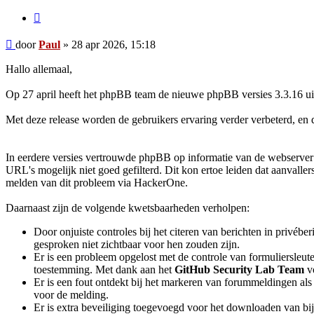
Citeer
Bericht
door
Paul
»
28 apr 2026, 15:18
Hallo allemaal,
Op 27 april heeft het phpBB team de nieuwe phpBB versies 3.3.16 uitg
Met deze release worden de gebruikers ervaring verder verbeterd, en d
In eerdere versies vertrouwde phpBB op informatie van de webserve
URL's mogelijk niet goed gefilterd. Dit kon ertoe leiden dat aanvall
melden van dit probleem via HackerOne.
Daarnaast zijn de volgende kwetsbaarheden verholpen:
Door onjuiste controles bij het citeren van berichten in privébe
gesproken niet zichtbaar voor hen zouden zijn.
Er is een probleem opgelost met de controle van formuliersleut
toestemming. Met dank aan het
GitHub Security Lab Team
vo
Er is een fout ontdekt bij het markeren van forummeldingen al
voor de melding.
Er is extra beveiliging toegevoegd voor het downloaden van b