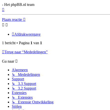
- Het phpBB.nl team
Omhoog
Plaats reactie
Afdrukweergave
1 bericht • Pagina
1
van
1
Terug naar “Mededelingen”
Ga naar
Algemeen
↳ Mededelingen
Support
↳ 3.3 Support
↳ 3.2 Support
Extensies
↳ Extensies
↳ Extensie Ontwikkeling
Stijlen