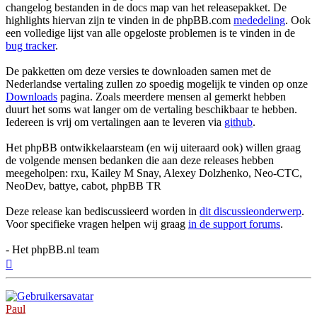
changelog bestanden in de docs map van het releasepakket. De
highlights hiervan zijn te vinden in de phpBB.com
mededeling
. Ook
een volledige lijst van alle opgeloste problemen is te vinden in de
bug tracker
.
De pakketten om deze versies te downloaden samen met de
Nederlandse vertaling zullen zo spoedig mogelijk te vinden op onze
Downloads
pagina. Zoals meerdere mensen al gemerkt hebben
duurt het soms wat langer om de vertaling beschikbaar te hebben.
Iedereen is vrij om vertalingen aan te leveren via
github
.
Het phpBB ontwikkelaarsteam (en wij uiteraard ook) willen graag
de volgende mensen bedanken die aan deze releases hebben
meegeholpen: rxu, Kailey M Snay, Alexey Dolzhenko, Neo-CTC,
NeoDev, battye, cabot, phpBB TR
Deze release kan bediscussieerd worden in
dit discussieonderwerp
.
Voor specifieke vragen helpen wij graag
in de support forums
.
- Het phpBB.nl team
Omhoog
Paul