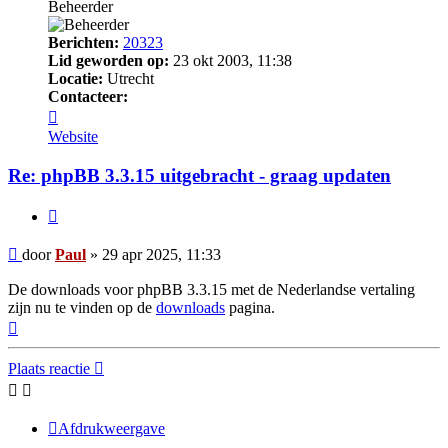
Beheerder
Berichten:
20323
Lid geworden op:
23 okt 2003, 11:38
Locatie:
Utrecht
Contacteer:
Contacteer
Paul
Website
Re: phpBB 3.3.15 uitgebracht - graag updaten
Citeer
Bericht
door
Paul
»
29 apr 2025, 11:33
De downloads voor phpBB 3.3.15 met de Nederlandse vertaling
zijn nu te vinden op de
downloads
pagina.
Omhoog
Plaats reactie
Afdrukweergave