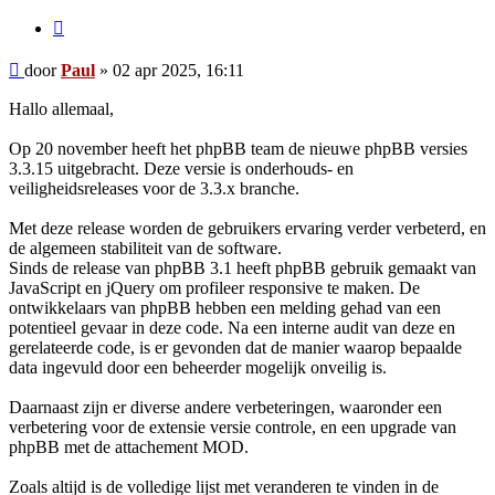
Citeer
Bericht
door
Paul
»
02 apr 2025, 16:11
Hallo allemaal,
Op 20 november heeft het phpBB team de nieuwe phpBB versies
3.3.15 uitgebracht. Deze versie is onderhouds- en
veiligheidsreleases voor de 3.3.x branche.
Met deze release worden de gebruikers ervaring verder verbeterd, en
de algemeen stabiliteit van de software.
Sinds de release van phpBB 3.1 heeft phpBB gebruik gemaakt van
JavaScript en jQuery om profileer responsive te maken. De
ontwikkelaars van phpBB hebben een melding gehad van een
potentieel gevaar in deze code. Na een interne audit van deze en
gerelateerde code, is er gevonden dat de manier waarop bepaalde
data ingevuld door een beheerder mogelijk onveilig is.
Daarnaast zijn er diverse andere verbeteringen, waaronder een
verbetering voor de extensie versie controle, en een upgrade van
phpBB met de attachement MOD.
Zoals altijd is de volledige lijst met veranderen te vinden in de