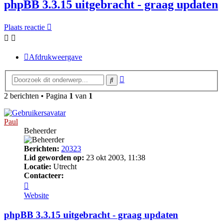
phpBB 3.3.15 uitgebracht - graag updaten
Plaats reactie
Afdrukweergave
Uitgebreid
Zoek
zoeken
2 berichten • Pagina
1
van
1
Paul
Beheerder
Berichten:
20323
Lid geworden op:
23 okt 2003, 11:38
Locatie:
Utrecht
Contacteer:
Contacteer
Paul
Website
phpBB 3.3.15 uitgebracht - graag updaten