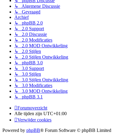
↳ phpBB Discussie
↳ Algemene Discussie
↳ Gevraagd
Archief
↳ phpBB 2.0
↳ 2.0 Support
↳ 2.0 Discussie
↳ 2.0 Modificaties
↳ 2.0 MOD Ontwikkeling
↳ 2.0 Stijlen
↳ 2.0 Stijlen Ontwikkeling
↳ phpBB 3.0
↳ 3.0 Support
↳ 3.0 Stijlen
↳ 3.0 Stijlen Ontwikkeling
↳ 3.0 Modificaties
↳ 3.0 MOD Ontwikkeling
↳ phpBB 3.1
Forumoverzicht
Alle tijden zijn
UTC+01:00
Verwijder cookies
Powered by
phpBB
® Forum Software © phpBB Limited