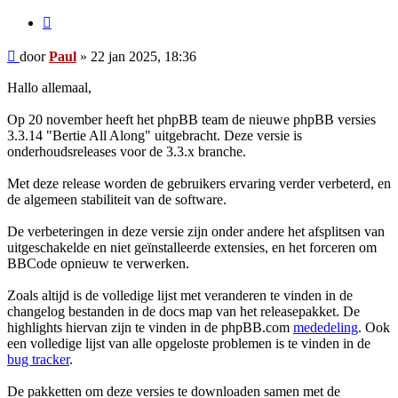
Citeer
Bericht
door
Paul
»
22 jan 2025, 18:36
Hallo allemaal,
Op 20 november heeft het phpBB team de nieuwe phpBB versies
3.3.14 "Bertie All Along" uitgebracht. Deze versie is
onderhoudsreleases voor de 3.3.x branche.
Met deze release worden de gebruikers ervaring verder verbeterd, en
de algemeen stabiliteit van de software.
De verbeteringen in deze versie zijn onder andere het afsplitsen van
uitgeschakelde en niet geïnstalleerde extensies, en het forceren om
BBCode opnieuw te verwerken.
Zoals altijd is de volledige lijst met veranderen te vinden in de
changelog bestanden in de docs map van het releasepakket. De
highlights hiervan zijn te vinden in de phpBB.com
mededeling
. Ook
een volledige lijst van alle opgeloste problemen is te vinden in de
bug tracker
.
De pakketten om deze versies te downloaden samen met de