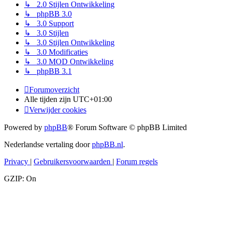
↳ 2.0 Stijlen Ontwikkeling
↳ phpBB 3.0
↳ 3.0 Support
↳ 3.0 Stijlen
↳ 3.0 Stijlen Ontwikkeling
↳ 3.0 Modificaties
↳ 3.0 MOD Ontwikkeling
↳ phpBB 3.1
Forumoverzicht
Alle tijden zijn
UTC+01:00
Verwijder cookies
Powered by
phpBB
® Forum Software © phpBB Limited
Nederlandse vertaling door
phpBB.nl
.
Privacy
|
Gebruikersvoorwaarden
|
Forum regels
GZIP: On