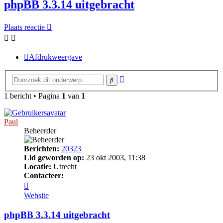
phpBB 3.3.14 uitgebracht
Plaats reactie
Afdrukweergave
Uitgebreid
Zoek
zoeken
1 bericht • Pagina
1
van
1
Paul
Beheerder
Berichten:
20323
Lid geworden op:
23 okt 2003, 11:38
Locatie:
Utrecht
Contacteer:
Contacteer
Paul
Website
phpBB 3.3.14 uitgebracht