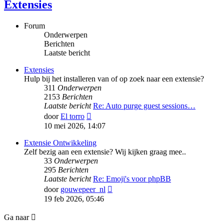
Extensies
Forum
Onderwerpen
Berichten
Laatste bericht
Extensies
Hulp bij het installeren van of op zoek naar een extensie?
311
Onderwerpen
2153
Berichten
Laatste bericht
Re: Auto purge guest sessions…
Bekijk
door
El torro
laatste
10 mei 2026, 14:07
bericht
Extensie Ontwikkeling
Zelf bezig aan een extensie? Wij kijken graag mee..
33
Onderwerpen
295
Berichten
Laatste bericht
Re: Emoji's voor phpBB
Bekijk
door
gouwepeer_nl
laatste
19 feb 2026, 05:46
bericht
Ga naar