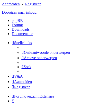
Aanmelden
•
Registreer
Doorgaan naar inhoud
phpBB
Forums
Downloads
Documentatie
Snelle links
Onbeantwoorde onderwerpen
Actieve onderwerpen
Zoek
V&A
Aanmelden
Registreer
Forumoverzicht
Extensies
Zoek