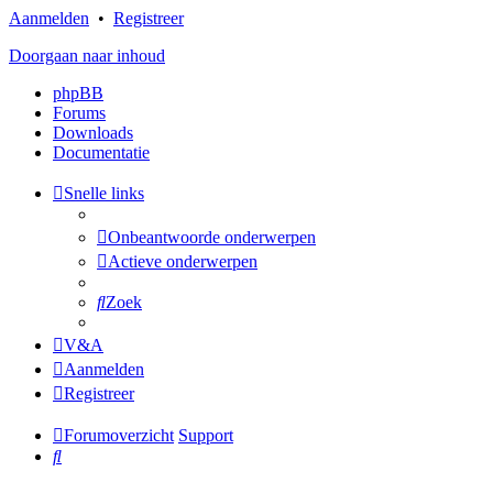
Aanmelden
•
Registreer
Doorgaan naar inhoud
phpBB
Forums
Downloads
Documentatie
Snelle links
Onbeantwoorde onderwerpen
Actieve onderwerpen
Zoek
V&A
Aanmelden
Registreer
Forumoverzicht
Support
Zoek