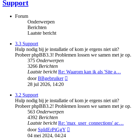
Support
Forum
Onderwerpen
Berichten
Laatste bericht
3.3 Support
Hulp nodig bij je installatie of kom je ergens niet uit?
Probeer phpBB3.3! Problemen lossen we samen met je op.
375
Onderwerpen
3266
Berichten
Laatste bericht
Re: Waarom kan ik als 'Site a…
Bekijk
door
BBgebruiker
laatste
28 jul 2026, 14:20
bericht
3.2 Support
Hulp nodig bij je installatie of kom je ergens niet uit?
Probeer phpBB3.2! Problemen lossen we samen met je op.
563
Onderwerpen
4392
Berichten
Laatste bericht
Re: 'max_user_connections' ac…
Bekijk
door
SpIdErPiGgY
laatste
04 mei 2024, 04:24
bericht