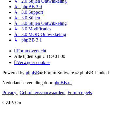
↳ 2.0 Stijlen Ontwikkeling
↳ phpBB 3.0
↳ 3.0 Support
↳ 3.0 Stijlen
↳ 3.0 Stijlen Ontwikkeling
↳ 3.0 Modificaties
↳ 3.0 MOD Ontwikkeling
↳ phpBB 3.1
Forumoverzicht
Alle tijden zijn
UTC+01:00
Verwijder cookies
Powered by
phpBB
® Forum Software © phpBB Limited
Nederlandse vertaling door
phpBB.nl
.
Privacy
|
Gebruikersvoorwaarden
|
Forum regels
GZIP: On