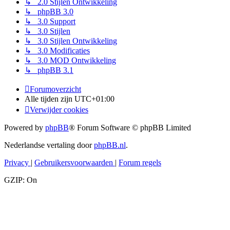
↳ 2.0 Stijlen Ontwikkeling
↳ phpBB 3.0
↳ 3.0 Support
↳ 3.0 Stijlen
↳ 3.0 Stijlen Ontwikkeling
↳ 3.0 Modificaties
↳ 3.0 MOD Ontwikkeling
↳ phpBB 3.1
Forumoverzicht
Alle tijden zijn
UTC+01:00
Verwijder cookies
Powered by
phpBB
® Forum Software © phpBB Limited
Nederlandse vertaling door
phpBB.nl
.
Privacy
|
Gebruikersvoorwaarden
|
Forum regels
GZIP: On