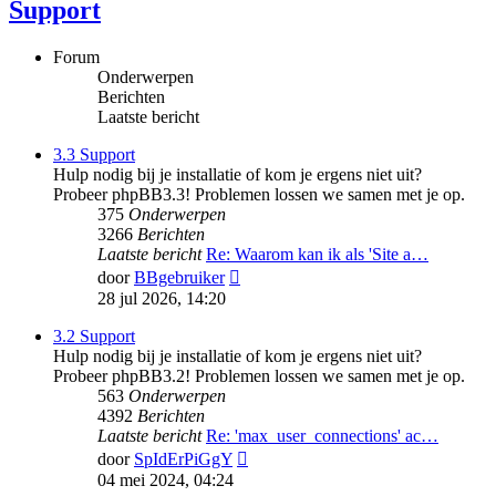
Support
Forum
Onderwerpen
Berichten
Laatste bericht
3.3 Support
Hulp nodig bij je installatie of kom je ergens niet uit?
Probeer phpBB3.3! Problemen lossen we samen met je op.
375
Onderwerpen
3266
Berichten
Laatste bericht
Re: Waarom kan ik als 'Site a…
Bekijk
door
BBgebruiker
laatste
28 jul 2026, 14:20
bericht
3.2 Support
Hulp nodig bij je installatie of kom je ergens niet uit?
Probeer phpBB3.2! Problemen lossen we samen met je op.
563
Onderwerpen
4392
Berichten
Laatste bericht
Re: 'max_user_connections' ac…
Bekijk
door
SpIdErPiGgY
laatste
04 mei 2024, 04:24
bericht