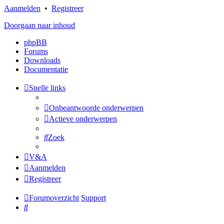
Aanmelden
•
Registreer
Doorgaan naar inhoud
phpBB
Forums
Downloads
Documentatie
Snelle links
Onbeantwoorde onderwerpen
Actieve onderwerpen
Zoek
V&A
Aanmelden
Registreer
Forumoverzicht
Support
Zoek