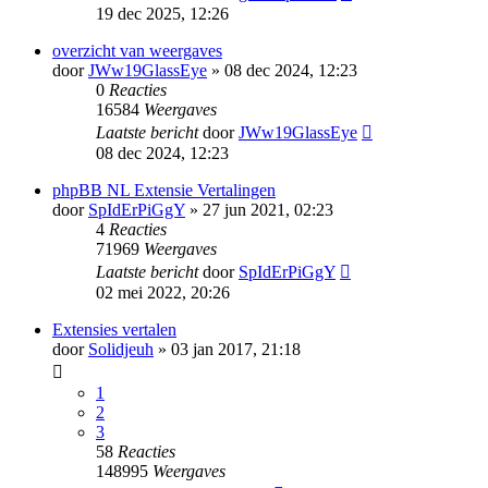
19 dec 2025, 12:26
overzicht van weergaves
door
JWw19GlassEye
» 08 dec 2024, 12:23
0
Reacties
16584
Weergaves
Laatste bericht
door
JWw19GlassEye
08 dec 2024, 12:23
phpBB NL Extensie Vertalingen
door
SpIdErPiGgY
» 27 jun 2021, 02:23
4
Reacties
71969
Weergaves
Laatste bericht
door
SpIdErPiGgY
02 mei 2022, 20:26
Extensies vertalen
door
Solidjeuh
» 03 jan 2017, 21:18
1
2
3
58
Reacties
148995
Weergaves