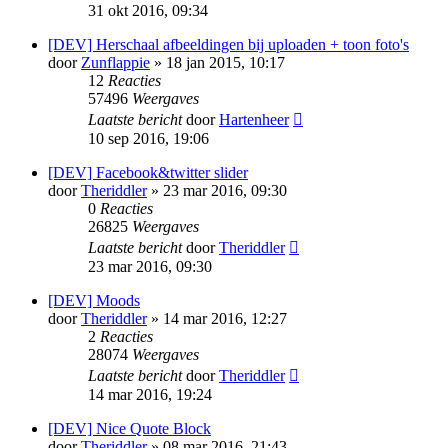
31 okt 2016, 09:34
[DEV] Herschaal afbeeldingen bij uploaden + toon foto's
door
Zunflappie
» 18 jan 2015, 10:17
12
Reacties
57496
Weergaves
Laatste bericht
door
Hartenheer
10 sep 2016, 19:06
[DEV] Facebook&twitter slider
door
Theriddler
» 23 mar 2016, 09:30
0
Reacties
26825
Weergaves
Laatste bericht
door
Theriddler
23 mar 2016, 09:30
[DEV] Moods
door
Theriddler
» 14 mar 2016, 12:27
2
Reacties
28074
Weergaves
Laatste bericht
door
Theriddler
14 mar 2016, 19:24
[DEV] Nice Quote Block
door
Theriddler
» 08 mar 2016, 21:43