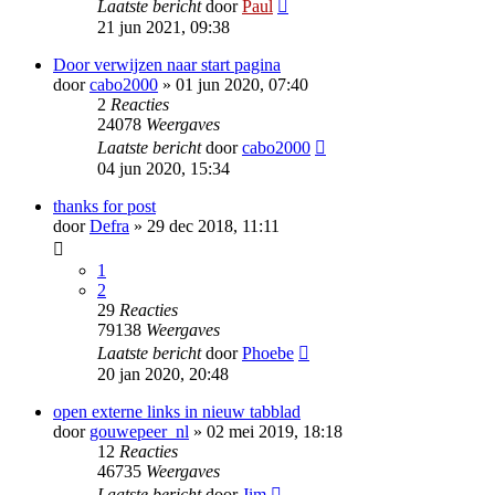
Laatste bericht
door
Paul
21 jun 2021, 09:38
Door verwijzen naar start pagina
door
cabo2000
» 01 jun 2020, 07:40
2
Reacties
24078
Weergaves
Laatste bericht
door
cabo2000
04 jun 2020, 15:34
thanks for post
door
Defra
» 29 dec 2018, 11:11
1
2
29
Reacties
79138
Weergaves
Laatste bericht
door
Phoebe
20 jan 2020, 20:48
open externe links in nieuw tabblad
door
gouwepeer_nl
» 02 mei 2019, 18:18
12
Reacties
46735
Weergaves
Laatste bericht
door
Jim