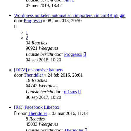
07 mei 2019, 18:42
Wordpress artikelen automatisch importeren in cmBB plugin
door
Progresso
» 08 jun 2018, 20:50
1
2
34
Reacties
90921
Weergaves
Laatste bericht
door
Progresso
04 sep 2018, 10:20
[DEV] responsive banners
door
Theriddler
» 24 feb 2016, 23:01
19
Reacties
64742
Weergaves
Laatste bericht
door
nl1sms
30 sep 2017, 10:20
[RC] Facebook Likebox
door
Theriddler
» 03 mar 2016, 11:13
8
Reacties
45033
Weergaves
Laatste bericht
door
Theriddler