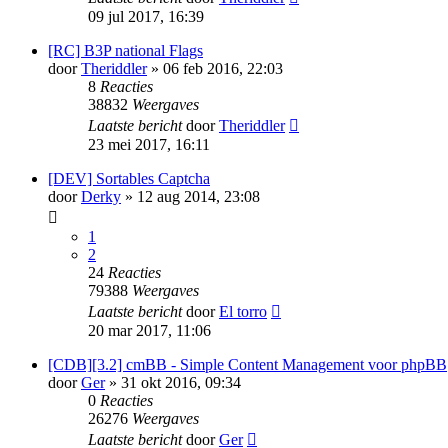
09 jul 2017, 16:39
[RC] B3P national Flags
door
Theriddler
» 06 feb 2016, 22:03
8
Reacties
38832
Weergaves
Laatste bericht
door
Theriddler
23 mei 2017, 16:11
[DEV] Sortables Captcha
door
Derky
» 12 aug 2014, 23:08
1
2
24
Reacties
79388
Weergaves
Laatste bericht
door
El torro
20 mar 2017, 11:06
[CDB][3.2] cmBB - Simple Content Management voor phpBB
door
Ger
» 31 okt 2016, 09:34
0
Reacties
26276
Weergaves
Laatste bericht
door
Ger