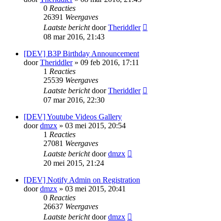
0
Reacties
26391
Weergaves
Laatste bericht
door
Theriddler
08 mar 2016, 21:43
[DEV] B3P Birthday Announcement
door
Theriddler
» 09 feb 2016, 17:11
1
Reacties
25539
Weergaves
Laatste bericht
door
Theriddler
07 mar 2016, 22:30
[DEV] Youtube Videos Gallery
door
dmzx
» 03 mei 2015, 20:54
1
Reacties
27081
Weergaves
Laatste bericht
door
dmzx
20 mei 2015, 21:24
[DEV] Notify Admin on Registration
door
dmzx
» 03 mei 2015, 20:41
0
Reacties
26637
Weergaves
Laatste bericht
door
dmzx