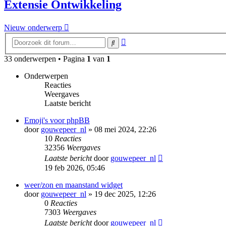
Extensie Ontwikkeling
Nieuw onderwerp
Uitgebreid
Zoek
zoeken
33 onderwerpen • Pagina
1
van
1
Onderwerpen
Reacties
Weergaves
Laatste bericht
Emoji's voor phpBB
door
gouwepeer_nl
» 08 mei 2024, 22:26
10
Reacties
32356
Weergaves
Laatste bericht
door
gouwepeer_nl
19 feb 2026, 05:46
weer/zon en maanstand widget
door
gouwepeer_nl
» 19 dec 2025, 12:26
0
Reacties
7303
Weergaves
Laatste bericht
door
gouwepeer_nl