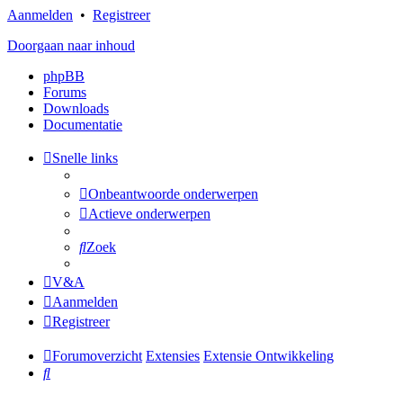
Aanmelden
•
Registreer
Doorgaan naar inhoud
phpBB
Forums
Downloads
Documentatie
Snelle links
Onbeantwoorde onderwerpen
Actieve onderwerpen
Zoek
V&A
Aanmelden
Registreer
Forumoverzicht
Extensies
Extensie Ontwikkeling
Zoek