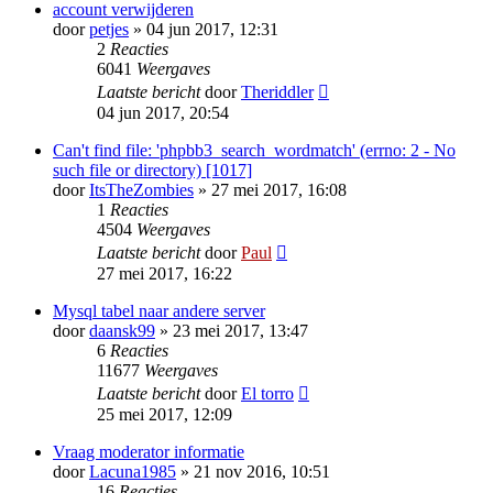
account verwijderen
door
petjes
» 04 jun 2017, 12:31
2
Reacties
6041
Weergaves
Laatste bericht
door
Theriddler
04 jun 2017, 20:54
Can't find file: 'phpbb3_search_wordmatch' (errno: 2 - No
such file or directory) [1017]
door
ItsTheZombies
» 27 mei 2017, 16:08
1
Reacties
4504
Weergaves
Laatste bericht
door
Paul
27 mei 2017, 16:22
Mysql tabel naar andere server
door
daansk99
» 23 mei 2017, 13:47
6
Reacties
11677
Weergaves
Laatste bericht
door
El torro
25 mei 2017, 12:09
Vraag moderator informatie
door
Lacuna1985
» 21 nov 2016, 10:51
16
Reacties