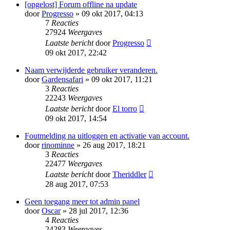
[opgelost] Forum offline na update
door
Progresso
» 09 okt 2017, 04:13
7
Reacties
27924
Weergaves
Laatste bericht
door
Progresso
09 okt 2017, 22:42
Naam verwijderde gebruiker veranderen.
door
Gardensafari
» 09 okt 2017, 11:21
3
Reacties
22243
Weergaves
Laatste bericht
door
El torro
09 okt 2017, 14:54
Foutmelding na uitloggen en activatie van account.
door
rinominne
» 26 aug 2017, 18:21
3
Reacties
22477
Weergaves
Laatste bericht
door
Theriddler
28 aug 2017, 07:53
Geen toegang meer tot admin panel
door
Oscar
» 28 jul 2017, 12:36
4
Reacties
24283
Weergaves