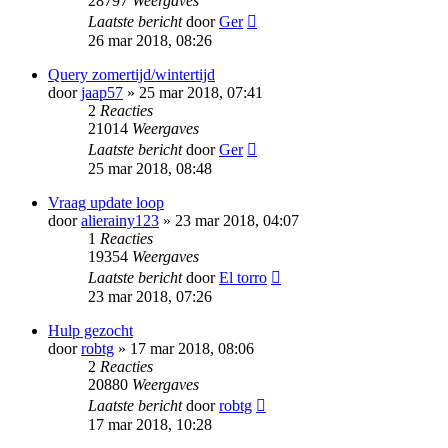
28797
Weergaves
Laatste bericht
door
Ger
26 mar 2018, 08:26
Query zomertijd/wintertijd
door
jaap57
» 25 mar 2018, 07:41
2
Reacties
21014
Weergaves
Laatste bericht
door
Ger
25 mar 2018, 08:48
Vraag update loop
door
alierainy123
» 23 mar 2018, 04:07
1
Reacties
19354
Weergaves
Laatste bericht
door
El torro
23 mar 2018, 07:26
Hulp gezocht
door
robtg
» 17 mar 2018, 08:06
2
Reacties
20880
Weergaves
Laatste bericht
door
robtg
17 mar 2018, 10:28