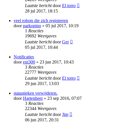
Laatste bericht
door
El torro
28 jul 2017, 18:15
veel robots die zich registreren
door
parkopino
» 05 jul 2017, 10:19
1
Reacties
19692
Weergaves
Laatste bericht
door
Ger
05 jul 2017, 10:44
Notificaties
door
eni300
» 23 jun 2017, 10:43
3
Reacties
22777
Weergaves
Laatste bericht
door
El torro
29 jun 2017, 13:03
statastieken verwijderen.
door
Hartenheer
» 23 sep 2016, 07:07
3
Reacties
22344
Weergaves
Laatste bericht
door
Jim
06 jun 2017, 20:31