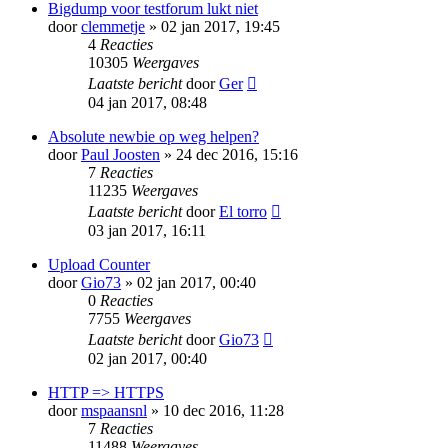
Bigdump voor testforum lukt niet
door
clemmetje
» 02 jan 2017, 19:45
4
Reacties
10305
Weergaves
Laatste bericht
door
Ger
04 jan 2017, 08:48
Absolute newbie op weg helpen?
door
Paul Joosten
» 24 dec 2016, 15:16
7
Reacties
11235
Weergaves
Laatste bericht
door
El torro
03 jan 2017, 16:11
Upload Counter
door
Gio73
» 02 jan 2017, 00:40
0
Reacties
7755
Weergaves
Laatste bericht
door
Gio73
02 jan 2017, 00:40
HTTP => HTTPS
door
mspaansnl
» 10 dec 2016, 11:28
7
Reacties
11488
Weergaves