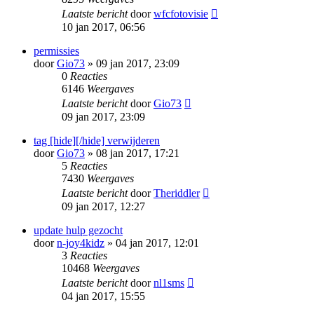
Laatste bericht
door
wfcfotovisie
10 jan 2017, 06:56
permissies
door
Gio73
» 09 jan 2017, 23:09
0
Reacties
6146
Weergaves
Laatste bericht
door
Gio73
09 jan 2017, 23:09
tag [hide][/hide] verwijderen
door
Gio73
» 08 jan 2017, 17:21
5
Reacties
7430
Weergaves
Laatste bericht
door
Theriddler
09 jan 2017, 12:27
update hulp gezocht
door
n-joy4kidz
» 04 jan 2017, 12:01
3
Reacties
10468
Weergaves
Laatste bericht
door
nl1sms
04 jan 2017, 15:55