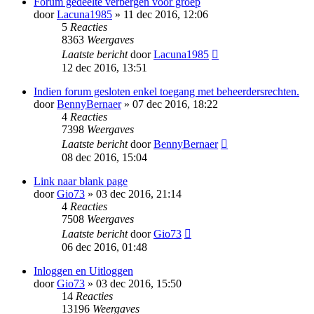
Forum gedeelte verbergen voor groep
door
Lacuna1985
» 11 dec 2016, 12:06
5
Reacties
8363
Weergaves
Laatste bericht
door
Lacuna1985
12 dec 2016, 13:51
Indien forum gesloten enkel toegang met beheerdersrechten.
door
BennyBernaer
» 07 dec 2016, 18:22
4
Reacties
7398
Weergaves
Laatste bericht
door
BennyBernaer
08 dec 2016, 15:04
Link naar blank page
door
Gio73
» 03 dec 2016, 21:14
4
Reacties
7508
Weergaves
Laatste bericht
door
Gio73
06 dec 2016, 01:48
Inloggen en Uitloggen
door
Gio73
» 03 dec 2016, 15:50
14
Reacties
13196
Weergaves