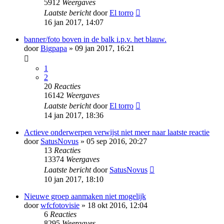
5912
Weergaves
Laatste bericht
door
El torro
16 jan 2017, 14:07
banner/foto boven in de balk i.p.v. het blauw.
door
Bigpapa
» 09 jan 2017, 16:21
1
2
20
Reacties
16142
Weergaves
Laatste bericht
door
El torro
14 jan 2017, 18:36
Actieve onderwerpen verwijst niet meer naar laatste reactie
door
SatusNovus
» 05 sep 2016, 20:27
13
Reacties
13374
Weergaves
Laatste bericht
door
SatusNovus
10 jan 2017, 18:10
Nieuwe groep aanmaken niet mogelijk
door
wfcfotovisie
» 18 okt 2016, 12:04
6
Reacties
8295
Weergaves