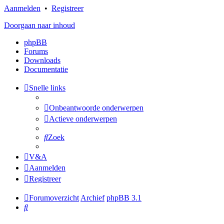
Aanmelden
•
Registreer
Doorgaan naar inhoud
phpBB
Forums
Downloads
Documentatie
Snelle links
Onbeantwoorde onderwerpen
Actieve onderwerpen
Zoek
V&A
Aanmelden
Registreer
Forumoverzicht
Archief
phpBB 3.1
Zoek