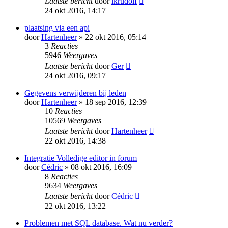
Laatste bericht
door
ikrudolf
24 okt 2016, 14:17
plaatsing via een api
door
Hartenheer
» 22 okt 2016, 05:14
3
Reacties
5946
Weergaves
Laatste bericht
door
Ger
24 okt 2016, 09:17
Gegevens verwijderen bij leden
door
Hartenheer
» 18 sep 2016, 12:39
10
Reacties
10569
Weergaves
Laatste bericht
door
Hartenheer
22 okt 2016, 14:38
Integratie Volledige editor in forum
door
Cédric
» 08 okt 2016, 16:09
8
Reacties
9634
Weergaves
Laatste bericht
door
Cédric
22 okt 2016, 13:22
Problemen met SQL database. Wat nu verder?