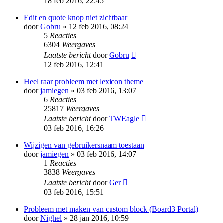
18 feb 2016, 22:45
Edit en quote knop niet zichtbaar
door
Gobru
» 12 feb 2016, 08:24
5
Reacties
6304
Weergaves
Laatste bericht
door
Gobru
12 feb 2016, 12:41
Heel raar probleem met lexicon theme
door
jamiegen
» 03 feb 2016, 13:07
6
Reacties
25817
Weergaves
Laatste bericht
door
TWEagle
03 feb 2016, 16:26
Wijzigen van gebruikersnaam toestaan
door
jamiegen
» 03 feb 2016, 14:07
1
Reacties
3838
Weergaves
Laatste bericht
door
Ger
03 feb 2016, 15:51
Probleem met maken van custom block (Board3 Portal)
door
Nighel
» 28 jan 2016, 10:59