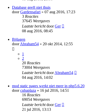
Database geeft niet thuis
door
Gardensafari
» 07 aug 2016, 17:23
3
Reacties
37645
Weergaves
Laatste bericht
door
Ger
08 aug 2016, 08:45
Bijlagen
door
Abraham54
» 20 okt 2014, 12:55
1
2
20
Reacties
73004
Weergaves
Laatste bericht
door
Abraham54
04 aug 2016, 14:02
mod static pages werkt niet meer in php5.6.20
door
cubaplaza
» 16 jul 2016, 14:51
16
Reacties
69054
Weergaves
Laatste bericht
door
Ger
21 jul 2016, 13:13