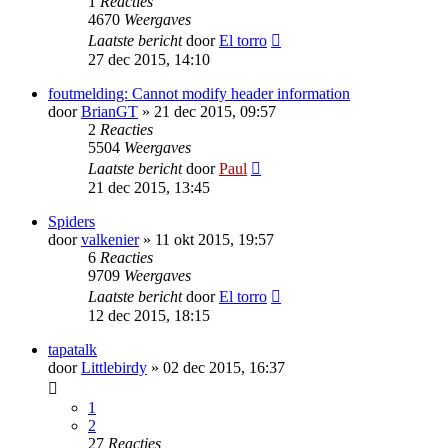
1
Reacties
4670
Weergaves
Laatste bericht
door
El torro
27 dec 2015, 14:10
foutmelding: Cannot modify header information
door
BrianGT
» 21 dec 2015, 09:57
2
Reacties
5504
Weergaves
Laatste bericht
door
Paul
21 dec 2015, 13:45
Spiders
door
valkenier
» 11 okt 2015, 19:57
6
Reacties
9709
Weergaves
Laatste bericht
door
El torro
12 dec 2015, 18:15
tapatalk
door
Littlebirdy
» 02 dec 2015, 16:37
1
2
27
Reacties