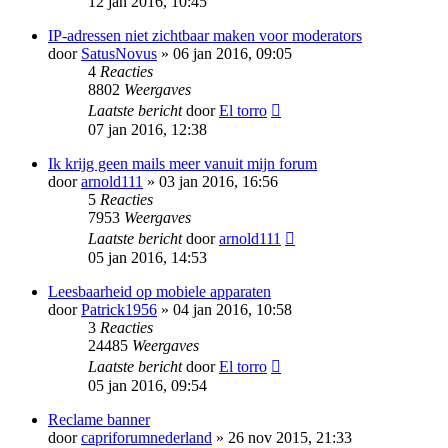
12 jan 2016, 10:45
IP-adressen niet zichtbaar maken voor moderators
door
SatusNovus
» 06 jan 2016, 09:05
4
Reacties
8802
Weergaves
Laatste bericht
door
El torro
07 jan 2016, 12:38
Ik krijg geen mails meer vanuit mijn forum
door
arnold111
» 03 jan 2016, 16:56
5
Reacties
7953
Weergaves
Laatste bericht
door
arnold111
05 jan 2016, 14:53
Leesbaarheid op mobiele apparaten
door
Patrick1956
» 04 jan 2016, 10:58
3
Reacties
24485
Weergaves
Laatste bericht
door
El torro
05 jan 2016, 09:54
Reclame banner
door
capriforumnederland
» 26 nov 2015, 21:33