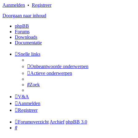
Aanmelden
•
Registreer
Doorgaan naar inhoud
phpBB
Forums
Downloads
Documentatie
Snelle links
Onbeantwoorde onderwerpen
Actieve onderwerpen
Zoek
V&A
Aanmelden
Registreer
Forumoverzicht
Archief
phpBB 3.0
Zoek