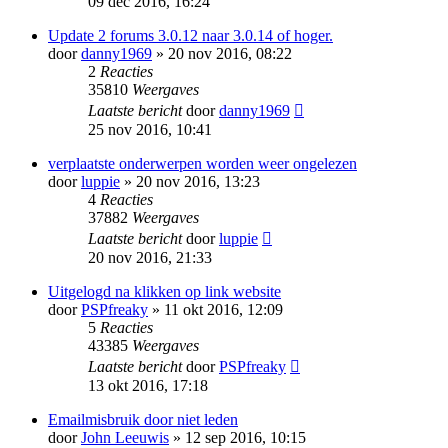
09 dec 2016, 16:24
Update 2 forums 3.0.12 naar 3.0.14 of hoger.
door
danny1969
» 20 nov 2016, 08:22
2
Reacties
35810
Weergaves
Laatste bericht
door
danny1969
25 nov 2016, 10:41
verplaatste onderwerpen worden weer ongelezen
door
luppie
» 20 nov 2016, 13:23
4
Reacties
37882
Weergaves
Laatste bericht
door
luppie
20 nov 2016, 21:33
Uitgelogd na klikken op link website
door
PSPfreaky
» 11 okt 2016, 12:09
5
Reacties
43385
Weergaves
Laatste bericht
door
PSPfreaky
13 okt 2016, 17:18
Emailmisbruik door niet leden
door
John Leeuwis
» 12 sep 2016, 10:15