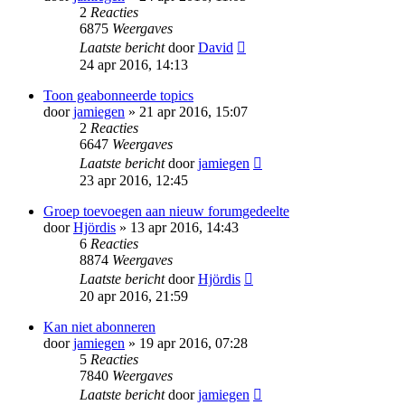
2
Reacties
6875
Weergaves
Laatste bericht
door
David
24 apr 2016, 14:13
Toon geabonneerde topics
door
jamiegen
» 21 apr 2016, 15:07
2
Reacties
6647
Weergaves
Laatste bericht
door
jamiegen
23 apr 2016, 12:45
Groep toevoegen aan nieuw forumgedeelte
door
Hjördis
» 13 apr 2016, 14:43
6
Reacties
8874
Weergaves
Laatste bericht
door
Hjördis
20 apr 2016, 21:59
Kan niet abonneren
door
jamiegen
» 19 apr 2016, 07:28
5
Reacties
7840
Weergaves
Laatste bericht
door
jamiegen