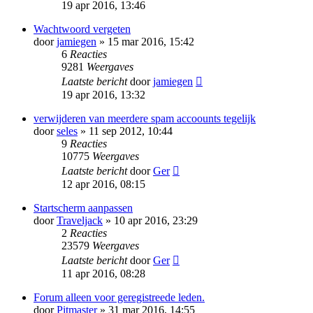
19 apr 2016, 13:46
Wachtwoord vergeten
door
jamiegen
» 15 mar 2016, 15:42
6
Reacties
9281
Weergaves
Laatste bericht
door
jamiegen
19 apr 2016, 13:32
verwijderen van meerdere spam accoounts tegelijk
door
seles
» 11 sep 2012, 10:44
9
Reacties
10775
Weergaves
Laatste bericht
door
Ger
12 apr 2016, 08:15
Startscherm aanpassen
door
Traveljack
» 10 apr 2016, 23:29
2
Reacties
23579
Weergaves
Laatste bericht
door
Ger
11 apr 2016, 08:28
Forum alleen voor geregistreede leden.
door
Pitmaster
» 31 mar 2016, 14:55