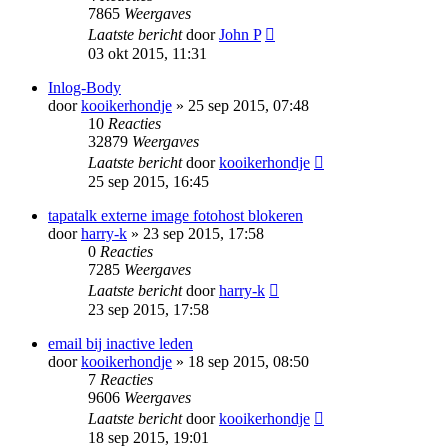
7865
Weergaves
Laatste bericht
door
John P
03 okt 2015, 11:31
Inlog-Body
door
kooikerhondje
» 25 sep 2015, 07:48
10
Reacties
32879
Weergaves
Laatste bericht
door
kooikerhondje
25 sep 2015, 16:45
tapatalk externe image fotohost blokeren
door
harry-k
» 23 sep 2015, 17:58
0
Reacties
7285
Weergaves
Laatste bericht
door
harry-k
23 sep 2015, 17:58
email bij inactive leden
door
kooikerhondje
» 18 sep 2015, 08:50
7
Reacties
9606
Weergaves
Laatste bericht
door
kooikerhondje
18 sep 2015, 19:01