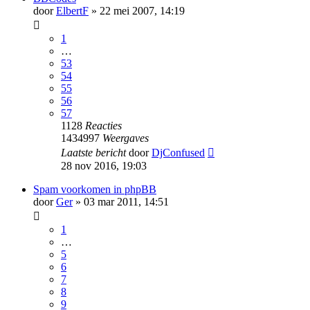
door
ElbertF
» 22 mei 2007, 14:19
1
…
53
54
55
56
57
1128
Reacties
1434997
Weergaves
Laatste bericht
door
DjConfused
28 nov 2016, 19:03
Spam voorkomen in phpBB
door
Ger
» 03 mar 2011, 14:51
1
…
5
6
7
8
9