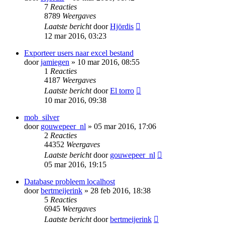
7
Reacties
8789
Weergaves
Laatste bericht
door
Hjördis
12 mar 2016, 03:23
Exporteer users naar excel bestand
door
jamiegen
» 10 mar 2016, 08:55
1
Reacties
4187
Weergaves
Laatste bericht
door
El torro
10 mar 2016, 09:38
mob_silver
door
gouwepeer_nl
» 05 mar 2016, 17:06
2
Reacties
44352
Weergaves
Laatste bericht
door
gouwepeer_nl
05 mar 2016, 19:15
Database probleem localhost
door
bertmeijerink
» 28 feb 2016, 18:38
5
Reacties
6945
Weergaves
Laatste bericht
door
bertmeijerink