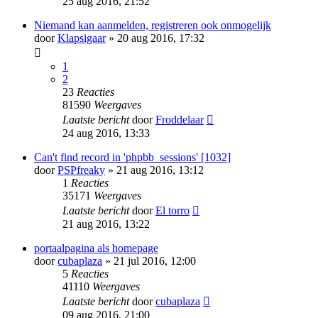
25 aug 2016, 21:52
Niemand kan aanmelden, registreren ook onmogelijk
door
Klapsigaar
» 20 aug 2016, 17:32
1
2
23
Reacties
81590
Weergaves
Laatste bericht
door
Froddelaar
24 aug 2016, 13:33
Can't find record in 'phpbb_sessions' [1032]
door
PSPfreaky
» 21 aug 2016, 13:12
1
Reacties
35171
Weergaves
Laatste bericht
door
El torro
21 aug 2016, 13:22
portaalpagina als homepage
door
cubaplaza
» 21 jul 2016, 12:00
5
Reacties
41110
Weergaves
Laatste bericht
door
cubaplaza
09 aug 2016, 21:00