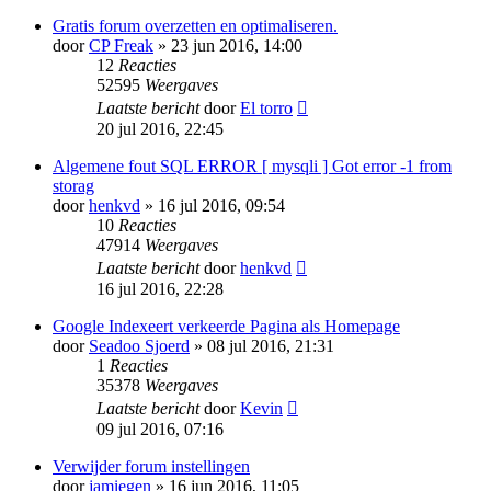
Gratis forum overzetten en optimaliseren.
door
CP Freak
» 23 jun 2016, 14:00
12
Reacties
52595
Weergaves
Laatste bericht
door
El torro
20 jul 2016, 22:45
Algemene fout SQL ERROR [ mysqli ] Got error -1 from
storag
door
henkvd
» 16 jul 2016, 09:54
10
Reacties
47914
Weergaves
Laatste bericht
door
henkvd
16 jul 2016, 22:28
Google Indexeert verkeerde Pagina als Homepage
door
Seadoo Sjoerd
» 08 jul 2016, 21:31
1
Reacties
35378
Weergaves
Laatste bericht
door
Kevin
09 jul 2016, 07:16
Verwijder forum instellingen
door
jamiegen
» 16 jun 2016, 11:05