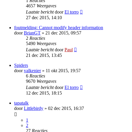
1
Reacties
4657
Weergaves
Laatste bericht
door
El torro
27 dec 2015, 14:10
foutmelding: Cannot modify header information
door
BrianGT
» 21 dec 2015, 09:57
2
Reacties
5490
Weergaves
Laatste bericht
door
Paul
21 dec 2015, 13:45
Spiders
door
valkenier
» 11 okt 2015, 19:57
6
Reacties
9670
Weergaves
Laatste bericht
door
El torro
12 dec 2015, 18:15
tapatalk
door
Littlebirdy
» 02 dec 2015, 16:37
1
2
27
Reacties