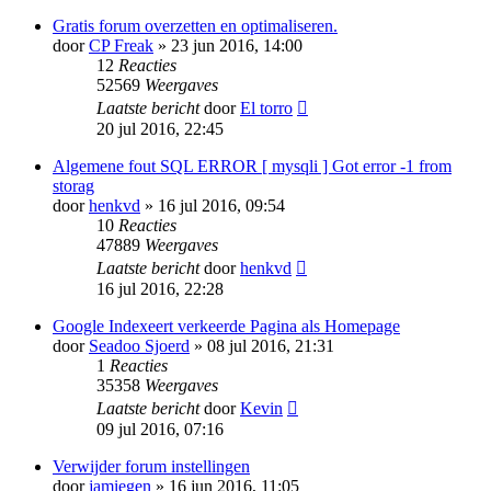
Gratis forum overzetten en optimaliseren.
door
CP Freak
» 23 jun 2016, 14:00
12
Reacties
52569
Weergaves
Laatste bericht
door
El torro
20 jul 2016, 22:45
Algemene fout SQL ERROR [ mysqli ] Got error -1 from
storag
door
henkvd
» 16 jul 2016, 09:54
10
Reacties
47889
Weergaves
Laatste bericht
door
henkvd
16 jul 2016, 22:28
Google Indexeert verkeerde Pagina als Homepage
door
Seadoo Sjoerd
» 08 jul 2016, 21:31
1
Reacties
35358
Weergaves
Laatste bericht
door
Kevin
09 jul 2016, 07:16
Verwijder forum instellingen
door
jamiegen
» 16 jun 2016, 11:05