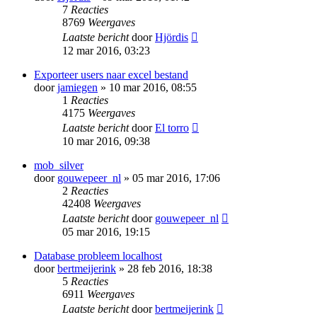
7
Reacties
8769
Weergaves
Laatste bericht
door
Hjördis
12 mar 2016, 03:23
Exporteer users naar excel bestand
door
jamiegen
» 10 mar 2016, 08:55
1
Reacties
4175
Weergaves
Laatste bericht
door
El torro
10 mar 2016, 09:38
mob_silver
door
gouwepeer_nl
» 05 mar 2016, 17:06
2
Reacties
42408
Weergaves
Laatste bericht
door
gouwepeer_nl
05 mar 2016, 19:15
Database probleem localhost
door
bertmeijerink
» 28 feb 2016, 18:38
5
Reacties
6911
Weergaves
Laatste bericht
door
bertmeijerink