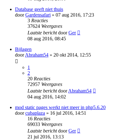
Database geeft niet thuis
door
Gardensafari
» 07 aug 2016, 17:23
3
Reacties
37624
Weergaves
Laatste bericht
door
Ger
08 aug 2016, 08:45
Bijlagen
door
Abraham54
» 20 okt 2014, 12:55
1
2
20
Reacties
72957
Weergaves
Laatste bericht
door
Abraham54
04 aug 2016, 14:02
mod static pages werkt niet meer in php5.6.20
door
cubaplaza
» 16 jul 2016, 14:51
16
Reacties
69033
Weergaves
Laatste bericht
door
Ger
21 jul 2016, 13:13