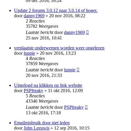
09 dec 2016, 16:24
Update 2 forums 3.0.12 naar 3.0.14 of hoger.
door
danny1969
» 20 nov 2016, 08:22
2
Reacties
35782
Weergaves
Laatste bericht
door
danny1969
25 nov 2016, 10:41
verplaatste onderwerpen worden weer ongelezen
door
luppie
» 20 nov 2016, 13:23
4
Reacties
37859
Weergaves
Laatste bericht
door
luppie
20 nov 2016, 21:33
Uitgelogd na klikken op link website
door
PSPfreaky
» 11 okt 2016, 12:09
5
Reacties
43346
Weergaves
Laatste bericht
door
PSPfreaky
13 okt 2016, 17:18
Emailmisbruik door niet leden
door
John Leeuwis
» 12 sep 2016, 10:15