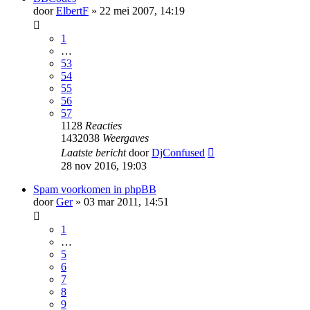
door
ElbertF
» 22 mei 2007, 14:19
1
…
53
54
55
56
57
1128
Reacties
1432038
Weergaves
Laatste bericht
door
DjConfused
28 nov 2016, 19:03
Spam voorkomen in phpBB
door
Ger
» 03 mar 2011, 14:51
1
…
5
6
7
8
9