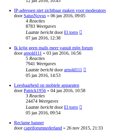
12 jan 2016, 10:45
IP-adressen niet zichtbaar maken voor moderators
door
SatusNovus
» 06 jan 2016, 09:05
4
Reacties
8783
Weergaves
Laatste bericht
door
El torro
07 jan 2016, 12:38
Ik krijg geen mails meer vanuit mijn forum
door
arnold111
» 03 jan 2016, 16:56
5
Reacties
7941
Weergaves
Laatste bericht
door
arnold111
05 jan 2016, 14:53
Leesbaarheid op mobiele apparaten
door
Patrick1956
» 04 jan 2016, 10:58
3
Reacties
24474
Weergaves
Laatste bericht
door
El torro
05 jan 2016, 09:54
Reclame banner
door
capriforumnederland
» 26 nov 2015, 21:33