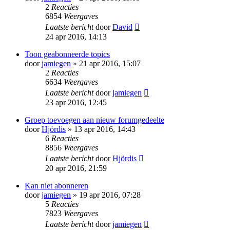
2
Reacties
6854
Weergaves
Laatste bericht
door
David
24 apr 2016, 14:13
Toon geabonneerde topics
door
jamiegen
» 21 apr 2016, 15:07
2
Reacties
6634
Weergaves
Laatste bericht
door
jamiegen
23 apr 2016, 12:45
Groep toevoegen aan nieuw forumgedeelte
door
Hjördis
» 13 apr 2016, 14:43
6
Reacties
8856
Weergaves
Laatste bericht
door
Hjördis
20 apr 2016, 21:59
Kan niet abonneren
door
jamiegen
» 19 apr 2016, 07:28
5
Reacties
7823
Weergaves
Laatste bericht
door
jamiegen