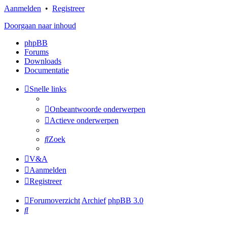
Aanmelden
•
Registreer
Doorgaan naar inhoud
phpBB
Forums
Downloads
Documentatie
Snelle links
Onbeantwoorde onderwerpen
Actieve onderwerpen
Zoek
V&A
Aanmelden
Registreer
Forumoverzicht
Archief
phpBB 3.0
Zoek