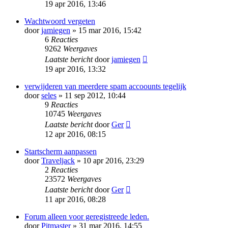
19 apr 2016, 13:46
Wachtwoord vergeten
door
jamiegen
» 15 mar 2016, 15:42
6
Reacties
9262
Weergaves
Laatste bericht
door
jamiegen
19 apr 2016, 13:32
verwijderen van meerdere spam accoounts tegelijk
door
seles
» 11 sep 2012, 10:44
9
Reacties
10745
Weergaves
Laatste bericht
door
Ger
12 apr 2016, 08:15
Startscherm aanpassen
door
Traveljack
» 10 apr 2016, 23:29
2
Reacties
23572
Weergaves
Laatste bericht
door
Ger
11 apr 2016, 08:28
Forum alleen voor geregistreede leden.
door
Pitmaster
» 31 mar 2016, 14:55