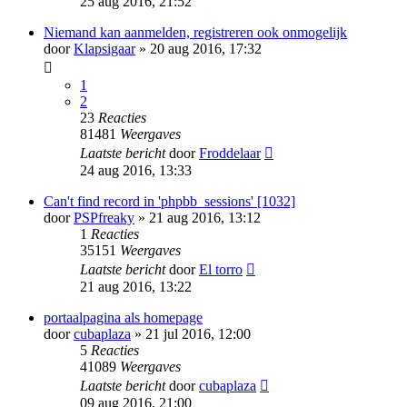
25 aug 2016, 21:52
Niemand kan aanmelden, registreren ook onmogelijk
door
Klapsigaar
» 20 aug 2016, 17:32
1
2
23
Reacties
81481
Weergaves
Laatste bericht
door
Froddelaar
24 aug 2016, 13:33
Can't find record in 'phpbb_sessions' [1032]
door
PSPfreaky
» 21 aug 2016, 13:12
1
Reacties
35151
Weergaves
Laatste bericht
door
El torro
21 aug 2016, 13:22
portaalpagina als homepage
door
cubaplaza
» 21 jul 2016, 12:00
5
Reacties
41089
Weergaves
Laatste bericht
door
cubaplaza
09 aug 2016, 21:00