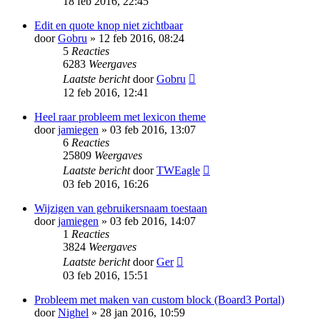
18 feb 2016, 22:45
Edit en quote knop niet zichtbaar
door
Gobru
» 12 feb 2016, 08:24
5
Reacties
6283
Weergaves
Laatste bericht
door
Gobru
12 feb 2016, 12:41
Heel raar probleem met lexicon theme
door
jamiegen
» 03 feb 2016, 13:07
6
Reacties
25809
Weergaves
Laatste bericht
door
TWEagle
03 feb 2016, 16:26
Wijzigen van gebruikersnaam toestaan
door
jamiegen
» 03 feb 2016, 14:07
1
Reacties
3824
Weergaves
Laatste bericht
door
Ger
03 feb 2016, 15:51
Probleem met maken van custom block (Board3 Portal)
door
Nighel
» 28 jan 2016, 10:59