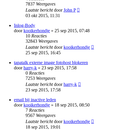
7837
Weergaves
Laatste bericht
door
John P
03 okt 2015, 11:31
Inlog-Body
door
kooikerhondje
» 25 sep 2015, 07:48
10
Reacties
32843
Weergaves
Laatste bericht
door
kooikerhondje
25 sep 2015, 16:45
tapatalk externe image fotohost blokeren
door
harry-k
» 23 sep 2015, 17:58
0
Reacties
7253
Weergaves
Laatste bericht
door
harry-k
23 sep 2015, 17:58
email bij inactive leden
door
kooikerhondje
» 18 sep 2015, 08:50
7
Reacties
9567
Weergaves
Laatste bericht
door
kooikerhondje
18 sep 2015, 19:01