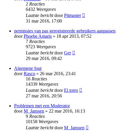
2
Reacties
6432
Weergaves
Laatste bericht
door
Pitmaster
31 mar 2016, 17:00
permissies van pas geregistreerde gebruikers aanpassen
door
Phoebe Amaris
» 18 apr 2013, 07:52
7
Reacties
9723
Weergaves
Laatste bericht
door
Ger
29 mar 2016, 09:42
Algemene fout
door
Rasco
» 26 mar 2016, 23:41
16
Reacties
14339
Weergaves
Laatste bericht
door
El torro
27 mar 2016, 20:56
Problemen met een Moderator
door
M_Janssen
» 22 mar 2016, 16:13
9
Reacties
10158
Weergaves
Laatste bericht
door
M_Janssen