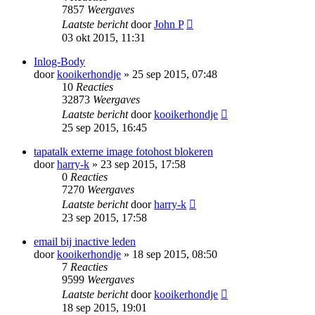
7857
Weergaves
Laatste bericht
door
John P
03 okt 2015, 11:31
Inlog-Body
door
kooikerhondje
» 25 sep 2015, 07:48
10
Reacties
32873
Weergaves
Laatste bericht
door
kooikerhondje
25 sep 2015, 16:45
tapatalk externe image fotohost blokeren
door
harry-k
» 23 sep 2015, 17:58
0
Reacties
7270
Weergaves
Laatste bericht
door
harry-k
23 sep 2015, 17:58
email bij inactive leden
door
kooikerhondje
» 18 sep 2015, 08:50
7
Reacties
9599
Weergaves
Laatste bericht
door
kooikerhondje
18 sep 2015, 19:01