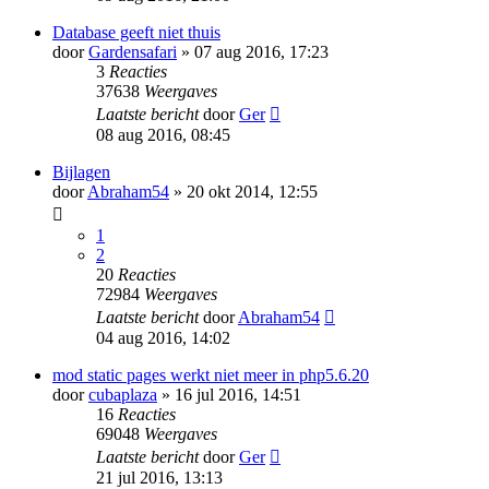
Database geeft niet thuis
door
Gardensafari
» 07 aug 2016, 17:23
3
Reacties
37638
Weergaves
Laatste bericht
door
Ger
08 aug 2016, 08:45
Bijlagen
door
Abraham54
» 20 okt 2014, 12:55
1
2
20
Reacties
72984
Weergaves
Laatste bericht
door
Abraham54
04 aug 2016, 14:02
mod static pages werkt niet meer in php5.6.20
door
cubaplaza
» 16 jul 2016, 14:51
16
Reacties
69048
Weergaves
Laatste bericht
door
Ger
21 jul 2016, 13:13