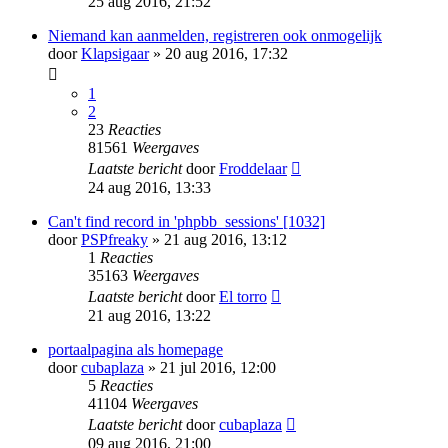
25 aug 2016, 21:52
Niemand kan aanmelden, registreren ook onmogelijk
door
Klapsigaar
» 20 aug 2016, 17:32
1
2
23
Reacties
81561
Weergaves
Laatste bericht
door
Froddelaar
24 aug 2016, 13:33
Can't find record in 'phpbb_sessions' [1032]
door
PSPfreaky
» 21 aug 2016, 13:12
1
Reacties
35163
Weergaves
Laatste bericht
door
El torro
21 aug 2016, 13:22
portaalpagina als homepage
door
cubaplaza
» 21 jul 2016, 12:00
5
Reacties
41104
Weergaves
Laatste bericht
door
cubaplaza
09 aug 2016, 21:00