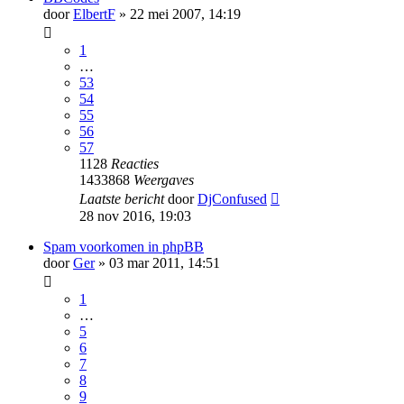
door
ElbertF
» 22 mei 2007, 14:19
1
…
53
54
55
56
57
1128
Reacties
1433868
Weergaves
Laatste bericht
door
DjConfused
28 nov 2016, 19:03
Spam voorkomen in phpBB
door
Ger
» 03 mar 2011, 14:51
1
…
5
6
7
8
9