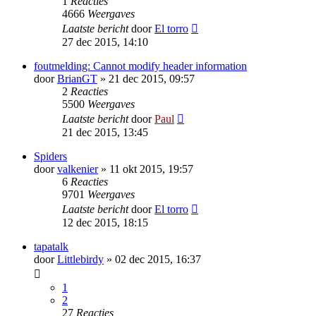
1
Reacties
4666
Weergaves
Laatste bericht
door
El torro
27 dec 2015, 14:10
foutmelding: Cannot modify header information
door
BrianGT
» 21 dec 2015, 09:57
2
Reacties
5500
Weergaves
Laatste bericht
door
Paul
21 dec 2015, 13:45
Spiders
door
valkenier
» 11 okt 2015, 19:57
6
Reacties
9701
Weergaves
Laatste bericht
door
El torro
12 dec 2015, 18:15
tapatalk
door
Littlebirdy
» 02 dec 2015, 16:37
1
2
27
Reacties