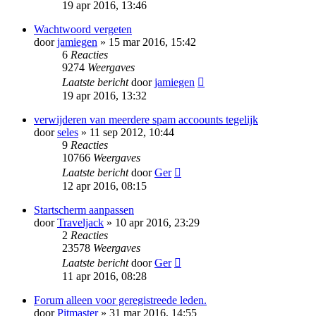
19 apr 2016, 13:46
Wachtwoord vergeten
door
jamiegen
» 15 mar 2016, 15:42
6
Reacties
9274
Weergaves
Laatste bericht
door
jamiegen
19 apr 2016, 13:32
verwijderen van meerdere spam accoounts tegelijk
door
seles
» 11 sep 2012, 10:44
9
Reacties
10766
Weergaves
Laatste bericht
door
Ger
12 apr 2016, 08:15
Startscherm aanpassen
door
Traveljack
» 10 apr 2016, 23:29
2
Reacties
23578
Weergaves
Laatste bericht
door
Ger
11 apr 2016, 08:28
Forum alleen voor geregistreede leden.
door
Pitmaster
» 31 mar 2016, 14:55