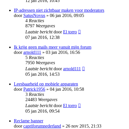
12 jan 2016, 10:45
IP-adressen niet zichtbaar maken voor moderators
door
SatusNovus
» 06 jan 2016, 09:05
4
Reacties
8797
Weergaves
Laatste bericht
door
El torro
07 jan 2016, 12:38
Ik krijg geen mails meer vanuit mijn forum
door
arnold111
» 03 jan 2016, 16:56
5
Reacties
7950
Weergaves
Laatste bericht
door
arnold111
05 jan 2016, 14:53
Leesbaarheid op mobiele apparaten
door
Patrick1956
» 04 jan 2016, 10:58
3
Reacties
24483
Weergaves
Laatste bericht
door
El torro
05 jan 2016, 09:54
Reclame banner
door
capriforumnederland
» 26 nov 2015, 21:33