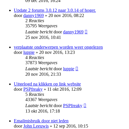
09 dec 2016, 16:24
Update 2 forums 3.0.12 naar 3.0.14 of hoger.
door
danny1969
» 20 nov 2016, 08:22
2
Reacties
35795
Weergaves
Laatste bericht
door
danny1969
25 nov 2016, 10:41
verplaatste onderwerpen worden weer ongelezen
door
luppie
» 20 nov 2016, 13:23
4
Reacties
37873
Weergaves
Laatste bericht
door
luppie
20 nov 2016, 21:33
Uitgelogd na klikken op link website
door
PSPfreaky
» 11 okt 2016, 12:09
5
Reacties
43367
Weergaves
Laatste bericht
door
PSPfreaky
13 okt 2016, 17:18
Emailmisbruik door niet leden
door
John Leeuwis
» 12 sep 2016, 10:15