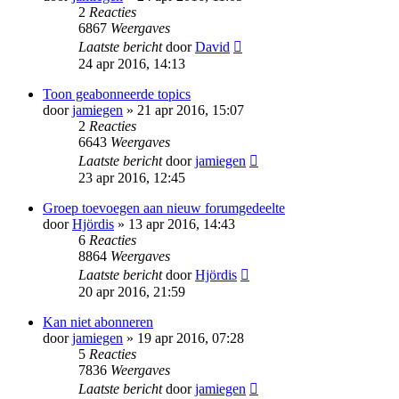
2
Reacties
6867
Weergaves
Laatste bericht
door
David
24 apr 2016, 14:13
Toon geabonneerde topics
door
jamiegen
» 21 apr 2016, 15:07
2
Reacties
6643
Weergaves
Laatste bericht
door
jamiegen
23 apr 2016, 12:45
Groep toevoegen aan nieuw forumgedeelte
door
Hjördis
» 13 apr 2016, 14:43
6
Reacties
8864
Weergaves
Laatste bericht
door
Hjördis
20 apr 2016, 21:59
Kan niet abonneren
door
jamiegen
» 19 apr 2016, 07:28
5
Reacties
7836
Weergaves
Laatste bericht
door
jamiegen