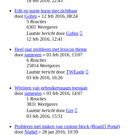
18 feb 2016, 22:45
Edit en quote knop niet zichtbaar
door
Gobru
» 12 feb 2016, 08:24
5
Reacties
6301
Weergaves
Laatste bericht
door
Gobru
12 feb 2016, 12:41
Heel raar probleem met lexicon theme
door
jamiegen
» 03 feb 2016, 13:07
6
Reacties
25814
Weergaves
Laatste bericht
door
TWEagle
03 feb 2016, 16:26
Wijzigen van gebruikersnaam toestaan
door
jamiegen
» 03 feb 2016, 14:07
1
Reacties
3831
Weergaves
Laatste bericht
door
Ger
03 feb 2016, 15:51
Probleem met maken van custom block (Board3 Portal)
door
Nighel
» 28 jan 2016, 10:59