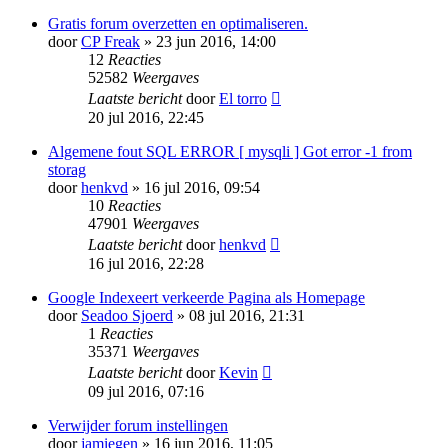
Gratis forum overzetten en optimaliseren.
door
CP Freak
» 23 jun 2016, 14:00
12
Reacties
52582
Weergaves
Laatste bericht
door
El torro
20 jul 2016, 22:45
Algemene fout SQL ERROR [ mysqli ] Got error -1 from
storag
door
henkvd
» 16 jul 2016, 09:54
10
Reacties
47901
Weergaves
Laatste bericht
door
henkvd
16 jul 2016, 22:28
Google Indexeert verkeerde Pagina als Homepage
door
Seadoo Sjoerd
» 08 jul 2016, 21:31
1
Reacties
35371
Weergaves
Laatste bericht
door
Kevin
09 jul 2016, 07:16
Verwijder forum instellingen
door
jamiegen
» 16 jun 2016, 11:05