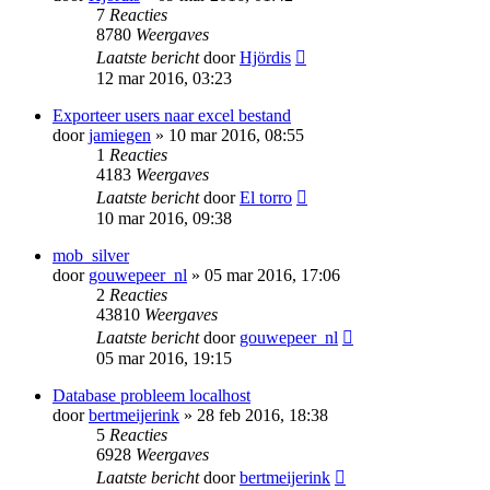
7
Reacties
8780
Weergaves
Laatste bericht
door
Hjördis
12 mar 2016, 03:23
Exporteer users naar excel bestand
door
jamiegen
» 10 mar 2016, 08:55
1
Reacties
4183
Weergaves
Laatste bericht
door
El torro
10 mar 2016, 09:38
mob_silver
door
gouwepeer_nl
» 05 mar 2016, 17:06
2
Reacties
43810
Weergaves
Laatste bericht
door
gouwepeer_nl
05 mar 2016, 19:15
Database probleem localhost
door
bertmeijerink
» 28 feb 2016, 18:38
5
Reacties
6928
Weergaves
Laatste bericht
door
bertmeijerink