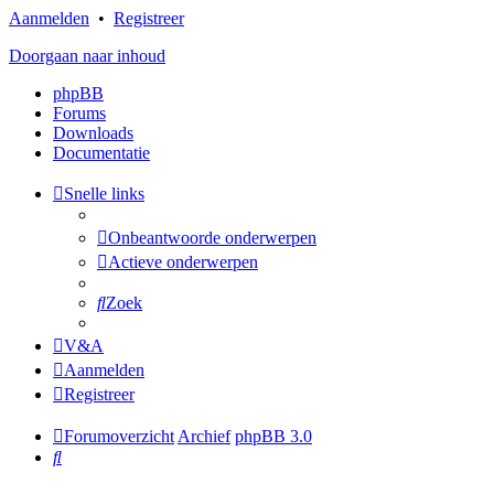
Aanmelden
•
Registreer
Doorgaan naar inhoud
phpBB
Forums
Downloads
Documentatie
Snelle links
Onbeantwoorde onderwerpen
Actieve onderwerpen
Zoek
V&A
Aanmelden
Registreer
Forumoverzicht
Archief
phpBB 3.0
Zoek