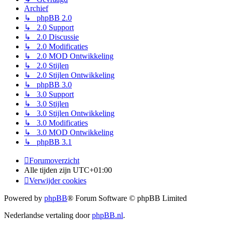
Archief
↳ phpBB 2.0
↳ 2.0 Support
↳ 2.0 Discussie
↳ 2.0 Modificaties
↳ 2.0 MOD Ontwikkeling
↳ 2.0 Stijlen
↳ 2.0 Stijlen Ontwikkeling
↳ phpBB 3.0
↳ 3.0 Support
↳ 3.0 Stijlen
↳ 3.0 Stijlen Ontwikkeling
↳ 3.0 Modificaties
↳ 3.0 MOD Ontwikkeling
↳ phpBB 3.1
Forumoverzicht
Alle tijden zijn
UTC+01:00
Verwijder cookies
Powered by
phpBB
® Forum Software © phpBB Limited
Nederlandse vertaling door
phpBB.nl
.