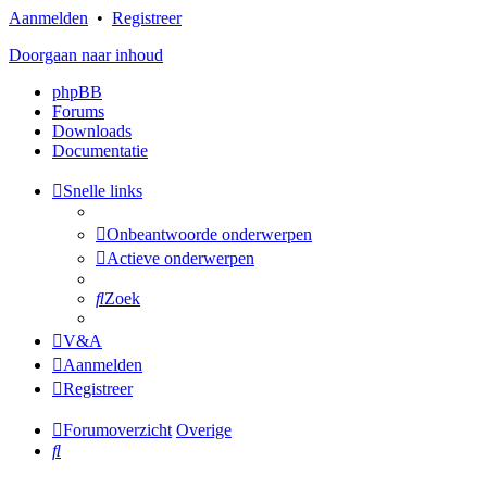
Aanmelden
•
Registreer
Doorgaan naar inhoud
phpBB
Forums
Downloads
Documentatie
Snelle links
Onbeantwoorde onderwerpen
Actieve onderwerpen
Zoek
V&A
Aanmelden
Registreer
Forumoverzicht
Overige
Zoek