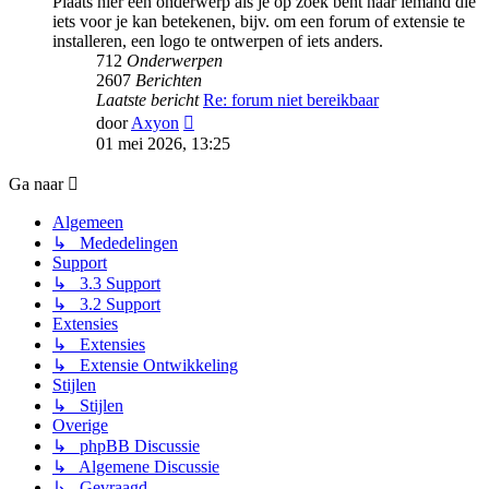
Plaats hier een onderwerp als je op zoek bent naar iemand die
iets voor je kan betekenen, bijv. om een forum of extensie te
installeren, een logo te ontwerpen of iets anders.
712
Onderwerpen
2607
Berichten
Laatste bericht
Re: forum niet bereikbaar
Bekijk
door
Axyon
laatste
01 mei 2026, 13:25
bericht
Ga naar
Algemeen
↳ Mededelingen
Support
↳ 3.3 Support
↳ 3.2 Support
Extensies
↳ Extensies
↳ Extensie Ontwikkeling
Stijlen
↳ Stijlen
Overige
↳ phpBB Discussie
↳ Algemene Discussie
↳ Gevraagd