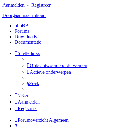
Aanmelden
•
Registreer
Doorgaan naar inhoud
phpBB
Forums
Downloads
Documentatie
Snelle links
Onbeantwoorde onderwerpen
Actieve onderwerpen
Zoek
V&A
Aanmelden
Registreer
Forumoverzicht
Algemeen
Zoek