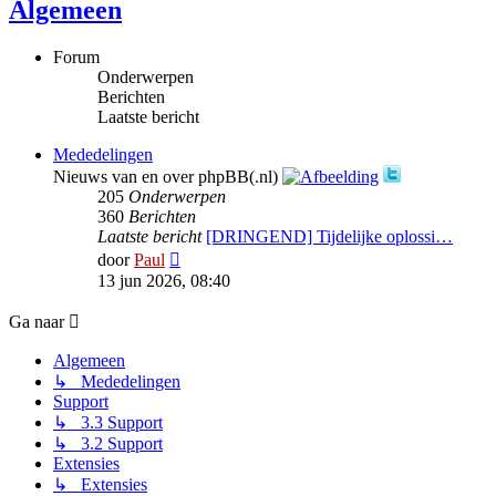
Algemeen
Forum
Onderwerpen
Berichten
Laatste bericht
Mededelingen
Nieuws van en over phpBB(.nl)
205
Onderwerpen
360
Berichten
Laatste bericht
[DRINGEND] Tijdelijke oplossi…
Bekijk
door
Paul
laatste
13 jun 2026, 08:40
bericht
Ga naar
Algemeen
↳ Mededelingen
Support
↳ 3.3 Support
↳ 3.2 Support
Extensies
↳ Extensies