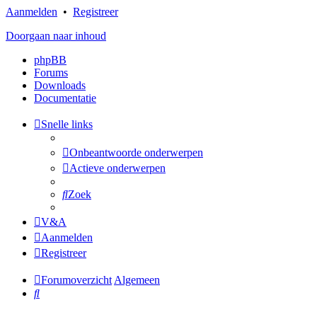
Aanmelden
•
Registreer
Doorgaan naar inhoud
phpBB
Forums
Downloads
Documentatie
Snelle links
Onbeantwoorde onderwerpen
Actieve onderwerpen
Zoek
V&A
Aanmelden
Registreer
Forumoverzicht
Algemeen
Zoek