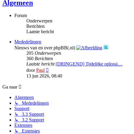
Algemeen
Forum
Onderwerpen
Berichten
Laatste bericht
Mededelingen
Nieuws van en over phpBB(.nl)
205
Onderwerpen
360
Berichten
Laatste bericht
[DRINGEND] Tijdelijke oplossi…
Bekijk
door
Paul
laatste
13 jun 2026, 08:40
bericht
Ga naar
Algemeen
↳ Mededelingen
Support
↳ 3.3 Support
↳ 3.2 Support
Extensies
↳ Extensies