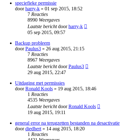
speciefieke permissie
door
harry-k
» 01 sep 2015, 18:52
7
Reacties
8990
Weergaves
Laatste bericht
door
harry-k
05 sep 2015, 09:57
Backup probleem
door
Paulus3
» 26 aug 2015, 21:15
7
Reacties
8967
Weergaves
Laatste bericht
door
Paulus3
29 aug 2015, 22:47
Uitdaging met permissies
door
Ronald Kools
» 19 aug 2015, 18:46
1
Reacties
4535
Weergaves
Laatste bericht
door
Ronald Kools
19 aug 2015, 19:11
general error na terugzetten bestanden na desactivatie
door
diedhert
» 14 aug 2015, 18:20
1
Reacties
4421
Weergaves