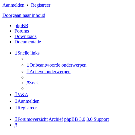
Aanmelden
•
Registreer
Doorgaan naar inhoud
phpBB
Forums
Downloads
Documentatie
Snelle links
Onbeantwoorde onderwerpen
Actieve onderwerpen
Zoek
V&A
Aanmelden
Registreer
Forumoverzicht
Archief
phpBB 3.0
3.0 Support
Zoek