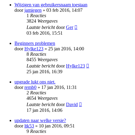
Wijzigen van gebruikersnaam toestaan
door
jamiegen
» 03 feb 2016, 14:07
1
Reacties
3824
Weergaves
Laatste bericht
door
Ger
03 feb 2016, 15:51
Beginners problemen
door
Hylke123
» 25 jan 2016, 14:00
8
Reacties
8455
Weergaves
Laatste bericht
door
Hylke123
25 jan 2016, 16:39
upgrade lukt ons niet.
door
remb0
» 17 jan 2016, 11:31
2
Reacties
4654
Weergaves
Laatste bericht
door
David
17 jan 2016, 14:06
updaten naar welke versie?
door
ltk53
» 10 jan 2016, 09:51
9
Reacties