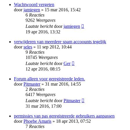
Wachtwoord vergeten
door
jamiegen
» 15 mar 2016, 15:42
6
Reacties
9262
Weergaves
Laatste bericht
door
jamiegen
19 apr 2016, 13:32
verwijderen van meerdere spam accoounts tegelijk
door
seles
» 11 sep 2012, 10:44
9
Reacties
10745
Weergaves
Laatste bericht
door
Ger
12 apr 2016, 08:15
Forum alleen voor geregistreede leden.
door
Pitmaster
» 31 mar 2016, 14:55
2
Reacties
6417
Weergaves
Laatste bericht
door
Pitmaster
31 mar 2016, 17:00
permissies van pas geregistreerde gebruikers aanpassen
door
Phoebe Amaris
» 18 apr 2013, 07:52
7
Reacties