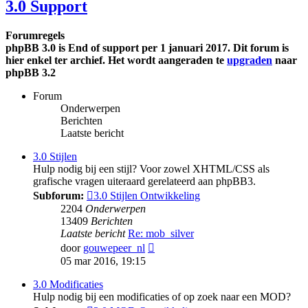
3.0 Support
Forumregels
phpBB 3.0 is End of support per 1 januari 2017. Dit forum is
hier enkel ter archief. Het wordt aangeraden te
upgraden
naar
phpBB 3.2
Forum
Onderwerpen
Berichten
Laatste bericht
3.0 Stijlen
Hulp nodig bij een stijl? Voor zowel XHTML/CSS als
grafische vragen uiteraard gerelateerd aan phpBB3.
Subforum:
3.0 Stijlen Ontwikkeling
2204
Onderwerpen
13409
Berichten
Laatste bericht
Re: mob_silver
Bekijk
door
gouwepeer_nl
laatste
05 mar 2016, 19:15
bericht
3.0 Modificaties
Hulp nodig bij een modificaties of op zoek naar een MOD?