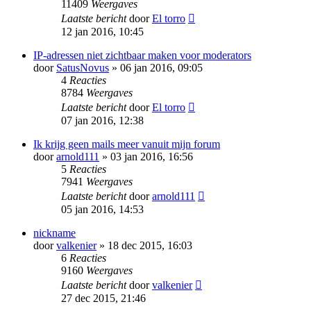
11409
Weergaves
Laatste bericht
door
El torro
12 jan 2016, 10:45
IP-adressen niet zichtbaar maken voor moderators
door
SatusNovus
» 06 jan 2016, 09:05
4
Reacties
8784
Weergaves
Laatste bericht
door
El torro
07 jan 2016, 12:38
Ik krijg geen mails meer vanuit mijn forum
door
arnold111
» 03 jan 2016, 16:56
5
Reacties
7941
Weergaves
Laatste bericht
door
arnold111
05 jan 2016, 14:53
nickname
door
valkenier
» 18 dec 2015, 16:03
6
Reacties
9160
Weergaves
Laatste bericht
door
valkenier
27 dec 2015, 21:46