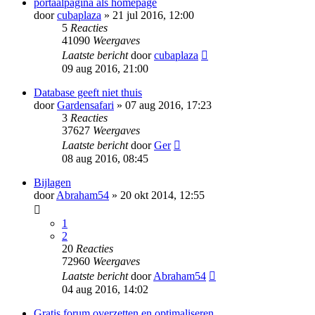
portaalpagina als homepage
door
cubaplaza
» 21 jul 2016, 12:00
5
Reacties
41090
Weergaves
Laatste bericht
door
cubaplaza
09 aug 2016, 21:00
Database geeft niet thuis
door
Gardensafari
» 07 aug 2016, 17:23
3
Reacties
37627
Weergaves
Laatste bericht
door
Ger
08 aug 2016, 08:45
Bijlagen
door
Abraham54
» 20 okt 2014, 12:55
1
2
20
Reacties
72960
Weergaves
Laatste bericht
door
Abraham54
04 aug 2016, 14:02
Gratis forum overzetten en optimaliseren.