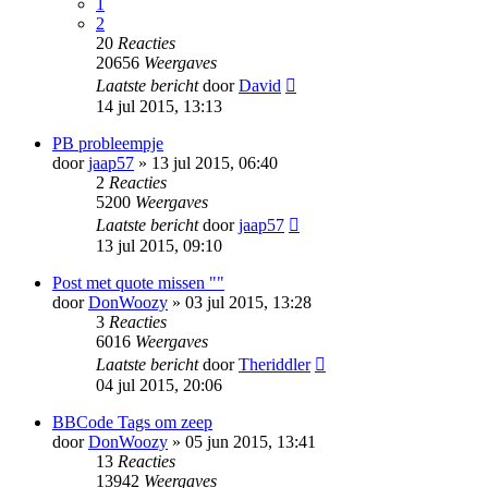
1
2
20
Reacties
20656
Weergaves
Laatste bericht
door
David
14 jul 2015, 13:13
PB probleempje
door
jaap57
» 13 jul 2015, 06:40
2
Reacties
5200
Weergaves
Laatste bericht
door
jaap57
13 jul 2015, 09:10
Post met quote missen ""
door
DonWoozy
» 03 jul 2015, 13:28
3
Reacties
6016
Weergaves
Laatste bericht
door
Theriddler
04 jul 2015, 20:06
BBCode Tags om zeep
door
DonWoozy
» 05 jun 2015, 13:41
13
Reacties
13942
Weergaves