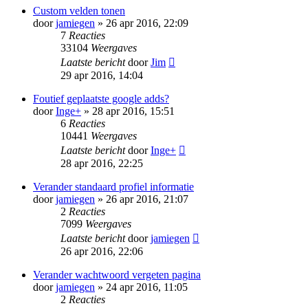
Custom velden tonen
door
jamiegen
» 26 apr 2016, 22:09
7
Reacties
33104
Weergaves
Laatste bericht
door
Jim
29 apr 2016, 14:04
Foutief geplaatste google adds?
door
Inge+
» 28 apr 2016, 15:51
6
Reacties
10441
Weergaves
Laatste bericht
door
Inge+
28 apr 2016, 22:25
Verander standaard profiel informatie
door
jamiegen
» 26 apr 2016, 21:07
2
Reacties
7099
Weergaves
Laatste bericht
door
jamiegen
26 apr 2016, 22:06
Verander wachtwoord vergeten pagina
door
jamiegen
» 24 apr 2016, 11:05
2
Reacties