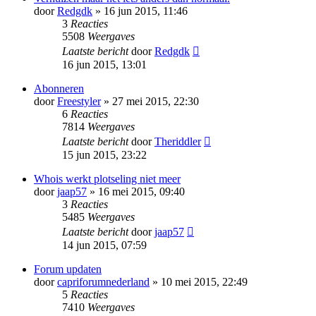
door
Redgdk
» 16 jun 2015, 11:46
3
Reacties
5508
Weergaves
Laatste bericht
door
Redgdk
16 jun 2015, 13:01
Abonneren
door
Freestyler
» 27 mei 2015, 22:30
6
Reacties
7814
Weergaves
Laatste bericht
door
Theriddler
15 jun 2015, 23:22
Whois werkt plotseling niet meer
door
jaap57
» 16 mei 2015, 09:40
3
Reacties
5485
Weergaves
Laatste bericht
door
jaap57
14 jun 2015, 07:59
Forum updaten
door
capriforumnederland
» 10 mei 2015, 22:49
5
Reacties
7410
Weergaves