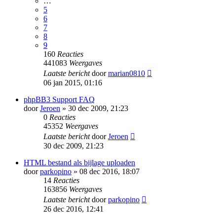
…
5
6
7
8
9
160
Reacties
441083
Weergaves
Laatste bericht
door
marian0810
06 jan 2015, 01:16
phpBB3 Support FAQ
door
Jeroen
» 30 dec 2009, 21:23
0
Reacties
45352
Weergaves
Laatste bericht
door
Jeroen
30 dec 2009, 21:23
HTML bestand als bijlage uploaden
door
parkopino
» 08 dec 2016, 18:07
14
Reacties
163856
Weergaves
Laatste bericht
door
parkopino
26 dec 2016, 12:41