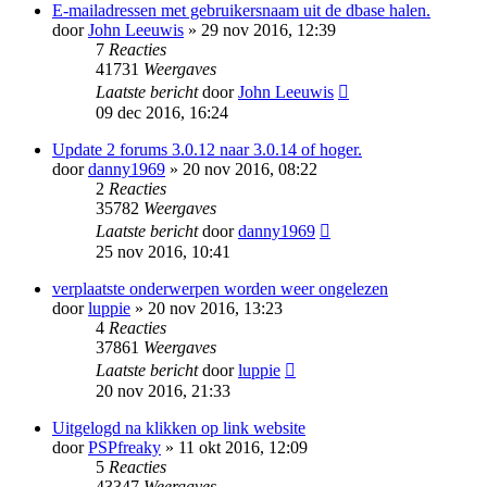
E-mailadressen met gebruikersnaam uit de dbase halen.
door
John Leeuwis
» 29 nov 2016, 12:39
7
Reacties
41731
Weergaves
Laatste bericht
door
John Leeuwis
09 dec 2016, 16:24
Update 2 forums 3.0.12 naar 3.0.14 of hoger.
door
danny1969
» 20 nov 2016, 08:22
2
Reacties
35782
Weergaves
Laatste bericht
door
danny1969
25 nov 2016, 10:41
verplaatste onderwerpen worden weer ongelezen
door
luppie
» 20 nov 2016, 13:23
4
Reacties
37861
Weergaves
Laatste bericht
door
luppie
20 nov 2016, 21:33
Uitgelogd na klikken op link website
door
PSPfreaky
» 11 okt 2016, 12:09
5
Reacties
43347
Weergaves