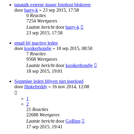
tapatalk externe image fotohost blokeren
door
harry-k
» 23 sep 2015, 17:58
0
Reacties
7254
Weergaves
Laatste bericht
door
harry-k
23 sep 2015, 17:58
email bij inactive leden
door
kooikerhondje
» 18 sep 2015, 08:50
7
Reacties
9568
Weergaves
Laatste bericht
door
kooikerhondje
18 sep 2015, 19:01
Sommige leden blijven niet ingelogd
door
flinkefreddy
» 16 nov 2014, 12:08
1
2
21
Reacties
22688
Weergaves
Laatste bericht
door
GoBien
17 sep 2015, 19:41