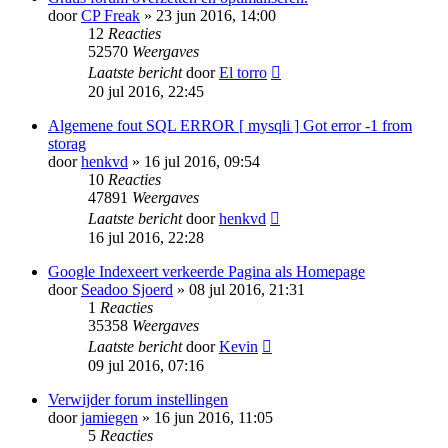
door
CP Freak
» 23 jun 2016, 14:00
12
Reacties
52570
Weergaves
Laatste bericht
door
El torro
20 jul 2016, 22:45
Algemene fout SQL ERROR [ mysqli ] Got error -1 from
storag
door
henkvd
» 16 jul 2016, 09:54
10
Reacties
47891
Weergaves
Laatste bericht
door
henkvd
16 jul 2016, 22:28
Google Indexeert verkeerde Pagina als Homepage
door
Seadoo Sjoerd
» 08 jul 2016, 21:31
1
Reacties
35358
Weergaves
Laatste bericht
door
Kevin
09 jul 2016, 07:16
Verwijder forum instellingen
door
jamiegen
» 16 jun 2016, 11:05
5
Reacties