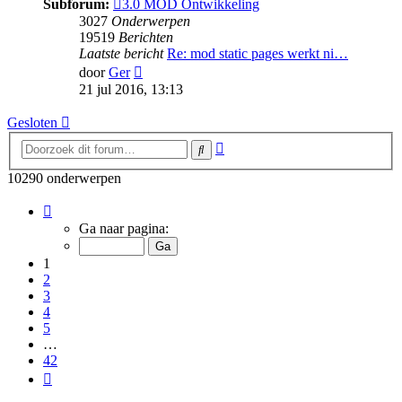
Subforum:
3.0 MOD Ontwikkeling
3027
Onderwerpen
19519
Berichten
Laatste bericht
Re: mod static pages werkt ni…
Bekijk
door
Ger
laatste
21 jul 2016, 13:13
bericht
Gesloten
Uitgebreid
Zoek
zoeken
10290 onderwerpen
Pagina
1
Ga naar pagina:
van
42
1
2
3
4
5
…
42
Volgende