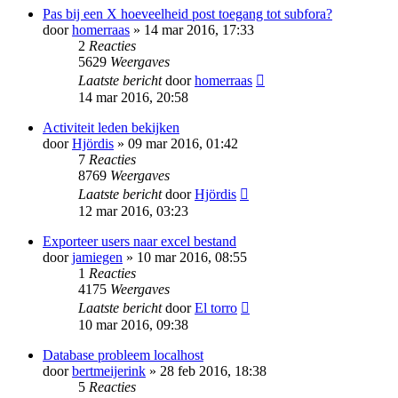
Pas bij een X hoeveelheid post toegang tot subfora?
door
homerraas
» 14 mar 2016, 17:33
2
Reacties
5629
Weergaves
Laatste bericht
door
homerraas
14 mar 2016, 20:58
Activiteit leden bekijken
door
Hjördis
» 09 mar 2016, 01:42
7
Reacties
8769
Weergaves
Laatste bericht
door
Hjördis
12 mar 2016, 03:23
Exporteer users naar excel bestand
door
jamiegen
» 10 mar 2016, 08:55
1
Reacties
4175
Weergaves
Laatste bericht
door
El torro
10 mar 2016, 09:38
Database probleem localhost
door
bertmeijerink
» 28 feb 2016, 18:38
5
Reacties