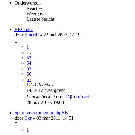
Onderwerpen
Reacties
Weergaves
Laatste bericht
BBCodes
door
ElbertF
» 22 mei 2007, 14:19
1
…
53
54
55
56
57
1128
Reacties
1432412
Weergaves
Laatste bericht
door
DjConfused
28 nov 2016, 19:03
Spam voorkomen in phpBB
door
Ger
» 03 mar 2011, 14:51
1