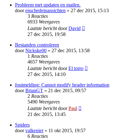
Probleem met updaten en mailen.
door
enschedeinansichten
» 27 dec 2015, 15:13
3
Reacties
6933
Weergaves
Laatste bericht
door
David
27 dec 2015, 19:58
Bestanden controleren
door
Nickske00
» 27 dec 2015, 13:58
1
Reacties
4657
Weergaves
Laatste bericht
door
El torro
27 dec 2015, 14:10
foutmelding: Cannot modify header information
door
BrianGT
» 21 dec 2015, 09:57
2
Reacties
5490
Weergaves
Laatste bericht
door
Paul
21 dec 2015, 13:45
Spiders
door
valkenier
» 11 okt 2015, 19:57
6
Reacties