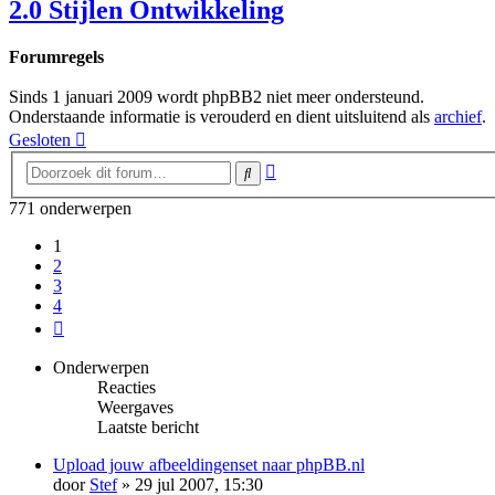
2.0 Stijlen Ontwikkeling
Forumregels
Sinds 1 januari 2009 wordt phpBB2 niet meer ondersteund.
Onderstaande informatie is verouderd en dient uitsluitend als
archief
.
Gesloten
Uitgebreid
Zoek
zoeken
771 onderwerpen
1
2
3
4
Volgende
Onderwerpen
Reacties
Weergaves
Laatste bericht
Upload jouw afbeeldingenset naar phpBB.nl
door
Stef
» 29 jul 2007, 15:30