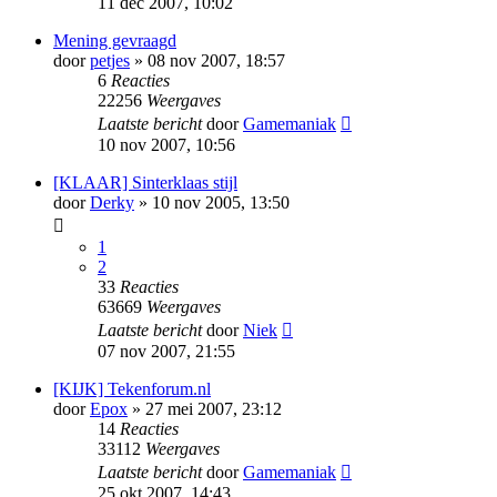
11 dec 2007, 10:02
Mening gevraagd
door
petjes
» 08 nov 2007, 18:57
6
Reacties
22256
Weergaves
Laatste bericht
door
Gamemaniak
10 nov 2007, 10:56
[KLAAR] Sinterklaas stijl
door
Derky
» 10 nov 2005, 13:50
1
2
33
Reacties
63669
Weergaves
Laatste bericht
door
Niek
07 nov 2007, 21:55
[KIJK] Tekenforum.nl
door
Epox
» 27 mei 2007, 23:12
14
Reacties
33112
Weergaves
Laatste bericht
door
Gamemaniak
25 okt 2007, 14:43