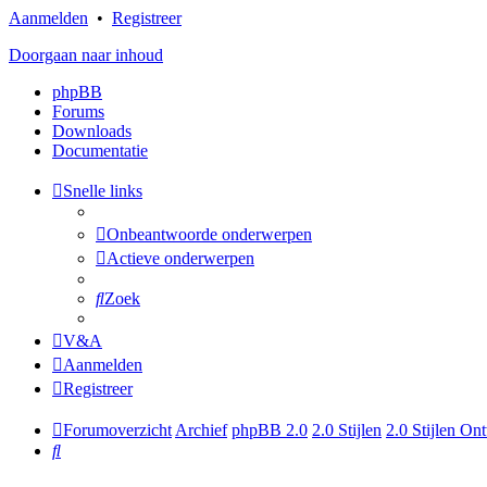
Aanmelden
•
Registreer
Doorgaan naar inhoud
phpBB
Forums
Downloads
Documentatie
Snelle links
Onbeantwoorde onderwerpen
Actieve onderwerpen
Zoek
V&A
Aanmelden
Registreer
Forumoverzicht
Archief
phpBB 2.0
2.0 Stijlen
2.0 Stijlen On
Zoek