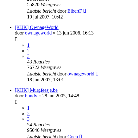
55820
Weergaves
Laatste bericht
door
ElbertF
19 jul 2007, 10:42
[KIJK] OwnageWorld
door
ownageworld
» 13 jun 2006, 16:13
1
2
3
43
Reacties
76722
Weergaves
Laatste bericht
door
ownageworld
18 jun 2007, 13:01
[KIJK] Murgfeesje.be
door
bundy
» 28 jun 2005, 14:48
1
2
3
54
Reacties
95046
Weergaves
Laatste bericht
door
Coen