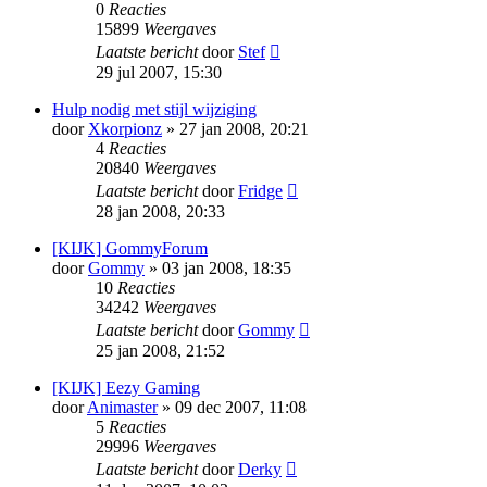
0
Reacties
15899
Weergaves
Laatste bericht
door
Stef
29 jul 2007, 15:30
Hulp nodig met stijl wijziging
door
Xkorpionz
» 27 jan 2008, 20:21
4
Reacties
20840
Weergaves
Laatste bericht
door
Fridge
28 jan 2008, 20:33
[KIJK] GommyForum
door
Gommy
» 03 jan 2008, 18:35
10
Reacties
34242
Weergaves
Laatste bericht
door
Gommy
25 jan 2008, 21:52
[KIJK] Eezy Gaming
door
Animaster
» 09 dec 2007, 11:08
5
Reacties
29996
Weergaves
Laatste bericht
door
Derky