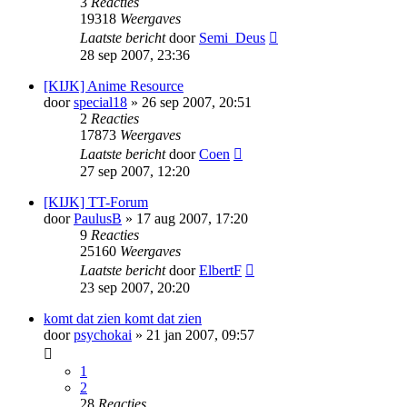
3
Reacties
19318
Weergaves
Laatste bericht
door
Semi_Deus
28 sep 2007, 23:36
[KIJK] Anime Resource
door
special18
» 26 sep 2007, 20:51
2
Reacties
17873
Weergaves
Laatste bericht
door
Coen
27 sep 2007, 12:20
[KIJK] TT-Forum
door
PaulusB
» 17 aug 2007, 17:20
9
Reacties
25160
Weergaves
Laatste bericht
door
ElbertF
23 sep 2007, 20:20
komt dat zien komt dat zien
door
psychokai
» 21 jan 2007, 09:57
1
2
28
Reacties