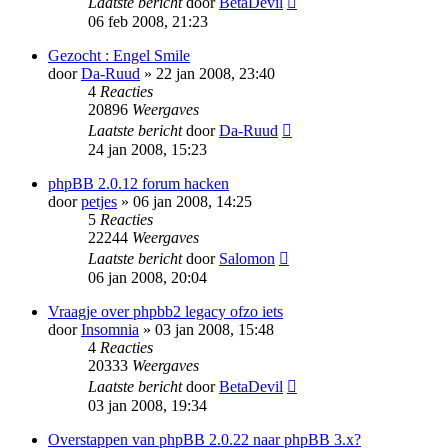
Laatste bericht
door
BetaDevil
06 feb 2008, 21:23
Gezocht : Engel Smile
door
Da-Ruud
» 22 jan 2008, 23:40
4
Reacties
20896
Weergaves
Laatste bericht
door
Da-Ruud
24 jan 2008, 15:23
phpBB 2.0.12 forum hacken
door
petjes
» 06 jan 2008, 14:25
5
Reacties
22244
Weergaves
Laatste bericht
door
Salomon
06 jan 2008, 20:04
Vraagje over phpbb2 legacy ofzo iets
door
Insomnia
» 03 jan 2008, 15:48
4
Reacties
20333
Weergaves
Laatste bericht
door
BetaDevil
03 jan 2008, 19:34
Overstappen van phpBB 2.0.22 naar phpBB 3.x?