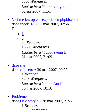
3800
Weergaves
Laatste bericht
door
dungeon
02 apr 2007, 11:51
Viel me iets op een ezportal.en phpbb.com
door
special18
» 31 mar 2007, 02:56
1
2
24
Reacties
18680
Weergaves
Laatste bericht
door
svenn
31 mar 2007, 21:09
deze site
door
calimero
» 30 mar 2007, 09:55
1
Reacties
3248
Weergaves
Laatste bericht
door
Jan
30 mar 2007, 10:16
Problemen
door
Davincstyle
» 28 mar 2007, 21:22
1
Reacties
3325
Weergaves