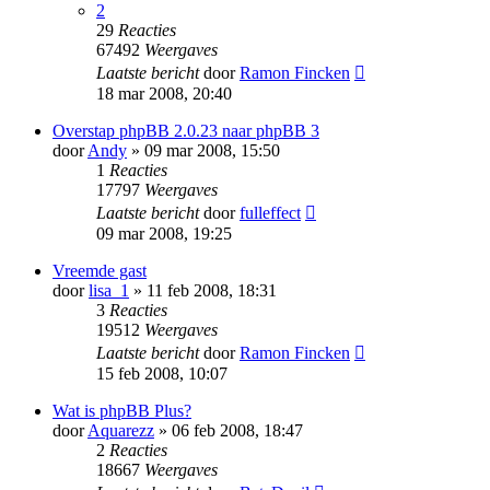
2
29
Reacties
67492
Weergaves
Laatste bericht
door
Ramon Fincken
18 mar 2008, 20:40
Overstap phpBB 2.0.23 naar phpBB 3
door
Andy
» 09 mar 2008, 15:50
1
Reacties
17797
Weergaves
Laatste bericht
door
fulleffect
09 mar 2008, 19:25
Vreemde gast
door
lisa_1
» 11 feb 2008, 18:31
3
Reacties
19512
Weergaves
Laatste bericht
door
Ramon Fincken
15 feb 2008, 10:07
Wat is phpBB Plus?
door
Aquarezz
» 06 feb 2008, 18:47
2
Reacties
18667
Weergaves