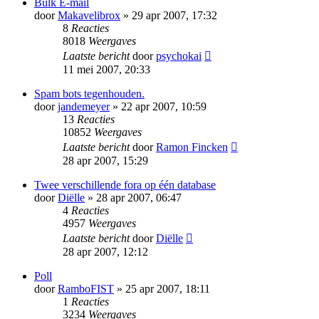
Bulk E-mail
door
Makavelibrox
» 29 apr 2007, 17:32
8
Reacties
8018
Weergaves
Laatste bericht
door
psychokai
11 mei 2007, 20:33
Spam bots tegenhouden.
door
jandemeyer
» 22 apr 2007, 10:59
13
Reacties
10852
Weergaves
Laatste bericht
door
Ramon Fincken
28 apr 2007, 15:29
Twee verschillende fora op één database
door
Diëlle
» 28 apr 2007, 06:47
4
Reacties
4957
Weergaves
Laatste bericht
door
Diëlle
28 apr 2007, 12:12
Poll
door
RamboFIST
» 25 apr 2007, 18:11
1
Reacties
3234
Weergaves