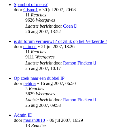
Spambot of mens?
door
Gismo1
» 30 jul 2007, 20:08
11
Reacties
9626
Weergaves
Laatste bericht
door
Coen
26 aug 2007, 13:52
is dit forum vernieuwt ? of zit ik op het Verkeerde ?
door
daimen
» 21 jul 2007, 18:26
11
Reacties
9111
Weergaves
Laatste bericht
door
Ramon Fincken
25 aug 2007, 10:17
Op zoek naar een dubbel IP
door
petitria
» 16 aug 2007, 06:50
5
Reacties
5629
Weergaves
Laatste bericht
door
Ramon Fincken
25 aug 2007, 09:58
Admin ID
door
marian0810
» 06 jul 2007, 16:29
13
Reacties