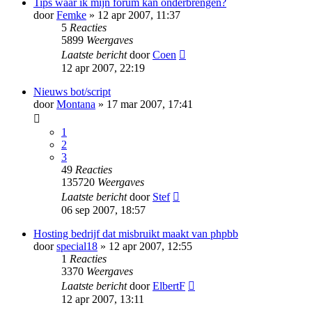
Tips waar ik mijn forum kan onderbrengen?
door
Femke
» 12 apr 2007, 11:37
5
Reacties
5899
Weergaves
Laatste bericht
door
Coen
12 apr 2007, 22:19
Nieuws bot/script
door
Montana
» 17 mar 2007, 17:41
1
2
3
49
Reacties
135720
Weergaves
Laatste bericht
door
Stef
06 sep 2007, 18:57
Hosting bedrijf dat misbruikt maakt van phpbb
door
special18
» 12 apr 2007, 12:55
1
Reacties
3370
Weergaves
Laatste bericht
door
ElbertF
12 apr 2007, 13:11