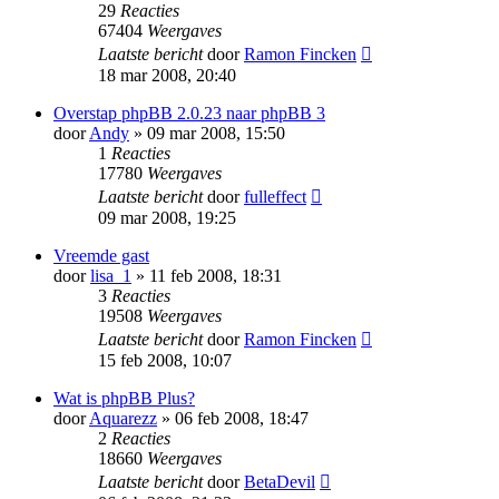
29
Reacties
67404
Weergaves
Laatste bericht
door
Ramon Fincken
18 mar 2008, 20:40
Overstap phpBB 2.0.23 naar phpBB 3
door
Andy
» 09 mar 2008, 15:50
1
Reacties
17780
Weergaves
Laatste bericht
door
fulleffect
09 mar 2008, 19:25
Vreemde gast
door
lisa_1
» 11 feb 2008, 18:31
3
Reacties
19508
Weergaves
Laatste bericht
door
Ramon Fincken
15 feb 2008, 10:07
Wat is phpBB Plus?
door
Aquarezz
» 06 feb 2008, 18:47
2
Reacties
18660
Weergaves
Laatste bericht
door
BetaDevil