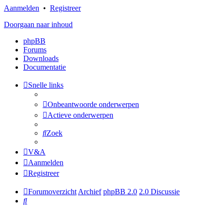
Aanmelden
•
Registreer
Doorgaan naar inhoud
phpBB
Forums
Downloads
Documentatie
Snelle links
Onbeantwoorde onderwerpen
Actieve onderwerpen
Zoek
V&A
Aanmelden
Registreer
Forumoverzicht
Archief
phpBB 2.0
2.0 Discussie
Zoek