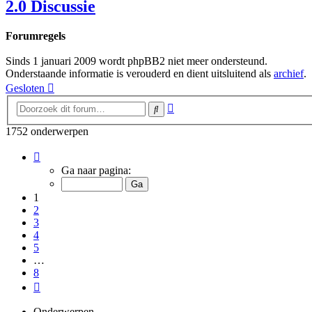
2.0 Discussie
Forumregels
Sinds 1 januari 2009 wordt phpBB2 niet meer ondersteund.
Onderstaande informatie is verouderd en dient uitsluitend als
archief
.
Gesloten
Uitgebreid
Zoek
zoeken
1752 onderwerpen
Pagina
1
Ga naar pagina:
van
8
1
2
3
4
5
…
8
Volgende
Onderwerpen