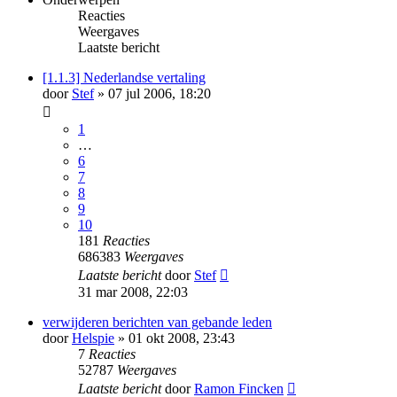
Reacties
Weergaves
Laatste bericht
[1.1.3] Nederlandse vertaling
door
Stef
» 07 jul 2006, 18:20
1
…
6
7
8
9
10
181
Reacties
686383
Weergaves
Laatste bericht
door
Stef
31 mar 2008, 22:03
verwijderen berichten van gebande leden
door
Helspie
» 01 okt 2008, 23:43
7
Reacties
52787
Weergaves
Laatste bericht
door
Ramon Fincken