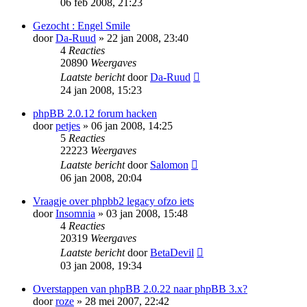
06 feb 2008, 21:23
Gezocht : Engel Smile
door
Da-Ruud
» 22 jan 2008, 23:40
4
Reacties
20890
Weergaves
Laatste bericht
door
Da-Ruud
24 jan 2008, 15:23
phpBB 2.0.12 forum hacken
door
petjes
» 06 jan 2008, 14:25
5
Reacties
22223
Weergaves
Laatste bericht
door
Salomon
06 jan 2008, 20:04
Vraagje over phpbb2 legacy ofzo iets
door
Insomnia
» 03 jan 2008, 15:48
4
Reacties
20319
Weergaves
Laatste bericht
door
BetaDevil
03 jan 2008, 19:34
Overstappen van phpBB 2.0.22 naar phpBB 3.x?
door
roze
» 28 mei 2007, 22:42