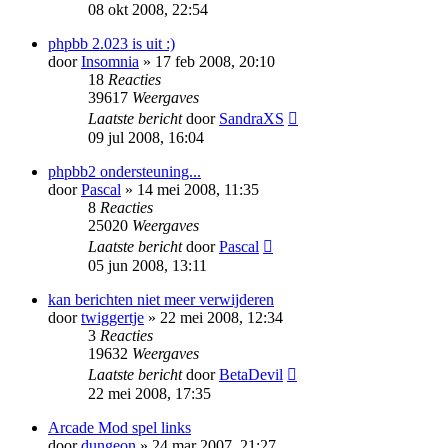
08 okt 2008, 22:54
phpbb 2.023 is uit :)
door
Insomnia
» 17 feb 2008, 20:10
18
Reacties
39617
Weergaves
Laatste bericht
door
SandraXS
09 jul 2008, 16:04
phpbb2 ondersteuning...
door
Pascal
» 14 mei 2008, 11:35
8
Reacties
25020
Weergaves
Laatste bericht
door
Pascal
05 jun 2008, 13:11
kan berichten niet meer verwijderen
door
twiggertje
» 22 mei 2008, 12:34
3
Reacties
19632
Weergaves
Laatste bericht
door
BetaDevil
22 mei 2008, 17:35
Arcade Mod spel links
door
dungeon
» 24 mar 2007, 21:27