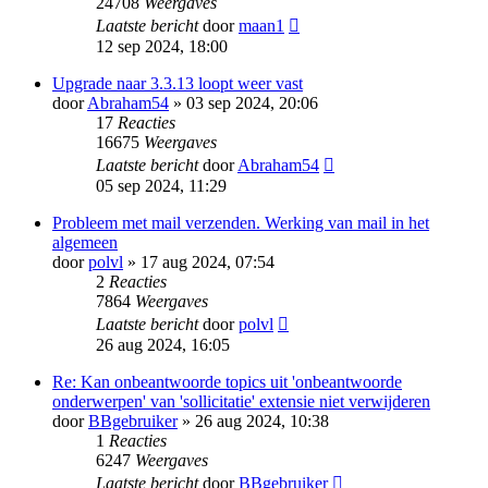
24708
Weergaves
Laatste bericht
door
maan1
12 sep 2024, 18:00
Upgrade naar 3.3.13 loopt weer vast
door
Abraham54
» 03 sep 2024, 20:06
17
Reacties
16675
Weergaves
Laatste bericht
door
Abraham54
05 sep 2024, 11:29
Probleem met mail verzenden. Werking van mail in het
algemeen
door
polvl
» 17 aug 2024, 07:54
2
Reacties
7864
Weergaves
Laatste bericht
door
polvl
26 aug 2024, 16:05
Re: Kan onbeantwoorde topics uit 'onbeantwoorde
onderwerpen' van 'sollicitatie' extensie niet verwijderen
door
BBgebruiker
» 26 aug 2024, 10:38
1
Reacties
6247
Weergaves
Laatste bericht
door
BBgebruiker