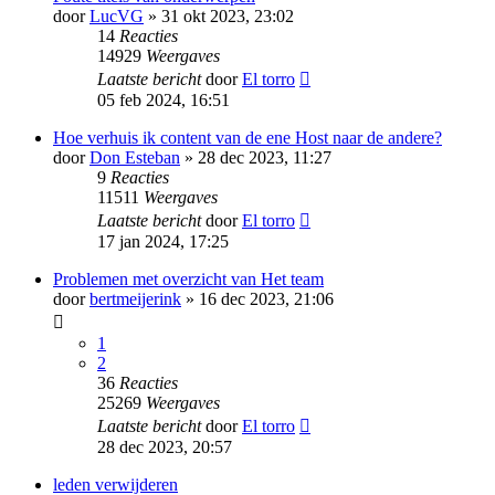
door
LucVG
» 31 okt 2023, 23:02
14
Reacties
14929
Weergaves
Laatste bericht
door
El torro
05 feb 2024, 16:51
Hoe verhuis ik content van de ene Host naar de andere?
door
Don Esteban
» 28 dec 2023, 11:27
9
Reacties
11511
Weergaves
Laatste bericht
door
El torro
17 jan 2024, 17:25
Problemen met overzicht van Het team
door
bertmeijerink
» 16 dec 2023, 21:06
1
2
36
Reacties
25269
Weergaves
Laatste bericht
door
El torro
28 dec 2023, 20:57
leden verwijderen