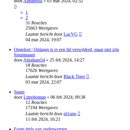
door
Appabooz
» 03 mar 2024, 02:32
1
2
31
Reacties
25663
Weergaves
Laatste bericht
door
LucVG
04 mar 2024, 19:07
Opgelost | Onlangs is er een lid verwijderd, maar niet zijn
forumnaam
door
Abraham54
» 25 feb 2024, 14:27
18
Reacties
17626
Weergaves
Laatste bericht
door
Black Tiger
03 mar 2024, 22:07
Spam
door
Limoboman
» 06 feb 2024, 09:38
12
Reacties
17194
Weergaves
Laatste bericht
door
nl1sms
11 feb 2024, 16:21
Foute titels van onderwerpen