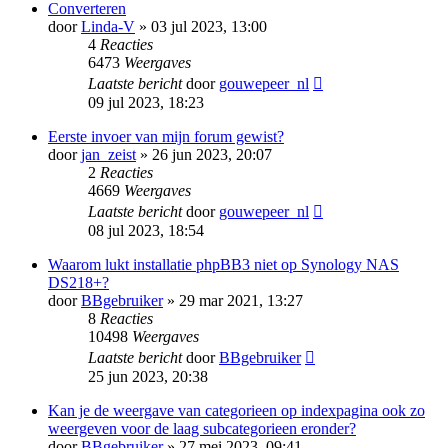
Converteren
door
Linda-V
» 03 jul 2023, 13:00
4
Reacties
6473
Weergaves
Laatste bericht
door
gouwepeer_nl
09 jul 2023, 18:23
Eerste invoer van mijn forum gewist?
door
jan_zeist
» 26 jun 2023, 20:07
2
Reacties
4669
Weergaves
Laatste bericht
door
gouwepeer_nl
08 jul 2023, 18:54
Waarom lukt installatie phpBB3 niet op Synology NAS
DS218+?
door
BBgebruiker
» 29 mar 2021, 13:27
8
Reacties
10498
Weergaves
Laatste bericht
door
BBgebruiker
25 jun 2023, 20:38
Kan je de weergave van categorieen op indexpagina ook zo
weergeven voor de laag subcategorieen eronder?
door
BBgebruiker
» 27 mei 2023, 09:41