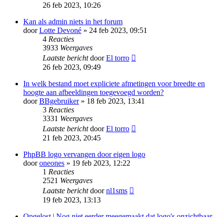
26 feb 2023, 10:26
Kan als admin niets in het forum
door
Lotte Devoné
» 24 feb 2023, 09:51
4
Reacties
3933
Weergaves
Laatste bericht
door
El torro
26 feb 2023, 09:49
In welk bestand moet expliciete afmetingen voor breedte en
hoogte aan afbeeldingen toegevoegd worden?
door
BBgebruiker
» 18 feb 2023, 13:41
3
Reacties
3331
Weergaves
Laatste bericht
door
El torro
21 feb 2023, 20:45
PhpBB logo vervangen door eigen logo
door
oneones
» 19 feb 2023, 12:22
1
Reacties
2521
Weergaves
Laatste bericht
door
nl1sms
19 feb 2023, 13:13
Opgelost | Nog niet eerder meegemaakt dat logo's onzichtbaar