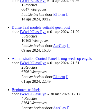
door
JWw19GlassEye
» 14 apr 2024, 07:56
1
Reacties
6647
Weergaves
Laatste bericht
door
El torro
14 apr 2024, 08:12
Duitse Taal modele vettaald geen post
door
JWw19GlassEye
» 01 apr 2024, 21:29
5
Reacties
10165
Weergaves
Laatste bericht
door
AarClay
09 apr 2024, 16:30
Administration Control Panel is nog seeds op engels
door
JWw19GlassEye
» 01 apr 2024, 21:51
2
Reacties
6796
Weergaves
Laatste bericht
door
El torro
01 apr 2024, 22:49
Beginners trubbels
door
JWw19GlassEye
» 30 mar 2024, 12:17
4
Reacties
8364
Weergaves
Laatste bericht
door
AarClay