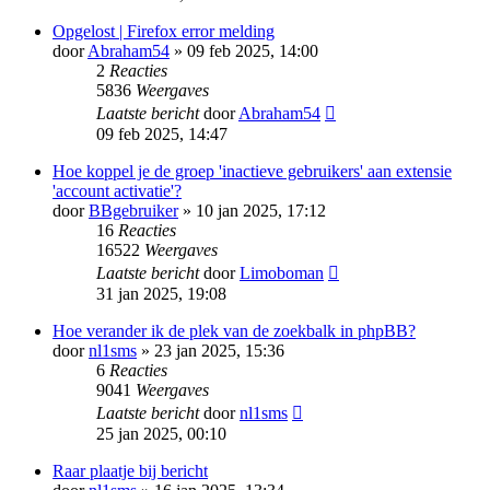
Opgelost | Firefox error melding
door
Abraham54
» 09 feb 2025, 14:00
2
Reacties
5836
Weergaves
Laatste bericht
door
Abraham54
09 feb 2025, 14:47
Hoe koppel je de groep 'inactieve gebruikers' aan extensie
'account activatie'?
door
BBgebruiker
» 10 jan 2025, 17:12
16
Reacties
16522
Weergaves
Laatste bericht
door
Limoboman
31 jan 2025, 19:08
Hoe verander ik de plek van de zoekbalk in phpBB?
door
nl1sms
» 23 jan 2025, 15:36
6
Reacties
9041
Weergaves
Laatste bericht
door
nl1sms
25 jan 2025, 00:10
Raar plaatje bij bericht