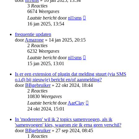
door
nl1sms
» 16 jan 2025, 13:34
3
Reacties
6674
Weergaves
Laatste bericht
door
nl1sms
16 jan 2025, 13:54
frequentie updaten
door
Amazone
» 14 jan 2025, 20:15
2
Reacties
6232
Weergaves
Laatste bericht
door
nl1sms
15 jan 2025, 13:01
Is er een extension of plugin dat melding stuurt (via SMS
o.i.d) bij nieuw(e) bericht en/of aanmelding?
door
BBgebruiker
» 22 okt 2024, 18:44
2
Reacties
10830
Weergaves
Laatste bericht
door
AarClay
24 okt 2024, 15:01
In 'modereren' wil ik 2 topics samenvoegen, als ik
'samenvoegen' kies, waarom zie ik erna geen verschil?
door
BBgebruiker
» 27 sep 2024, 08:45
1
Reacties