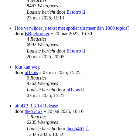
4
Reacties
8467
Weergaves
Laatste bericht
door
El torro
23 mar 2025, 11:13
Hoe verwijder je tekst met spoiler uit meer dan 1000 topics?
door
BBgebruiker
» 20 mar 2025, 16:30
4
Reacties
6992
Weergaves
Laatste bericht
door
El torro
20 mar 2025, 20:05
fout kan weg
door
nl1sms
» 03 mar 2025, 15:25
0
Reacties
9362
Weergaves
Laatste bericht
door
nl1sms
03 mar 2025, 15:25
phpBB 3.3.14 Release
door
theo5467
» 20 jan 2025, 10:16
1
Reacties
6235
Weergaves
Laatste bericht
door
theo5467
13 feb 2025, 10:52