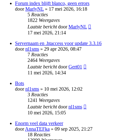
Forum index blijft blanco, geen errors
door
MarlyNL
» 17 mei 2026, 16:18
5
Reacties
1822
Weergaves
Laatste bericht
door
MarlyNL
17 mei 2026, 21:14
Servernaam en .htaccess voor update 3.3.16
door
nl1sms
» 29 apr 2026, 08:47
7
Reacties
2464
Weergaves
Laatste bericht
door
Gert01
11 mei 2026, 14:34
Bots
door
nl1sms
» 10 mei 2026, 12:02
3
Reacties
1241
Weergaves
Laatste bericht
door
nl1sms
10 mei 2026, 15:05
Enorm veel data verkeer
door
AnnaTEFka
» 09 sep 2025, 21:27
18
Reacties