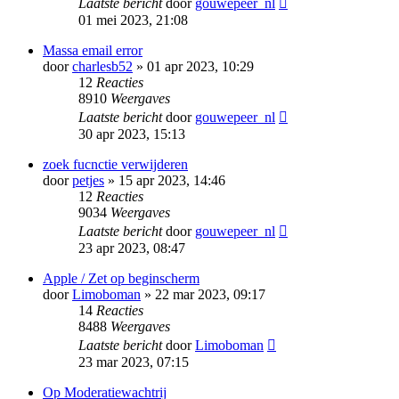
Laatste bericht
door
gouwepeer_nl
01 mei 2023, 21:08
Massa email error
door
charlesb52
» 01 apr 2023, 10:29
12
Reacties
8910
Weergaves
Laatste bericht
door
gouwepeer_nl
30 apr 2023, 15:13
zoek fucnctie verwijderen
door
petjes
» 15 apr 2023, 14:46
12
Reacties
9034
Weergaves
Laatste bericht
door
gouwepeer_nl
23 apr 2023, 08:47
Apple / Zet op beginscherm
door
Limoboman
» 22 mar 2023, 09:17
14
Reacties
8488
Weergaves
Laatste bericht
door
Limoboman
23 mar 2023, 07:15
Op Moderatiewachtrij