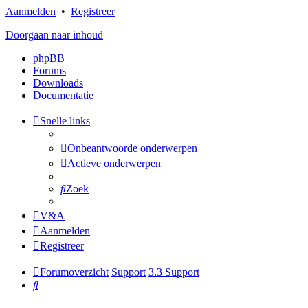
Aanmelden
•
Registreer
Doorgaan naar inhoud
phpBB
Forums
Downloads
Documentatie
Snelle links
Onbeantwoorde onderwerpen
Actieve onderwerpen
Zoek
V&A
Aanmelden
Registreer
Forumoverzicht
Support
3.3 Support
Zoek