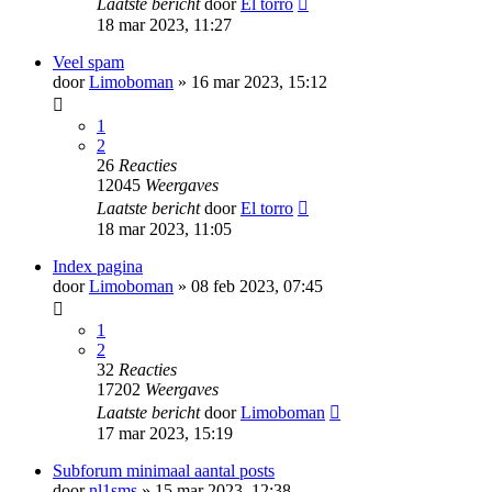
Laatste bericht
door
El torro
18 mar 2023, 11:27
Veel spam
door
Limoboman
» 16 mar 2023, 15:12
1
2
26
Reacties
12045
Weergaves
Laatste bericht
door
El torro
18 mar 2023, 11:05
Index pagina
door
Limoboman
» 08 feb 2023, 07:45
1
2
32
Reacties
17202
Weergaves
Laatste bericht
door
Limoboman
17 mar 2023, 15:19
Subforum minimaal aantal posts
door
nl1sms
» 15 mar 2023, 12:38