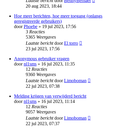
Laatste bericht
door
BennyBernaer
20 aug 2023, 18:44
Hoe meer berichten, hoe meer toegang (onlangs
geregistreerde gebruikers)
door
Phoebe
» 19 jul 2023, 17:56
3
Reacties
5365
Weergaves
Laatste bericht
door
El torro
23 jul 2023, 17:56
Anonymous gebruiker vragen
door
nl1sms
» 16 jul 2023, 11:35
12
Reacties
9360
Weergaves
Laatste bericht
door
Limoboman
22 jul 2023, 07:38
Melding krijgen van verwijderd bericht
door
nl1sms
» 16 jul 2023, 11:14
12
Reacties
9057
Weergaves
Laatste bericht
door
Limoboman
22 jul 2023, 07:37