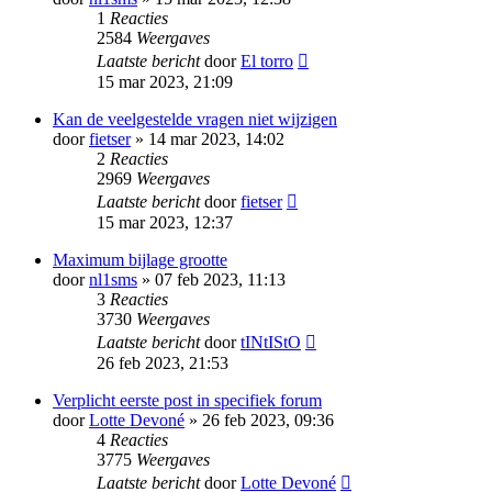
1
Reacties
2584
Weergaves
Laatste bericht
door
El torro
15 mar 2023, 21:09
Kan de veelgestelde vragen niet wijzigen
door
fietser
» 14 mar 2023, 14:02
2
Reacties
2969
Weergaves
Laatste bericht
door
fietser
15 mar 2023, 12:37
Maximum bijlage grootte
door
nl1sms
» 07 feb 2023, 11:13
3
Reacties
3730
Weergaves
Laatste bericht
door
tINtIStO
26 feb 2023, 21:53
Verplicht eerste post in specifiek forum
door
Lotte Devoné
» 26 feb 2023, 09:36
4
Reacties
3775
Weergaves
Laatste bericht
door
Lotte Devoné