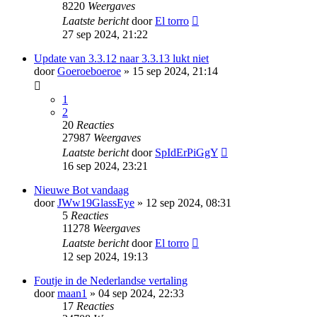
8220
Weergaves
Laatste bericht
door
El torro
27 sep 2024, 21:22
Update van 3.3.12 naar 3.3.13 lukt niet
door
Goeroeboeroe
» 15 sep 2024, 21:14
1
2
20
Reacties
27987
Weergaves
Laatste bericht
door
SpIdErPiGgY
16 sep 2024, 23:21
Nieuwe Bot vandaag
door
JWw19GlassEye
» 12 sep 2024, 08:31
5
Reacties
11278
Weergaves
Laatste bericht
door
El torro
12 sep 2024, 19:13
Foutje in de Nederlandse vertaling
door
maan1
» 04 sep 2024, 22:33
17
Reacties