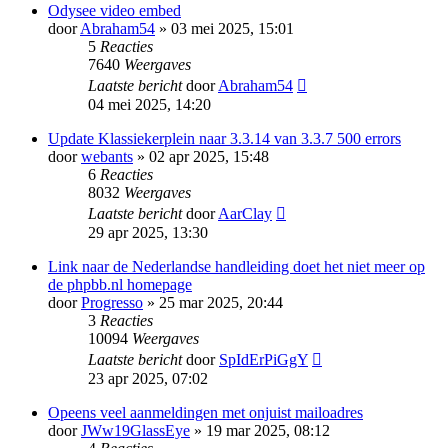
Odysee video embed
door
Abraham54
» 03 mei 2025, 15:01
5
Reacties
7640
Weergaves
Laatste bericht
door
Abraham54
04 mei 2025, 14:20
Update Klassiekerplein naar 3.3.14 van 3.3.7 500 errors
door
webants
» 02 apr 2025, 15:48
6
Reacties
8032
Weergaves
Laatste bericht
door
AarClay
29 apr 2025, 13:30
Link naar de Nederlandse handleiding doet het niet meer op
de phpbb.nl homepage
door
Progresso
» 25 mar 2025, 20:44
3
Reacties
10094
Weergaves
Laatste bericht
door
SpIdErPiGgY
23 apr 2025, 07:02
Opeens veel aanmeldingen met onjuist mailoadres
door
JWw19GlassEye
» 19 mar 2025, 08:12