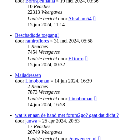
door
Bordspelmania
» 19 mei 2024, 03:36
10
Reacties
22313
Weergaves
Laatste bericht
door
Abraham54
15 jun 2024, 11:14
Beschadigde toegang!
door
ramiroflores
» 31 mei 2024, 05:58
1
Reacties
7454
Weergaves
Laatste bericht
door
El torro
15 jun 2024, 00:32
Mailadressen
door
Limoboman
» 14 jun 2024, 16:39
2
Reacties
7873
Weergaves
Laatste bericht
door
Limoboman
14 jun 2024, 16:58
wat is er aan de hand met forum2go? gaat dat dicht ?
door
janwa
» 25 apr 2024, 20:53
17
Reacties
26749
Weergaves
Laatste bericht
door
gouwepeer_nl