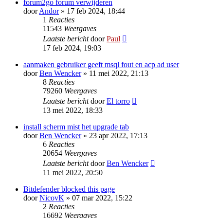
forum2go forum verwijderen
door
Andor
» 17 feb 2024, 18:44
1
Reacties
11543
Weergaves
Laatste bericht
door
Paul
17 feb 2024, 19:03
aanmaken gebruiker geeft msql fout en acp ad user
door
Ben Wencker
» 11 mei 2022, 21:13
8
Reacties
79260
Weergaves
Laatste bericht
door
El torro
13 mei 2022, 18:33
install scherm mist het upgrade tab
door
Ben Wencker
» 23 apr 2022, 17:13
6
Reacties
20654
Weergaves
Laatste bericht
door
Ben Wencker
11 mei 2022, 20:50
Bitdefender blocked this page
door
NicovK
» 07 mar 2022, 15:22
2
Reacties
16692
Weergaves