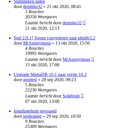
Statistieken laden
door
deninho32
» 21 okt 2020, 08:41
3
Reacties
20356
Weergaves
Laatste bericht
door
deninho32
21 okt 2020, 12:13
Smf 2.0.17 forum converteren naar phpbb3.2
door
MrAnonymous
» 13 okt 2020, 15:56
4
Reacties
19995
Weergaves
Laatste bericht
door
MrAnonymous
13 okt 2020, 17:06
Upgrade MariaDB 10.1 naar versie 10.2
door
geutjesj
» 28 sep 2020, 09:23
5
Reacties
22230
Weergaves
Laatste bericht
door
Solidjeuh
07 okt 2020, 13:00
Installatiehulp gevraagd
door
prohopper
» 29 sep 2020, 10:50
9
Reacties
25309
Weergaves