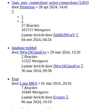
'max_user_connections' active connections [1203]
door
Progresso
» 28 apr 2024, 14:41
1
2
27
Reacties
101515
Weergaves
Laatste bericht
door
SpIdErPiGgY
04 mei 2024, 04:24
database trubbel
door
JWw19GlassEye
» 29 mar 2024, 15:26
2
Reacties
11322
Weergaves
Laatste bericht
door
JWw19GlassEye
30 mar 2024, 09:58
Fout
door
Luna MKS
» 01 mar 2024, 20:16
7
Reacties
16449
Weergaves
Laatste bericht
door
El torro
06 mar 2024, 10:19