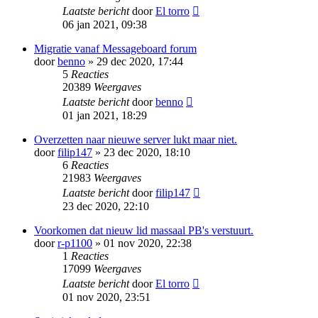
Laatste bericht
door
El torro
06 jan 2021, 09:38
Migratie vanaf Messageboard forum
door
benno
» 29 dec 2020, 17:44
5
Reacties
20389
Weergaves
Laatste bericht
door
benno
01 jan 2021, 18:29
Overzetten naar nieuwe server lukt maar niet.
door
filip147
» 23 dec 2020, 18:10
6
Reacties
21983
Weergaves
Laatste bericht
door
filip147
23 dec 2020, 22:10
Voorkomen dat nieuw lid massaal PB's verstuurt.
door
r-p1100
» 01 nov 2020, 22:38
1
Reacties
17099
Weergaves
Laatste bericht
door
El torro
01 nov 2020, 23:51