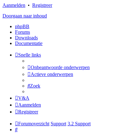
Aanmelden
•
Registreer
Doorgaan naar inhoud
phpBB
Forums
Downloads
Documentatie
Snelle links
Onbeantwoorde onderwerpen
Actieve onderwerpen
Zoek
V&A
Aanmelden
Registreer
Forumoverzicht
Support
3.2 Support
Zoek