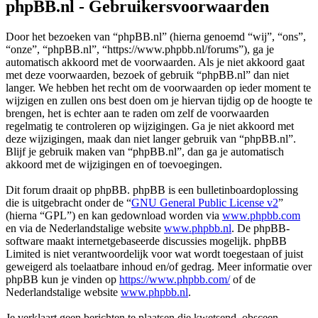
phpBB.nl - Gebruikersvoorwaarden
Door het bezoeken van “phpBB.nl” (hierna genoemd “wij”, “ons”,
“onze”, “phpBB.nl”, “https://www.phpbb.nl/forums”), ga je
automatisch akkoord met de voorwaarden. Als je niet akkoord gaat
met deze voorwaarden, bezoek of gebruik “phpBB.nl” dan niet
langer. We hebben het recht om de voorwaarden op ieder moment te
wijzigen en zullen ons best doen om je hiervan tijdig op de hoogte te
brengen, het is echter aan te raden om zelf de voorwaarden
regelmatig te controleren op wijzigingen. Ga je niet akkoord met
deze wijzigingen, maak dan niet langer gebruik van “phpBB.nl”.
Blijf je gebruik maken van “phpBB.nl”, dan ga je automatisch
akkoord met de wijzigingen en of toevoegingen.
Dit forum draait op phpBB. phpBB is een bulletinboardoplossing
die is uitgebracht onder de “
GNU General Public License v2
”
(hierna “GPL”) en kan gedownload worden via
www.phpbb.com
en via de Nederlandstalige website
www.phpbb.nl
. De phpBB-
software maakt internetgebaseerde discussies mogelijk. phpBB
Limited is niet verantwoordelijk voor wat wordt toegestaan of juist
geweigerd als toelaatbare inhoud en/of gedrag. Meer informatie over
phpBB kun je vinden op
https://www.phpbb.com/
of de
Nederlandstalige website
www.phpbb.nl
.
Je verklaart geen berichten te plaatsen die kwetsend, obsceen,