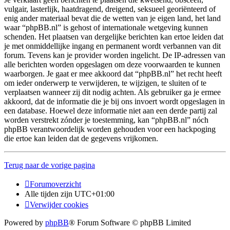
vulgair, lasterlijk, haatdragend, dreigend, seksueel georiënteerd of
enig ander materiaal bevat die de wetten van je eigen land, het land
waar “phpBB.nl” is gehost of internationale wetgeving kunnen
schenden. Het plaatsen van dergelijke berichten kan ertoe leiden dat
je met onmiddellijke ingang en permanent wordt verbannen van dit
forum. Tevens kan je provider worden ingelicht. De IP-adressen van
alle berichten worden opgeslagen om deze voorwaarden te kunnen
waarborgen. Je gaat er mee akkoord dat “phpBB.nl” het recht heeft
om ieder onderwerp te verwijderen, te wijzigen, te sluiten of te
verplaatsen wanneer zij dit nodig achten. Als gebruiker ga je ermee
akkoord, dat de informatie die je bij ons invoert wordt opgeslagen in
een database. Hoewel deze informatie niet aan een derde partij zal
worden verstrekt zónder je toestemming, kan “phpBB.nl” nóch
phpBB verantwoordelijk worden gehouden voor een hackpoging
die ertoe kan leiden dat de gegevens vrijkomen.
Terug naar de vorige pagina
Forumoverzicht
Alle tijden zijn
UTC+01:00
Verwijder cookies
Powered by
phpBB
® Forum Software © phpBB Limited