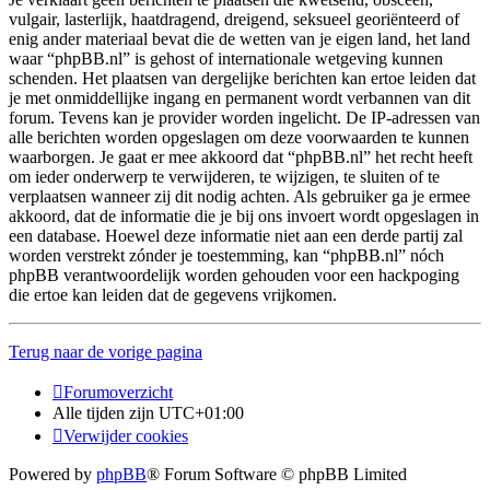
vulgair, lasterlijk, haatdragend, dreigend, seksueel georiënteerd of
enig ander materiaal bevat die de wetten van je eigen land, het land
waar “phpBB.nl” is gehost of internationale wetgeving kunnen
schenden. Het plaatsen van dergelijke berichten kan ertoe leiden dat
je met onmiddellijke ingang en permanent wordt verbannen van dit
forum. Tevens kan je provider worden ingelicht. De IP-adressen van
alle berichten worden opgeslagen om deze voorwaarden te kunnen
waarborgen. Je gaat er mee akkoord dat “phpBB.nl” het recht heeft
om ieder onderwerp te verwijderen, te wijzigen, te sluiten of te
verplaatsen wanneer zij dit nodig achten. Als gebruiker ga je ermee
akkoord, dat de informatie die je bij ons invoert wordt opgeslagen in
een database. Hoewel deze informatie niet aan een derde partij zal
worden verstrekt zónder je toestemming, kan “phpBB.nl” nóch
phpBB verantwoordelijk worden gehouden voor een hackpoging
die ertoe kan leiden dat de gegevens vrijkomen.
Terug naar de vorige pagina
Forumoverzicht
Alle tijden zijn
UTC+01:00
Verwijder cookies
Powered by
phpBB
® Forum Software © phpBB Limited