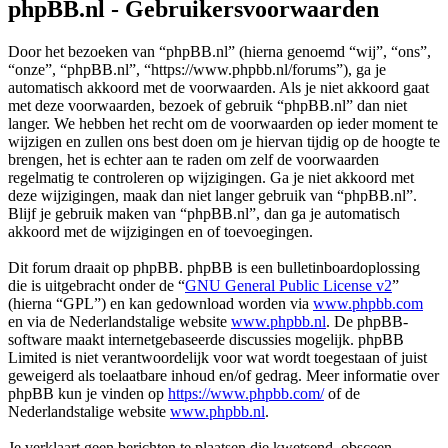
phpBB.nl - Gebruikersvoorwaarden
Door het bezoeken van “phpBB.nl” (hierna genoemd “wij”, “ons”,
“onze”, “phpBB.nl”, “https://www.phpbb.nl/forums”), ga je
automatisch akkoord met de voorwaarden. Als je niet akkoord gaat
met deze voorwaarden, bezoek of gebruik “phpBB.nl” dan niet
langer. We hebben het recht om de voorwaarden op ieder moment te
wijzigen en zullen ons best doen om je hiervan tijdig op de hoogte te
brengen, het is echter aan te raden om zelf de voorwaarden
regelmatig te controleren op wijzigingen. Ga je niet akkoord met
deze wijzigingen, maak dan niet langer gebruik van “phpBB.nl”.
Blijf je gebruik maken van “phpBB.nl”, dan ga je automatisch
akkoord met de wijzigingen en of toevoegingen.
Dit forum draait op phpBB. phpBB is een bulletinboardoplossing
die is uitgebracht onder de “
GNU General Public License v2
”
(hierna “GPL”) en kan gedownload worden via
www.phpbb.com
en via de Nederlandstalige website
www.phpbb.nl
. De phpBB-
software maakt internetgebaseerde discussies mogelijk. phpBB
Limited is niet verantwoordelijk voor wat wordt toegestaan of juist
geweigerd als toelaatbare inhoud en/of gedrag. Meer informatie over
phpBB kun je vinden op
https://www.phpbb.com/
of de
Nederlandstalige website
www.phpbb.nl
.
Je verklaart geen berichten te plaatsen die kwetsend, obsceen,