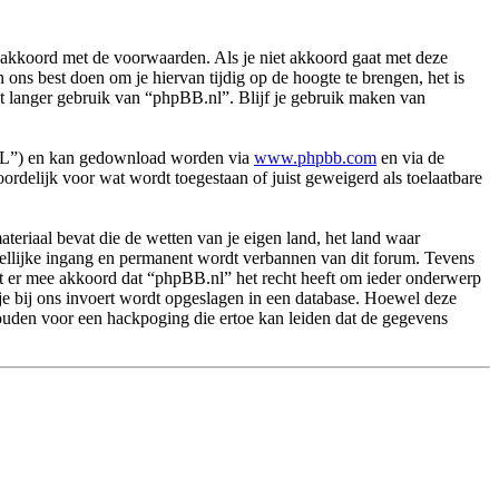
akkoord met de voorwaarden. Als je niet akkoord gaat met deze
ns best doen om je hiervan tijdig op de hoogte te brengen, het is
et langer gebruik van “phpBB.nl”. Blijf je gebruik maken van
PL”) en kan gedownload worden via
www.phpbb.com
en via de
rdelijk voor wat wordt toegestaan of juist geweigerd als toelaatbare
.
materiaal bevat die de wetten van je eigen land, het land waar
dellijke ingang en permanent wordt verbannen van dit forum. Tevens
t er mee akkoord dat “phpBB.nl” het recht heeft om ieder onderwerp
ie je bij ons invoert wordt opgeslagen in een database. Hoewel deze
ouden voor een hackpoging die ertoe kan leiden dat de gegevens