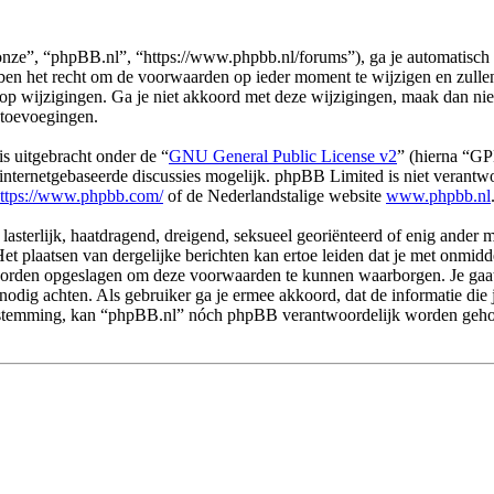
ze”, “phpBB.nl”, “https://www.phpbb.nl/forums”), ga je automatisch 
n het recht om de voorwaarden op ieder moment te wijzigen en zullen o
 op wijzigingen. Ga je niet akkoord met deze wijzigingen, maak dan ni
 toevoegingen.
s uitgebracht onder de “
GNU General Public License v2
” (hierna “G
ternetgebaseerde discussies mogelijk. phpBB Limited is niet verantwoo
ttps://www.phpbb.com/
of de Nederlandstalige website
www.phpbb.nl
 lasterlijk, haatdragend, dreigend, seksueel georiënteerd of enig ander 
et plaatsen van dergelijke berichten kan ertoe leiden dat je met onmid
n worden opgeslagen om deze voorwaarden te kunnen waarborgen. Je gaa
dit nodig achten. Als gebruiker ga je ermee akkoord, dat de informatie d
e toestemming, kan “phpBB.nl” nóch phpBB verantwoordelijk worden geh