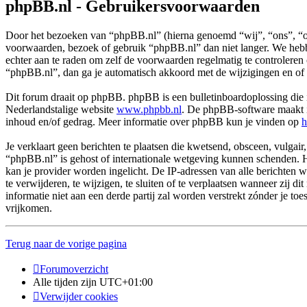
phpBB.nl - Gebruikersvoorwaarden
Door het bezoeken van “phpBB.nl” (hierna genoemd “wij”, “ons”, “on
voorwaarden, bezoek of gebruik “phpBB.nl” dan niet langer. We hebbe
echter aan te raden om zelf de voorwaarden regelmatig te controleren
“phpBB.nl”, dan ga je automatisch akkoord met de wijzigingen en of
Dit forum draait op phpBB. phpBB is een bulletinboardoplossing die i
Nederlandstalige website
www.phpbb.nl
. De phpBB-software maakt in
inhoud en/of gedrag. Meer informatie over phpBB kun je vinden op
h
Je verklaart geen berichten te plaatsen die kwetsend, obsceen, vulgair,
“phpBB.nl” is gehost of internationale wetgeving kunnen schenden. H
kan je provider worden ingelicht. De IP-adressen van alle berichte
te verwijderen, te wijzigen, te sluiten of te verplaatsen wanneer zij 
informatie niet aan een derde partij zal worden verstrekt zónder j
vrijkomen.
Terug naar de vorige pagina
Forumoverzicht
Alle tijden zijn
UTC+01:00
Verwijder cookies