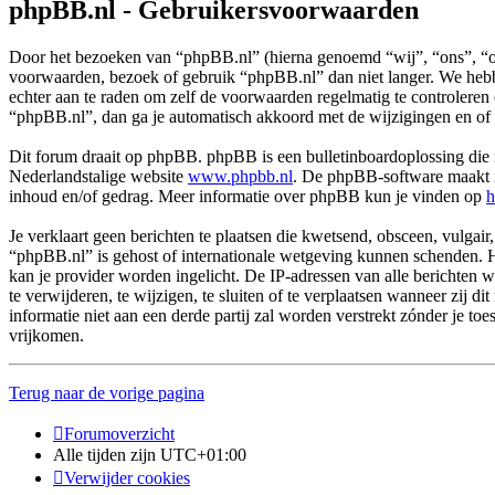
phpBB.nl - Gebruikersvoorwaarden
Door het bezoeken van “phpBB.nl” (hierna genoemd “wij”, “ons”, “on
voorwaarden, bezoek of gebruik “phpBB.nl” dan niet langer. We hebbe
echter aan te raden om zelf de voorwaarden regelmatig te controleren
“phpBB.nl”, dan ga je automatisch akkoord met de wijzigingen en of
Dit forum draait op phpBB. phpBB is een bulletinboardoplossing die i
Nederlandstalige website
www.phpbb.nl
. De phpBB-software maakt in
inhoud en/of gedrag. Meer informatie over phpBB kun je vinden op
h
Je verklaart geen berichten te plaatsen die kwetsend, obsceen, vulgair,
“phpBB.nl” is gehost of internationale wetgeving kunnen schenden. H
kan je provider worden ingelicht. De IP-adressen van alle berichte
te verwijderen, te wijzigen, te sluiten of te verplaatsen wanneer zij 
informatie niet aan een derde partij zal worden verstrekt zónder j
vrijkomen.
Terug naar de vorige pagina
Forumoverzicht
Alle tijden zijn
UTC+01:00
Verwijder cookies