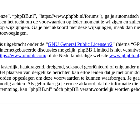
ze”, “phpBB.nl”, “https://www.phpbb.nl/forums”), ga je automatisch 
n het recht om de voorwaarden op ieder moment te wijzigen en zullen o
 op wijzigingen. Ga je niet akkoord met deze wijzigingen, maak dan ni
 toevoegingen.
s uitgebracht onder de “
GNU General Public License v2
” (hierna “G
ternetgebaseerde discussies mogelijk. phpBB Limited is niet verantwoo
ttps://www.phpbb.com/
of de Nederlandstalige website
www.phpbb.nl
 lasterlijk, haatdragend, dreigend, seksueel georiënteerd of enig ander 
et plaatsen van dergelijke berichten kan ertoe leiden dat je met onmid
n worden opgeslagen om deze voorwaarden te kunnen waarborgen. Je gaa
dit nodig achten. Als gebruiker ga je ermee akkoord, dat de informatie d
e toestemming, kan “phpBB.nl” nóch phpBB verantwoordelijk worden geh