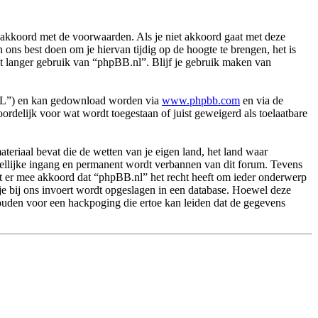
akkoord met de voorwaarden. Als je niet akkoord gaat met deze
ns best doen om je hiervan tijdig op de hoogte te brengen, het is
et langer gebruik van “phpBB.nl”. Blijf je gebruik maken van
PL”) en kan gedownload worden via
www.phpbb.com
en via de
rdelijk voor wat wordt toegestaan of juist geweigerd als toelaatbare
.
materiaal bevat die de wetten van je eigen land, het land waar
dellijke ingang en permanent wordt verbannen van dit forum. Tevens
t er mee akkoord dat “phpBB.nl” het recht heeft om ieder onderwerp
ie je bij ons invoert wordt opgeslagen in een database. Hoewel deze
ouden voor een hackpoging die ertoe kan leiden dat de gegevens