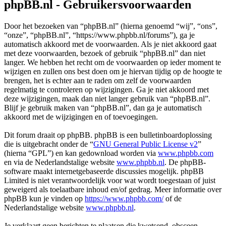
phpBB.nl - Gebruikersvoorwaarden
Door het bezoeken van “phpBB.nl” (hierna genoemd “wij”, “ons”,
“onze”, “phpBB.nl”, “https://www.phpbb.nl/forums”), ga je
automatisch akkoord met de voorwaarden. Als je niet akkoord gaat
met deze voorwaarden, bezoek of gebruik “phpBB.nl” dan niet
langer. We hebben het recht om de voorwaarden op ieder moment te
wijzigen en zullen ons best doen om je hiervan tijdig op de hoogte te
brengen, het is echter aan te raden om zelf de voorwaarden
regelmatig te controleren op wijzigingen. Ga je niet akkoord met
deze wijzigingen, maak dan niet langer gebruik van “phpBB.nl”.
Blijf je gebruik maken van “phpBB.nl”, dan ga je automatisch
akkoord met de wijzigingen en of toevoegingen.
Dit forum draait op phpBB. phpBB is een bulletinboardoplossing
die is uitgebracht onder de “
GNU General Public License v2
”
(hierna “GPL”) en kan gedownload worden via
www.phpbb.com
en via de Nederlandstalige website
www.phpbb.nl
. De phpBB-
software maakt internetgebaseerde discussies mogelijk. phpBB
Limited is niet verantwoordelijk voor wat wordt toegestaan of juist
geweigerd als toelaatbare inhoud en/of gedrag. Meer informatie over
phpBB kun je vinden op
https://www.phpbb.com/
of de
Nederlandstalige website
www.phpbb.nl
.
Je verklaart geen berichten te plaatsen die kwetsend, obsceen,