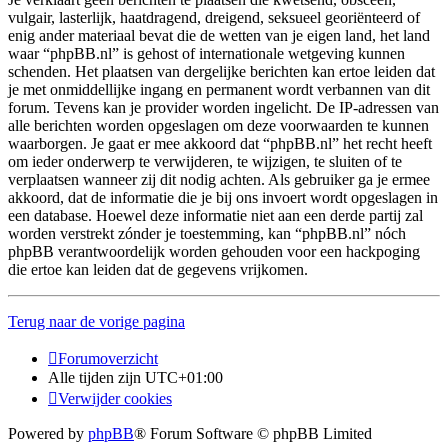
vulgair, lasterlijk, haatdragend, dreigend, seksueel georiënteerd of
enig ander materiaal bevat die de wetten van je eigen land, het land
waar “phpBB.nl” is gehost of internationale wetgeving kunnen
schenden. Het plaatsen van dergelijke berichten kan ertoe leiden dat
je met onmiddellijke ingang en permanent wordt verbannen van dit
forum. Tevens kan je provider worden ingelicht. De IP-adressen van
alle berichten worden opgeslagen om deze voorwaarden te kunnen
waarborgen. Je gaat er mee akkoord dat “phpBB.nl” het recht heeft
om ieder onderwerp te verwijderen, te wijzigen, te sluiten of te
verplaatsen wanneer zij dit nodig achten. Als gebruiker ga je ermee
akkoord, dat de informatie die je bij ons invoert wordt opgeslagen in
een database. Hoewel deze informatie niet aan een derde partij zal
worden verstrekt zónder je toestemming, kan “phpBB.nl” nóch
phpBB verantwoordelijk worden gehouden voor een hackpoging
die ertoe kan leiden dat de gegevens vrijkomen.
Terug naar de vorige pagina
Forumoverzicht
Alle tijden zijn
UTC+01:00
Verwijder cookies
Powered by
phpBB
® Forum Software © phpBB Limited