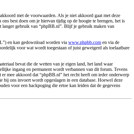
akkoord met de voorwaarden. Als je niet akkoord gaat met deze
ns best doen om je hiervan tijdig op de hoogte te brengen, het is
et langer gebruik van “phpBB.nl”. Blijf je gebruik maken van
PL”) en kan gedownload worden via
www.phpbb.com
en via de
rdelijk voor wat wordt toegestaan of juist geweigerd als toelaatbare
.
materiaal bevat die de wetten van je eigen land, het land waar
dellijke ingang en permanent wordt verbannen van dit forum. Tevens
t er mee akkoord dat “phpBB.nl” het recht heeft om ieder onderwerp
ie je bij ons invoert wordt opgeslagen in een database. Hoewel deze
ouden voor een hackpoging die ertoe kan leiden dat de gegevens