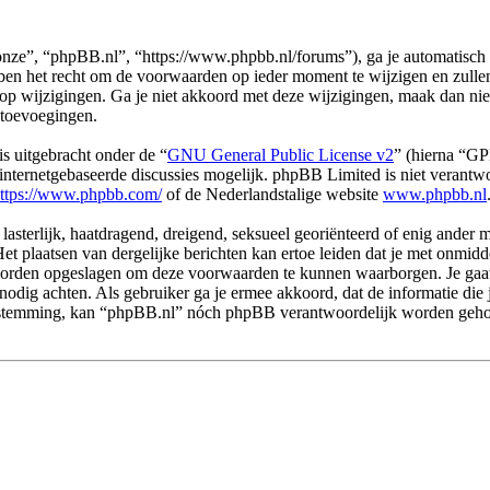
ze”, “phpBB.nl”, “https://www.phpbb.nl/forums”), ga je automatisch 
n het recht om de voorwaarden op ieder moment te wijzigen en zullen o
 op wijzigingen. Ga je niet akkoord met deze wijzigingen, maak dan ni
 toevoegingen.
s uitgebracht onder de “
GNU General Public License v2
” (hierna “G
ternetgebaseerde discussies mogelijk. phpBB Limited is niet verantwoo
ttps://www.phpbb.com/
of de Nederlandstalige website
www.phpbb.nl
 lasterlijk, haatdragend, dreigend, seksueel georiënteerd of enig ander 
et plaatsen van dergelijke berichten kan ertoe leiden dat je met onmid
n worden opgeslagen om deze voorwaarden te kunnen waarborgen. Je gaa
dit nodig achten. Als gebruiker ga je ermee akkoord, dat de informatie d
e toestemming, kan “phpBB.nl” nóch phpBB verantwoordelijk worden geh