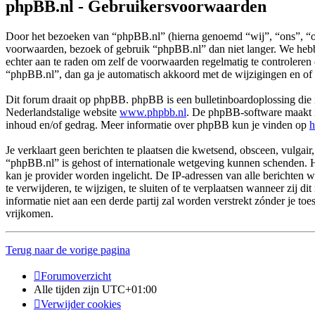
phpBB.nl - Gebruikersvoorwaarden
Door het bezoeken van “phpBB.nl” (hierna genoemd “wij”, “ons”, “on
voorwaarden, bezoek of gebruik “phpBB.nl” dan niet langer. We hebbe
echter aan te raden om zelf de voorwaarden regelmatig te controleren
“phpBB.nl”, dan ga je automatisch akkoord met de wijzigingen en of
Dit forum draait op phpBB. phpBB is een bulletinboardoplossing die i
Nederlandstalige website
www.phpbb.nl
. De phpBB-software maakt in
inhoud en/of gedrag. Meer informatie over phpBB kun je vinden op
h
Je verklaart geen berichten te plaatsen die kwetsend, obsceen, vulgair,
“phpBB.nl” is gehost of internationale wetgeving kunnen schenden. H
kan je provider worden ingelicht. De IP-adressen van alle berichte
te verwijderen, te wijzigen, te sluiten of te verplaatsen wanneer zij 
informatie niet aan een derde partij zal worden verstrekt zónder j
vrijkomen.
Terug naar de vorige pagina
Forumoverzicht
Alle tijden zijn
UTC+01:00
Verwijder cookies