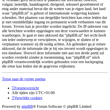
vulgair, lasterlijk, haatdragend, dreigend, seksueel georiënteerd of
enig ander materiaal bevat die de wetten van je eigen land, het land
waar “phpBB.nl” is gehost of internationale wetgeving kunnen
schenden. Het plaatsen van dergelijke berichten kan ertoe leiden dat
je met onmiddellijke ingang en permanent wordt verbannen van dit
forum. Tevens kan je provider worden ingelicht. De IP-adressen van
alle berichten worden opgeslagen om deze voorwaarden te kunnen
waarborgen. Je gaat er mee akkoord dat “phpBB.nl” het recht heeft
om ieder onderwerp te verwijderen, te wijzigen, te sluiten of te
verplaatsen wanneer zij dit nodig achten. Als gebruiker ga je ermee
akkoord, dat de informatie die je bij ons invoert wordt opgeslagen in
een database. Hoewel deze informatie niet aan een derde partij zal
worden verstrekt zónder je toestemming, kan “phpBB.nl” nóch
phpBB verantwoordelijk worden gehouden voor een hackpoging
die ertoe kan leiden dat de gegevens vrijkomen.
Terug naar de vorige pagina
Forumoverzicht
Alle tijden zijn
UTC+01:00
Verwijder cookies
Powered by
phpBB
® Forum Software © phpBB Limited