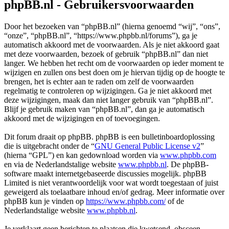
phpBB.nl - Gebruikersvoorwaarden
Door het bezoeken van “phpBB.nl” (hierna genoemd “wij”, “ons”,
“onze”, “phpBB.nl”, “https://www.phpbb.nl/forums”), ga je
automatisch akkoord met de voorwaarden. Als je niet akkoord gaat
met deze voorwaarden, bezoek of gebruik “phpBB.nl” dan niet
langer. We hebben het recht om de voorwaarden op ieder moment te
wijzigen en zullen ons best doen om je hiervan tijdig op de hoogte te
brengen, het is echter aan te raden om zelf de voorwaarden
regelmatig te controleren op wijzigingen. Ga je niet akkoord met
deze wijzigingen, maak dan niet langer gebruik van “phpBB.nl”.
Blijf je gebruik maken van “phpBB.nl”, dan ga je automatisch
akkoord met de wijzigingen en of toevoegingen.
Dit forum draait op phpBB. phpBB is een bulletinboardoplossing
die is uitgebracht onder de “
GNU General Public License v2
”
(hierna “GPL”) en kan gedownload worden via
www.phpbb.com
en via de Nederlandstalige website
www.phpbb.nl
. De phpBB-
software maakt internetgebaseerde discussies mogelijk. phpBB
Limited is niet verantwoordelijk voor wat wordt toegestaan of juist
geweigerd als toelaatbare inhoud en/of gedrag. Meer informatie over
phpBB kun je vinden op
https://www.phpbb.com/
of de
Nederlandstalige website
www.phpbb.nl
.
Je verklaart geen berichten te plaatsen die kwetsend, obsceen,