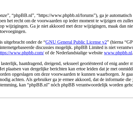
ze”, “phpBB.nl”, “https://www.phpbb.nl/forums”), ga je automatisch 
n het recht om de voorwaarden op ieder moment te wijzigen en zullen o
 op wijzigingen. Ga je niet akkoord met deze wijzigingen, maak dan ni
 toevoegingen.
s uitgebracht onder de “
GNU General Public License v2
” (hierna “G
ternetgebaseerde discussies mogelijk. phpBB Limited is niet verantwoo
ttps://www.phpbb.com/
of de Nederlandstalige website
www.phpbb.nl
 lasterlijk, haatdragend, dreigend, seksueel georiënteerd of enig ander 
et plaatsen van dergelijke berichten kan ertoe leiden dat je met onmid
n worden opgeslagen om deze voorwaarden te kunnen waarborgen. Je gaa
dit nodig achten. Als gebruiker ga je ermee akkoord, dat de informatie d
e toestemming, kan “phpBB.nl” nóch phpBB verantwoordelijk worden geh