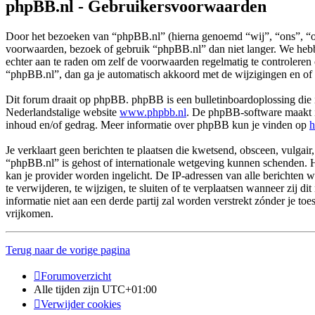
phpBB.nl - Gebruikersvoorwaarden
Door het bezoeken van “phpBB.nl” (hierna genoemd “wij”, “ons”, “on
voorwaarden, bezoek of gebruik “phpBB.nl” dan niet langer. We hebbe
echter aan te raden om zelf de voorwaarden regelmatig te controleren
“phpBB.nl”, dan ga je automatisch akkoord met de wijzigingen en of
Dit forum draait op phpBB. phpBB is een bulletinboardoplossing die i
Nederlandstalige website
www.phpbb.nl
. De phpBB-software maakt in
inhoud en/of gedrag. Meer informatie over phpBB kun je vinden op
h
Je verklaart geen berichten te plaatsen die kwetsend, obsceen, vulgair,
“phpBB.nl” is gehost of internationale wetgeving kunnen schenden. H
kan je provider worden ingelicht. De IP-adressen van alle berichte
te verwijderen, te wijzigen, te sluiten of te verplaatsen wanneer zij 
informatie niet aan een derde partij zal worden verstrekt zónder j
vrijkomen.
Terug naar de vorige pagina
Forumoverzicht
Alle tijden zijn
UTC+01:00
Verwijder cookies