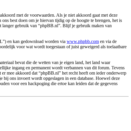
akkoord met de voorwaarden. Als je niet akkoord gaat met deze
ns best doen om je hiervan tijdig op de hoogte te brengen, het is
et langer gebruik van “phpBB.nl”. Blijf je gebruik maken van
PL”) en kan gedownload worden via
www.phpbb.com
en via de
rdelijk voor wat wordt toegestaan of juist geweigerd als toelaatbare
.
materiaal bevat die de wetten van je eigen land, het land waar
dellijke ingang en permanent wordt verbannen van dit forum. Tevens
t er mee akkoord dat “phpBB.nl” het recht heeft om ieder onderwerp
ie je bij ons invoert wordt opgeslagen in een database. Hoewel deze
ouden voor een hackpoging die ertoe kan leiden dat de gegevens