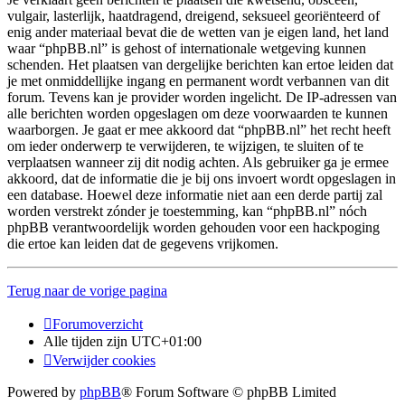
vulgair, lasterlijk, haatdragend, dreigend, seksueel georiënteerd of
enig ander materiaal bevat die de wetten van je eigen land, het land
waar “phpBB.nl” is gehost of internationale wetgeving kunnen
schenden. Het plaatsen van dergelijke berichten kan ertoe leiden dat
je met onmiddellijke ingang en permanent wordt verbannen van dit
forum. Tevens kan je provider worden ingelicht. De IP-adressen van
alle berichten worden opgeslagen om deze voorwaarden te kunnen
waarborgen. Je gaat er mee akkoord dat “phpBB.nl” het recht heeft
om ieder onderwerp te verwijderen, te wijzigen, te sluiten of te
verplaatsen wanneer zij dit nodig achten. Als gebruiker ga je ermee
akkoord, dat de informatie die je bij ons invoert wordt opgeslagen in
een database. Hoewel deze informatie niet aan een derde partij zal
worden verstrekt zónder je toestemming, kan “phpBB.nl” nóch
phpBB verantwoordelijk worden gehouden voor een hackpoging
die ertoe kan leiden dat de gegevens vrijkomen.
Terug naar de vorige pagina
Forumoverzicht
Alle tijden zijn
UTC+01:00
Verwijder cookies
Powered by
phpBB
® Forum Software © phpBB Limited