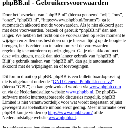
phpBB.nl - Gebruikersvoorwaarden
Door het bezoeken van “phpBB.nl” (hierna genoemd “wij”, “ons”,
“onze”, “phpBB.nl”, “https://www.phpbb.nl/forums”), ga je
automatisch akkoord met de voorwaarden. Als je niet akkoord gaat
met deze voorwaarden, bezoek of gebruik “phpBB.nl” dan niet
langer. We hebben het recht om de voorwaarden op ieder moment te
wijzigen en zullen ons best doen om je hiervan tijdig op de hoogte te
brengen, het is echter aan te raden om zelf de voorwaarden
regelmatig te controleren op wijzigingen. Ga je niet akkoord met
deze wijzigingen, maak dan niet langer gebruik van “phpBB.nl”.
Blijf je gebruik maken van “phpBB.nl”, dan ga je automatisch
akkoord met de wijzigingen en of toevoegingen.
Dit forum draait op phpBB. phpBB is een bulletinboardoplossing
die is uitgebracht onder de “
GNU General Public License v2
”
(hierna “GPL”) en kan gedownload worden via
www.phpbb.com
en via de Nederlandstalige website
www.phpbb.nl
. De phpBB-
software maakt internetgebaseerde discussies mogelijk. phpBB
Limited is niet verantwoordelijk voor wat wordt toegestaan of juist
geweigerd als toelaatbare inhoud en/of gedrag. Meer informatie over
phpBB kun je vinden op
https://www.phpbb.com/
of de
Nederlandstalige website
www.phpbb.nl
.
Je verklaart geen berichten te plaatsen die kwetsend, obsceen,