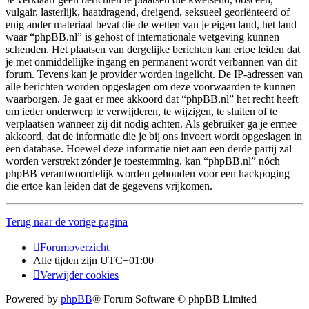
vulgair, lasterlijk, haatdragend, dreigend, seksueel georiënteerd of
enig ander materiaal bevat die de wetten van je eigen land, het land
waar “phpBB.nl” is gehost of internationale wetgeving kunnen
schenden. Het plaatsen van dergelijke berichten kan ertoe leiden dat
je met onmiddellijke ingang en permanent wordt verbannen van dit
forum. Tevens kan je provider worden ingelicht. De IP-adressen van
alle berichten worden opgeslagen om deze voorwaarden te kunnen
waarborgen. Je gaat er mee akkoord dat “phpBB.nl” het recht heeft
om ieder onderwerp te verwijderen, te wijzigen, te sluiten of te
verplaatsen wanneer zij dit nodig achten. Als gebruiker ga je ermee
akkoord, dat de informatie die je bij ons invoert wordt opgeslagen in
een database. Hoewel deze informatie niet aan een derde partij zal
worden verstrekt zónder je toestemming, kan “phpBB.nl” nóch
phpBB verantwoordelijk worden gehouden voor een hackpoging
die ertoe kan leiden dat de gegevens vrijkomen.
Terug naar de vorige pagina
Forumoverzicht
Alle tijden zijn
UTC+01:00
Verwijder cookies
Powered by
phpBB
® Forum Software © phpBB Limited