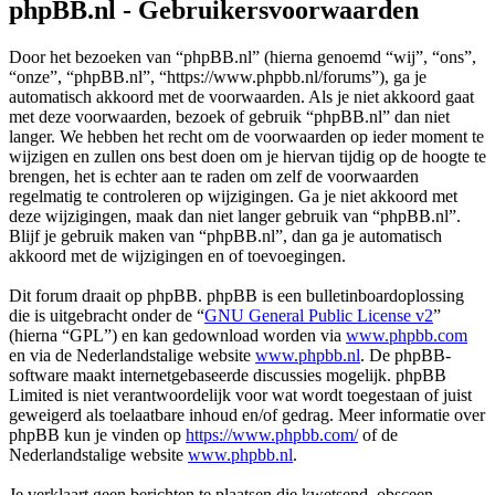
phpBB.nl - Gebruikersvoorwaarden
Door het bezoeken van “phpBB.nl” (hierna genoemd “wij”, “ons”,
“onze”, “phpBB.nl”, “https://www.phpbb.nl/forums”), ga je
automatisch akkoord met de voorwaarden. Als je niet akkoord gaat
met deze voorwaarden, bezoek of gebruik “phpBB.nl” dan niet
langer. We hebben het recht om de voorwaarden op ieder moment te
wijzigen en zullen ons best doen om je hiervan tijdig op de hoogte te
brengen, het is echter aan te raden om zelf de voorwaarden
regelmatig te controleren op wijzigingen. Ga je niet akkoord met
deze wijzigingen, maak dan niet langer gebruik van “phpBB.nl”.
Blijf je gebruik maken van “phpBB.nl”, dan ga je automatisch
akkoord met de wijzigingen en of toevoegingen.
Dit forum draait op phpBB. phpBB is een bulletinboardoplossing
die is uitgebracht onder de “
GNU General Public License v2
”
(hierna “GPL”) en kan gedownload worden via
www.phpbb.com
en via de Nederlandstalige website
www.phpbb.nl
. De phpBB-
software maakt internetgebaseerde discussies mogelijk. phpBB
Limited is niet verantwoordelijk voor wat wordt toegestaan of juist
geweigerd als toelaatbare inhoud en/of gedrag. Meer informatie over
phpBB kun je vinden op
https://www.phpbb.com/
of de
Nederlandstalige website
www.phpbb.nl
.
Je verklaart geen berichten te plaatsen die kwetsend, obsceen,