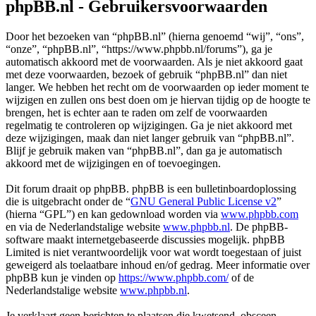
phpBB.nl - Gebruikersvoorwaarden
Door het bezoeken van “phpBB.nl” (hierna genoemd “wij”, “ons”,
“onze”, “phpBB.nl”, “https://www.phpbb.nl/forums”), ga je
automatisch akkoord met de voorwaarden. Als je niet akkoord gaat
met deze voorwaarden, bezoek of gebruik “phpBB.nl” dan niet
langer. We hebben het recht om de voorwaarden op ieder moment te
wijzigen en zullen ons best doen om je hiervan tijdig op de hoogte te
brengen, het is echter aan te raden om zelf de voorwaarden
regelmatig te controleren op wijzigingen. Ga je niet akkoord met
deze wijzigingen, maak dan niet langer gebruik van “phpBB.nl”.
Blijf je gebruik maken van “phpBB.nl”, dan ga je automatisch
akkoord met de wijzigingen en of toevoegingen.
Dit forum draait op phpBB. phpBB is een bulletinboardoplossing
die is uitgebracht onder de “
GNU General Public License v2
”
(hierna “GPL”) en kan gedownload worden via
www.phpbb.com
en via de Nederlandstalige website
www.phpbb.nl
. De phpBB-
software maakt internetgebaseerde discussies mogelijk. phpBB
Limited is niet verantwoordelijk voor wat wordt toegestaan of juist
geweigerd als toelaatbare inhoud en/of gedrag. Meer informatie over
phpBB kun je vinden op
https://www.phpbb.com/
of de
Nederlandstalige website
www.phpbb.nl
.
Je verklaart geen berichten te plaatsen die kwetsend, obsceen,