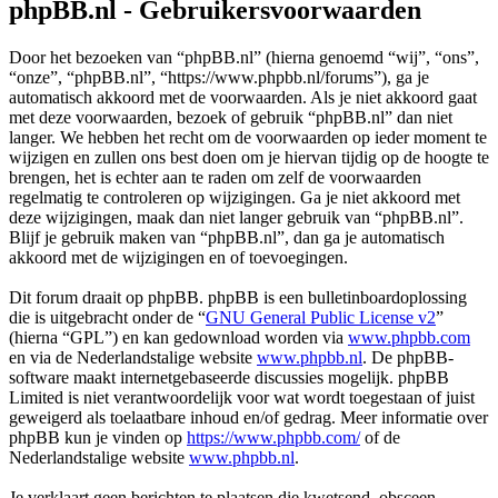
phpBB.nl - Gebruikersvoorwaarden
Door het bezoeken van “phpBB.nl” (hierna genoemd “wij”, “ons”,
“onze”, “phpBB.nl”, “https://www.phpbb.nl/forums”), ga je
automatisch akkoord met de voorwaarden. Als je niet akkoord gaat
met deze voorwaarden, bezoek of gebruik “phpBB.nl” dan niet
langer. We hebben het recht om de voorwaarden op ieder moment te
wijzigen en zullen ons best doen om je hiervan tijdig op de hoogte te
brengen, het is echter aan te raden om zelf de voorwaarden
regelmatig te controleren op wijzigingen. Ga je niet akkoord met
deze wijzigingen, maak dan niet langer gebruik van “phpBB.nl”.
Blijf je gebruik maken van “phpBB.nl”, dan ga je automatisch
akkoord met de wijzigingen en of toevoegingen.
Dit forum draait op phpBB. phpBB is een bulletinboardoplossing
die is uitgebracht onder de “
GNU General Public License v2
”
(hierna “GPL”) en kan gedownload worden via
www.phpbb.com
en via de Nederlandstalige website
www.phpbb.nl
. De phpBB-
software maakt internetgebaseerde discussies mogelijk. phpBB
Limited is niet verantwoordelijk voor wat wordt toegestaan of juist
geweigerd als toelaatbare inhoud en/of gedrag. Meer informatie over
phpBB kun je vinden op
https://www.phpbb.com/
of de
Nederlandstalige website
www.phpbb.nl
.
Je verklaart geen berichten te plaatsen die kwetsend, obsceen,