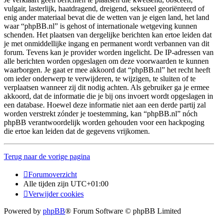
vulgair, lasterlijk, haatdragend, dreigend, seksueel georiënteerd of
enig ander materiaal bevat die de wetten van je eigen land, het land
waar “phpBB.nl” is gehost of internationale wetgeving kunnen
schenden. Het plaatsen van dergelijke berichten kan ertoe leiden dat
je met onmiddellijke ingang en permanent wordt verbannen van dit
forum. Tevens kan je provider worden ingelicht. De IP-adressen van
alle berichten worden opgeslagen om deze voorwaarden te kunnen
waarborgen. Je gaat er mee akkoord dat “phpBB.nl” het recht heeft
om ieder onderwerp te verwijderen, te wijzigen, te sluiten of te
verplaatsen wanneer zij dit nodig achten. Als gebruiker ga je ermee
akkoord, dat de informatie die je bij ons invoert wordt opgeslagen in
een database. Hoewel deze informatie niet aan een derde partij zal
worden verstrekt zónder je toestemming, kan “phpBB.nl” nóch
phpBB verantwoordelijk worden gehouden voor een hackpoging
die ertoe kan leiden dat de gegevens vrijkomen.
Terug naar de vorige pagina
Forumoverzicht
Alle tijden zijn
UTC+01:00
Verwijder cookies
Powered by
phpBB
® Forum Software © phpBB Limited