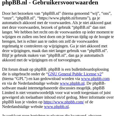
phpBB.nl - Gebruikersvoorwaarden
Door het bezoeken van “phpBB.nl” (hierna genoemd “wij”, “ons”,
“onze”, “phpBB.nl”, “https://www.phpbb.nl/forums”), ga je
automatisch akkoord met de voorwaarden. Als je niet akkoord gaat
met deze voorwaarden, bezoek of gebruik “phpBB.nl” dan niet
langer. We hebben het recht om de voorwaarden op ieder moment te
wijzigen en zullen ons best doen om je hiervan tijdig op de hoogte te
brengen, het is echter aan te raden om zelf de voorwaarden
regelmatig te controleren op wijzigingen. Ga je niet akkoord met
deze wijzigingen, maak dan niet langer gebruik van “phpBB.nl”.
Blijf je gebruik maken van “phpBB.nl”, dan ga je automatisch
akkoord met de wijzigingen en of toevoegingen.
Dit forum draait op phpBB. phpBB is een bulletinboardoplossing
die is uitgebracht onder de “
GNU General Public License v2
”
(hierna “GPL”) en kan gedownload worden via
www.phpbb.com
en via de Nederlandstalige website
www.phpbb.nl
. De phpBB-
software maakt internetgebaseerde discussies mogelijk. phpBB
Limited is niet verantwoordelijk voor wat wordt toegestaan of juist
geweigerd als toelaatbare inhoud en/of gedrag. Meer informatie over
phpBB kun je vinden op
https://www.phpbb.com/
of de
Nederlandstalige website
www.phpbb.nl
.
Je verklaart geen berichten te plaatsen die kwetsend, obsceen,