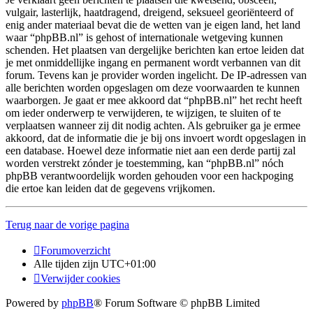
vulgair, lasterlijk, haatdragend, dreigend, seksueel georiënteerd of
enig ander materiaal bevat die de wetten van je eigen land, het land
waar “phpBB.nl” is gehost of internationale wetgeving kunnen
schenden. Het plaatsen van dergelijke berichten kan ertoe leiden dat
je met onmiddellijke ingang en permanent wordt verbannen van dit
forum. Tevens kan je provider worden ingelicht. De IP-adressen van
alle berichten worden opgeslagen om deze voorwaarden te kunnen
waarborgen. Je gaat er mee akkoord dat “phpBB.nl” het recht heeft
om ieder onderwerp te verwijderen, te wijzigen, te sluiten of te
verplaatsen wanneer zij dit nodig achten. Als gebruiker ga je ermee
akkoord, dat de informatie die je bij ons invoert wordt opgeslagen in
een database. Hoewel deze informatie niet aan een derde partij zal
worden verstrekt zónder je toestemming, kan “phpBB.nl” nóch
phpBB verantwoordelijk worden gehouden voor een hackpoging
die ertoe kan leiden dat de gegevens vrijkomen.
Terug naar de vorige pagina
Forumoverzicht
Alle tijden zijn
UTC+01:00
Verwijder cookies
Powered by
phpBB
® Forum Software © phpBB Limited