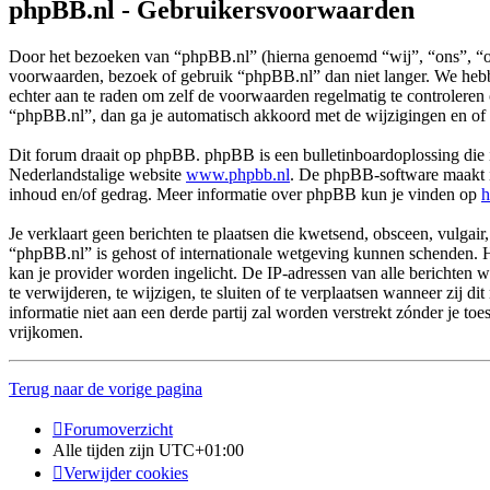
phpBB.nl - Gebruikersvoorwaarden
Door het bezoeken van “phpBB.nl” (hierna genoemd “wij”, “ons”, “on
voorwaarden, bezoek of gebruik “phpBB.nl” dan niet langer. We hebbe
echter aan te raden om zelf de voorwaarden regelmatig te controleren
“phpBB.nl”, dan ga je automatisch akkoord met de wijzigingen en of
Dit forum draait op phpBB. phpBB is een bulletinboardoplossing die i
Nederlandstalige website
www.phpbb.nl
. De phpBB-software maakt in
inhoud en/of gedrag. Meer informatie over phpBB kun je vinden op
h
Je verklaart geen berichten te plaatsen die kwetsend, obsceen, vulgair,
“phpBB.nl” is gehost of internationale wetgeving kunnen schenden. H
kan je provider worden ingelicht. De IP-adressen van alle berichte
te verwijderen, te wijzigen, te sluiten of te verplaatsen wanneer zij 
informatie niet aan een derde partij zal worden verstrekt zónder j
vrijkomen.
Terug naar de vorige pagina
Forumoverzicht
Alle tijden zijn
UTC+01:00
Verwijder cookies