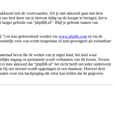
akkoord met de voorwaarden. Als je niet akkoord gaat met deze
ns best doen om je hiervan tijdig op de hoogte te brengen, het is
et langer gebruik van “phpBB.nl”. Blijf je gebruik maken van
PL”) en kan gedownload worden via
www.phpbb.com
en via de
rdelijk voor wat wordt toegestaan of juist geweigerd als toelaatbare
.
materiaal bevat die de wetten van je eigen land, het land waar
dellijke ingang en permanent wordt verbannen van dit forum. Tevens
t er mee akkoord dat “phpBB.nl” het recht heeft om ieder onderwerp
ie je bij ons invoert wordt opgeslagen in een database. Hoewel deze
ouden voor een hackpoging die ertoe kan leiden dat de gegevens