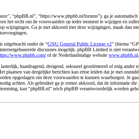
ze”, “phpBB.nl”, “https://www.phpbb.nl/forums”), ga je automatisch 
n het recht om de voorwaarden op ieder moment te wijzigen en zullen o
 op wijzigingen. Ga je niet akkoord met deze wijzigingen, maak dan ni
 toevoegingen.
s uitgebracht onder de “
GNU General Public License v2
” (hierna “G
ternetgebaseerde discussies mogelijk. phpBB Limited is niet verantwoo
ttps://www.phpbb.com/
of de Nederlandstalige website
www.phpbb.nl
 lasterlijk, haatdragend, dreigend, seksueel georiënteerd of enig ander 
et plaatsen van dergelijke berichten kan ertoe leiden dat je met onmid
n worden opgeslagen om deze voorwaarden te kunnen waarborgen. Je gaa
dit nodig achten. Als gebruiker ga je ermee akkoord, dat de informatie d
e toestemming, kan “phpBB.nl” nóch phpBB verantwoordelijk worden geh