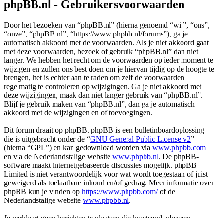
phpBB.nl - Gebruikersvoorwaarden
Door het bezoeken van “phpBB.nl” (hierna genoemd “wij”, “ons”,
“onze”, “phpBB.nl”, “https://www.phpbb.nl/forums”), ga je
automatisch akkoord met de voorwaarden. Als je niet akkoord gaat
met deze voorwaarden, bezoek of gebruik “phpBB.nl” dan niet
langer. We hebben het recht om de voorwaarden op ieder moment te
wijzigen en zullen ons best doen om je hiervan tijdig op de hoogte te
brengen, het is echter aan te raden om zelf de voorwaarden
regelmatig te controleren op wijzigingen. Ga je niet akkoord met
deze wijzigingen, maak dan niet langer gebruik van “phpBB.nl”.
Blijf je gebruik maken van “phpBB.nl”, dan ga je automatisch
akkoord met de wijzigingen en of toevoegingen.
Dit forum draait op phpBB. phpBB is een bulletinboardoplossing
die is uitgebracht onder de “
GNU General Public License v2
”
(hierna “GPL”) en kan gedownload worden via
www.phpbb.com
en via de Nederlandstalige website
www.phpbb.nl
. De phpBB-
software maakt internetgebaseerde discussies mogelijk. phpBB
Limited is niet verantwoordelijk voor wat wordt toegestaan of juist
geweigerd als toelaatbare inhoud en/of gedrag. Meer informatie over
phpBB kun je vinden op
https://www.phpbb.com/
of de
Nederlandstalige website
www.phpbb.nl
.
Je verklaart geen berichten te plaatsen die kwetsend, obsceen,