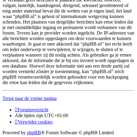
vulgair, lasterlijk, haatdragend, dreigend, seksueel georiënteerd of
enig ander materiaal bevat die de wetten van je eigen land, het land
waar “phpBB.nl” is gehost of internationale wetgeving kunnen
schenden. Het plaatsen van dergelijke berichten kan ertoe leiden dat
je met onmiddellijke ingang en permanent wordt verbannen van dit
forum. Tevens kan je provider worden ingelicht. De IP-adressen van
alle berichten worden opgeslagen om deze voorwaarden te kunnen
waarborgen. Je gaat er mee akkoord dat “phpBB.nl” het recht heeft
om ieder onderwerp te verwijderen, te wijzigen, te sluiten of te
verplaatsen wanneer zij dit nodig achten. Als gebruiker ga je ermee
akkoord, dat de informatie die je bij ons invoert wordt opgeslagen in
een database. Hoewel deze informatie niet aan een derde partij zal
worden verstrekt zónder je toestemming, kan “phpBB.nl” nóch
phpBB verantwoordelijk worden gehouden voor een hackpoging
die ertoe kan leiden dat de gegevens vrijkomen.
Terug naar de vorige pagina
Forumoverzicht
Alle tijden zijn
UTC+01:00
Verwijder cookies
Powered by
phpBB
® Forum Software © phpBB Limited