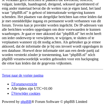
vulgair, lasterlijk, haatdragend, dreigend, seksueel georiënteerd of
enig ander materiaal bevat die de wetten van je eigen land, het land
waar “phpBB.nl” is gehost of internationale wetgeving kunnen
schenden. Het plaatsen van dergelijke berichten kan ertoe leiden dat
je met onmiddellijke ingang en permanent wordt verbannen van dit
forum. Tevens kan je provider worden ingelicht. De IP-adressen van
alle berichten worden opgeslagen om deze voorwaarden te kunnen
waarborgen. Je gaat er mee akkoord dat “phpBB.nl” het recht heeft
om ieder onderwerp te verwijderen, te wijzigen, te sluiten of te
verplaatsen wanneer zij dit nodig achten. Als gebruiker ga je ermee
akkoord, dat de informatie die je bij ons invoert wordt opgeslagen in
een database. Hoewel deze informatie niet aan een derde partij zal
worden verstrekt zónder je toestemming, kan “phpBB.nl” nóch
phpBB verantwoordelijk worden gehouden voor een hackpoging
die ertoe kan leiden dat de gegevens vrijkomen.
Terug naar de vorige pagina
Forumoverzicht
Alle tijden zijn
UTC+01:00
Verwijder cookies
Powered by
phpBB
® Forum Software © phpBB Limited