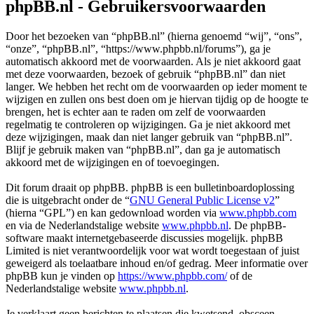
phpBB.nl - Gebruikersvoorwaarden
Door het bezoeken van “phpBB.nl” (hierna genoemd “wij”, “ons”,
“onze”, “phpBB.nl”, “https://www.phpbb.nl/forums”), ga je
automatisch akkoord met de voorwaarden. Als je niet akkoord gaat
met deze voorwaarden, bezoek of gebruik “phpBB.nl” dan niet
langer. We hebben het recht om de voorwaarden op ieder moment te
wijzigen en zullen ons best doen om je hiervan tijdig op de hoogte te
brengen, het is echter aan te raden om zelf de voorwaarden
regelmatig te controleren op wijzigingen. Ga je niet akkoord met
deze wijzigingen, maak dan niet langer gebruik van “phpBB.nl”.
Blijf je gebruik maken van “phpBB.nl”, dan ga je automatisch
akkoord met de wijzigingen en of toevoegingen.
Dit forum draait op phpBB. phpBB is een bulletinboardoplossing
die is uitgebracht onder de “
GNU General Public License v2
”
(hierna “GPL”) en kan gedownload worden via
www.phpbb.com
en via de Nederlandstalige website
www.phpbb.nl
. De phpBB-
software maakt internetgebaseerde discussies mogelijk. phpBB
Limited is niet verantwoordelijk voor wat wordt toegestaan of juist
geweigerd als toelaatbare inhoud en/of gedrag. Meer informatie over
phpBB kun je vinden op
https://www.phpbb.com/
of de
Nederlandstalige website
www.phpbb.nl
.
Je verklaart geen berichten te plaatsen die kwetsend, obsceen,