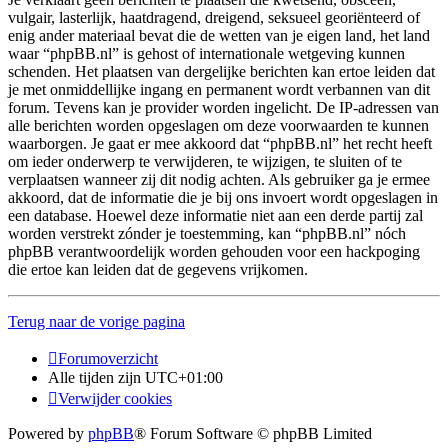
vulgair, lasterlijk, haatdragend, dreigend, seksueel georiënteerd of
enig ander materiaal bevat die de wetten van je eigen land, het land
waar “phpBB.nl” is gehost of internationale wetgeving kunnen
schenden. Het plaatsen van dergelijke berichten kan ertoe leiden dat
je met onmiddellijke ingang en permanent wordt verbannen van dit
forum. Tevens kan je provider worden ingelicht. De IP-adressen van
alle berichten worden opgeslagen om deze voorwaarden te kunnen
waarborgen. Je gaat er mee akkoord dat “phpBB.nl” het recht heeft
om ieder onderwerp te verwijderen, te wijzigen, te sluiten of te
verplaatsen wanneer zij dit nodig achten. Als gebruiker ga je ermee
akkoord, dat de informatie die je bij ons invoert wordt opgeslagen in
een database. Hoewel deze informatie niet aan een derde partij zal
worden verstrekt zónder je toestemming, kan “phpBB.nl” nóch
phpBB verantwoordelijk worden gehouden voor een hackpoging
die ertoe kan leiden dat de gegevens vrijkomen.
Terug naar de vorige pagina
Forumoverzicht
Alle tijden zijn
UTC+01:00
Verwijder cookies
Powered by
phpBB
® Forum Software © phpBB Limited