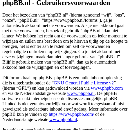
phpBB.nl - Gebruikersvoorwaarden
Door het bezoeken van “phpBB.nl” (hierna genoemd “wij”, “ons”,
“onze”, “phpBB.nl”, “https://www.phpbb.nl/forums”), ga je
automatisch akkoord met de voorwaarden. Als je niet akkoord gaat
met deze voorwaarden, bezoek of gebruik “phpBB.nl” dan niet
langer. We hebben het recht om de voorwaarden op ieder moment te
wijzigen en zullen ons best doen om je hiervan tijdig op de hoogte te
brengen, het is echter aan te raden om zelf de voorwaarden
regelmatig te controleren op wijzigingen. Ga je niet akkoord met
deze wijzigingen, maak dan niet langer gebruik van “phpBB.nl”.
Blijf je gebruik maken van “phpBB.nl”, dan ga je automatisch
akkoord met de wijzigingen en of toevoegingen.
Dit forum draait op phpBB. phpBB is een bulletinboardoplossing
die is uitgebracht onder de “
GNU General Public License v2
”
(hierna “GPL”) en kan gedownload worden via
www.phpbb.com
en via de Nederlandstalige website
www.phpbb.nl
. De phpBB-
software maakt internetgebaseerde discussies mogelijk. phpBB
Limited is niet verantwoordelijk voor wat wordt toegestaan of juist
geweigerd als toelaatbare inhoud en/of gedrag. Meer informatie over
phpBB kun je vinden op
https://www.phpbb.com/
of de
Nederlandstalige website
www.phpbb.nl
.
Je verklaart geen berichten te plaatsen die kwetsend, obsceen,