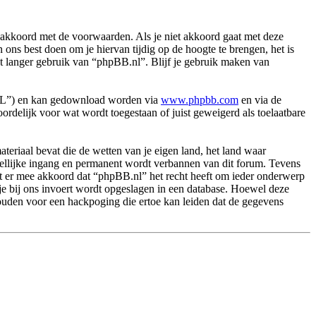
akkoord met de voorwaarden. Als je niet akkoord gaat met deze
ns best doen om je hiervan tijdig op de hoogte te brengen, het is
et langer gebruik van “phpBB.nl”. Blijf je gebruik maken van
PL”) en kan gedownload worden via
www.phpbb.com
en via de
rdelijk voor wat wordt toegestaan of juist geweigerd als toelaatbare
.
materiaal bevat die de wetten van je eigen land, het land waar
dellijke ingang en permanent wordt verbannen van dit forum. Tevens
t er mee akkoord dat “phpBB.nl” het recht heeft om ieder onderwerp
ie je bij ons invoert wordt opgeslagen in een database. Hoewel deze
ouden voor een hackpoging die ertoe kan leiden dat de gegevens