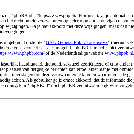
ze”, “phpBB.nl”, “https://www.phpbb.nl/forums”), ga je automatisch 
n het recht om de voorwaarden op ieder moment te wijzigen en zullen o
 op wijzigingen. Ga je niet akkoord met deze wijzigingen, maak dan ni
 toevoegingen.
s uitgebracht onder de “
GNU General Public License v2
” (hierna “G
ternetgebaseerde discussies mogelijk. phpBB Limited is niet verantwoo
ttps://www.phpbb.com/
of de Nederlandstalige website
www.phpbb.nl
 lasterlijk, haatdragend, dreigend, seksueel georiënteerd of enig ander 
et plaatsen van dergelijke berichten kan ertoe leiden dat je met onmid
n worden opgeslagen om deze voorwaarden te kunnen waarborgen. Je gaa
dit nodig achten. Als gebruiker ga je ermee akkoord, dat de informatie d
e toestemming, kan “phpBB.nl” nóch phpBB verantwoordelijk worden geh