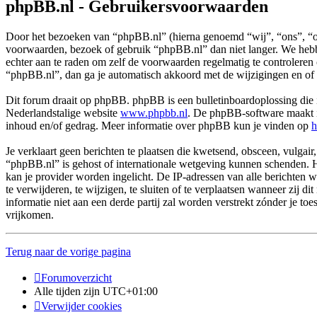
phpBB.nl - Gebruikersvoorwaarden
Door het bezoeken van “phpBB.nl” (hierna genoemd “wij”, “ons”, “on
voorwaarden, bezoek of gebruik “phpBB.nl” dan niet langer. We hebbe
echter aan te raden om zelf de voorwaarden regelmatig te controleren
“phpBB.nl”, dan ga je automatisch akkoord met de wijzigingen en of
Dit forum draait op phpBB. phpBB is een bulletinboardoplossing die i
Nederlandstalige website
www.phpbb.nl
. De phpBB-software maakt in
inhoud en/of gedrag. Meer informatie over phpBB kun je vinden op
h
Je verklaart geen berichten te plaatsen die kwetsend, obsceen, vulgair,
“phpBB.nl” is gehost of internationale wetgeving kunnen schenden. H
kan je provider worden ingelicht. De IP-adressen van alle berichte
te verwijderen, te wijzigen, te sluiten of te verplaatsen wanneer zij 
informatie niet aan een derde partij zal worden verstrekt zónder j
vrijkomen.
Terug naar de vorige pagina
Forumoverzicht
Alle tijden zijn
UTC+01:00
Verwijder cookies