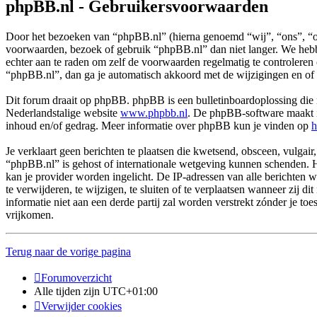
phpBB.nl - Gebruikersvoorwaarden
Door het bezoeken van “phpBB.nl” (hierna genoemd “wij”, “ons”, “on
voorwaarden, bezoek of gebruik “phpBB.nl” dan niet langer. We hebbe
echter aan te raden om zelf de voorwaarden regelmatig te controleren
“phpBB.nl”, dan ga je automatisch akkoord met de wijzigingen en of
Dit forum draait op phpBB. phpBB is een bulletinboardoplossing die i
Nederlandstalige website
www.phpbb.nl
. De phpBB-software maakt in
inhoud en/of gedrag. Meer informatie over phpBB kun je vinden op
h
Je verklaart geen berichten te plaatsen die kwetsend, obsceen, vulgair,
“phpBB.nl” is gehost of internationale wetgeving kunnen schenden. H
kan je provider worden ingelicht. De IP-adressen van alle berichte
te verwijderen, te wijzigen, te sluiten of te verplaatsen wanneer zij 
informatie niet aan een derde partij zal worden verstrekt zónder j
vrijkomen.
Terug naar de vorige pagina
Forumoverzicht
Alle tijden zijn
UTC+01:00
Verwijder cookies