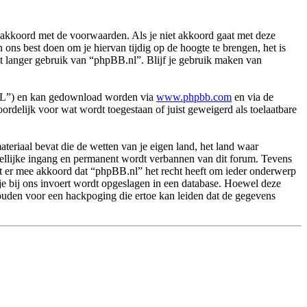
akkoord met de voorwaarden. Als je niet akkoord gaat met deze
ns best doen om je hiervan tijdig op de hoogte te brengen, het is
et langer gebruik van “phpBB.nl”. Blijf je gebruik maken van
PL”) en kan gedownload worden via
www.phpbb.com
en via de
rdelijk voor wat wordt toegestaan of juist geweigerd als toelaatbare
.
materiaal bevat die de wetten van je eigen land, het land waar
dellijke ingang en permanent wordt verbannen van dit forum. Tevens
t er mee akkoord dat “phpBB.nl” het recht heeft om ieder onderwerp
ie je bij ons invoert wordt opgeslagen in een database. Hoewel deze
ouden voor een hackpoging die ertoe kan leiden dat de gegevens