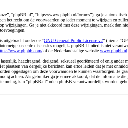
ze”, “phpBB.nl”, “https://www.phpbb.nl/forums”), ga je automatisch 
n het recht om de voorwaarden op ieder moment te wijzigen en zullen o
 op wijzigingen. Ga je niet akkoord met deze wijzigingen, maak dan ni
 toevoegingen.
s uitgebracht onder de “
GNU General Public License v2
” (hierna “G
ternetgebaseerde discussies mogelijk. phpBB Limited is niet verantwoo
ttps://www.phpbb.com/
of de Nederlandstalige website
www.phpbb.nl
 lasterlijk, haatdragend, dreigend, seksueel georiënteerd of enig ander 
et plaatsen van dergelijke berichten kan ertoe leiden dat je met onmid
n worden opgeslagen om deze voorwaarden te kunnen waarborgen. Je gaa
dit nodig achten. Als gebruiker ga je ermee akkoord, dat de informatie d
e toestemming, kan “phpBB.nl” nóch phpBB verantwoordelijk worden geh