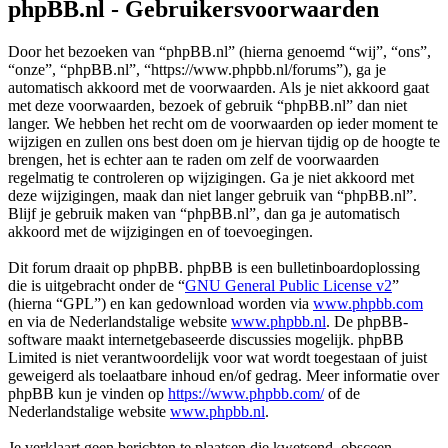
phpBB.nl - Gebruikersvoorwaarden
Door het bezoeken van “phpBB.nl” (hierna genoemd “wij”, “ons”,
“onze”, “phpBB.nl”, “https://www.phpbb.nl/forums”), ga je
automatisch akkoord met de voorwaarden. Als je niet akkoord gaat
met deze voorwaarden, bezoek of gebruik “phpBB.nl” dan niet
langer. We hebben het recht om de voorwaarden op ieder moment te
wijzigen en zullen ons best doen om je hiervan tijdig op de hoogte te
brengen, het is echter aan te raden om zelf de voorwaarden
regelmatig te controleren op wijzigingen. Ga je niet akkoord met
deze wijzigingen, maak dan niet langer gebruik van “phpBB.nl”.
Blijf je gebruik maken van “phpBB.nl”, dan ga je automatisch
akkoord met de wijzigingen en of toevoegingen.
Dit forum draait op phpBB. phpBB is een bulletinboardoplossing
die is uitgebracht onder de “
GNU General Public License v2
”
(hierna “GPL”) en kan gedownload worden via
www.phpbb.com
en via de Nederlandstalige website
www.phpbb.nl
. De phpBB-
software maakt internetgebaseerde discussies mogelijk. phpBB
Limited is niet verantwoordelijk voor wat wordt toegestaan of juist
geweigerd als toelaatbare inhoud en/of gedrag. Meer informatie over
phpBB kun je vinden op
https://www.phpbb.com/
of de
Nederlandstalige website
www.phpbb.nl
.
Je verklaart geen berichten te plaatsen die kwetsend, obsceen,