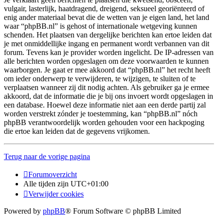
vulgair, lasterlijk, haatdragend, dreigend, seksueel georiënteerd of
enig ander materiaal bevat die de wetten van je eigen land, het land
waar “phpBB.nl” is gehost of internationale wetgeving kunnen
schenden. Het plaatsen van dergelijke berichten kan ertoe leiden dat
je met onmiddellijke ingang en permanent wordt verbannen van dit
forum. Tevens kan je provider worden ingelicht. De IP-adressen van
alle berichten worden opgeslagen om deze voorwaarden te kunnen
waarborgen. Je gaat er mee akkoord dat “phpBB.nl” het recht heeft
om ieder onderwerp te verwijderen, te wijzigen, te sluiten of te
verplaatsen wanneer zij dit nodig achten. Als gebruiker ga je ermee
akkoord, dat de informatie die je bij ons invoert wordt opgeslagen in
een database. Hoewel deze informatie niet aan een derde partij zal
worden verstrekt zónder je toestemming, kan “phpBB.nl” nóch
phpBB verantwoordelijk worden gehouden voor een hackpoging
die ertoe kan leiden dat de gegevens vrijkomen.
Terug naar de vorige pagina
Forumoverzicht
Alle tijden zijn
UTC+01:00
Verwijder cookies
Powered by
phpBB
® Forum Software © phpBB Limited