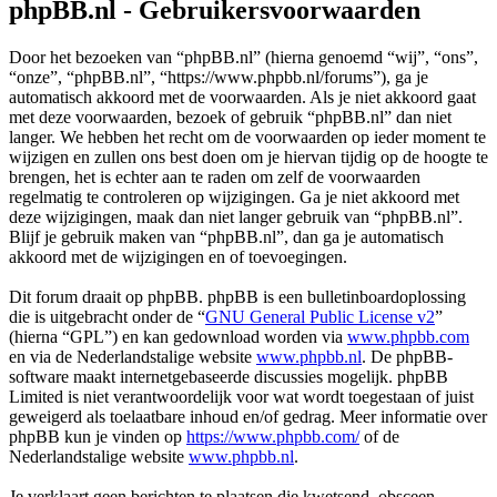
phpBB.nl - Gebruikersvoorwaarden
Door het bezoeken van “phpBB.nl” (hierna genoemd “wij”, “ons”,
“onze”, “phpBB.nl”, “https://www.phpbb.nl/forums”), ga je
automatisch akkoord met de voorwaarden. Als je niet akkoord gaat
met deze voorwaarden, bezoek of gebruik “phpBB.nl” dan niet
langer. We hebben het recht om de voorwaarden op ieder moment te
wijzigen en zullen ons best doen om je hiervan tijdig op de hoogte te
brengen, het is echter aan te raden om zelf de voorwaarden
regelmatig te controleren op wijzigingen. Ga je niet akkoord met
deze wijzigingen, maak dan niet langer gebruik van “phpBB.nl”.
Blijf je gebruik maken van “phpBB.nl”, dan ga je automatisch
akkoord met de wijzigingen en of toevoegingen.
Dit forum draait op phpBB. phpBB is een bulletinboardoplossing
die is uitgebracht onder de “
GNU General Public License v2
”
(hierna “GPL”) en kan gedownload worden via
www.phpbb.com
en via de Nederlandstalige website
www.phpbb.nl
. De phpBB-
software maakt internetgebaseerde discussies mogelijk. phpBB
Limited is niet verantwoordelijk voor wat wordt toegestaan of juist
geweigerd als toelaatbare inhoud en/of gedrag. Meer informatie over
phpBB kun je vinden op
https://www.phpbb.com/
of de
Nederlandstalige website
www.phpbb.nl
.
Je verklaart geen berichten te plaatsen die kwetsend, obsceen,