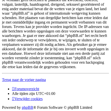
vulgair, lasterlijk, haatdragend, dreigend, seksueel georiënteerd of
enig ander materiaal bevat die de wetten van je eigen land, het land
waar “phpBB.nl” is gehost of internationale wetgeving kunnen
schenden. Het plaatsen van dergelijke berichten kan ertoe leiden dat
je met onmiddellijke ingang en permanent wordt verbannen van dit
forum. Tevens kan je provider worden ingelicht. De IP-adressen van
alle berichten worden opgeslagen om deze voorwaarden te kunnen
waarborgen. Je gaat er mee akkoord dat “phpBB.nl” het recht heeft
om ieder onderwerp te verwijderen, te wijzigen, te sluiten of te
verplaatsen wanneer zij dit nodig achten. Als gebruiker ga je ermee
akkoord, dat de informatie die je bij ons invoert wordt opgeslagen in
een database. Hoewel deze informatie niet aan een derde partij zal
worden verstrekt zónder je toestemming, kan “phpBB.nl” nóch
phpBB verantwoordelijk worden gehouden voor een hackpoging
die ertoe kan leiden dat de gegevens vrijkomen.
Terug naar de vorige pagina
Forumoverzicht
Alle tijden zijn
UTC+01:00
Verwijder cookies
Powered by
phpBB
® Forum Software © phpBB Limited