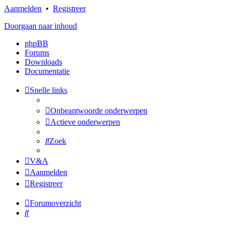
Aanmelden
•
Registreer
Doorgaan naar inhoud
phpBB
Forums
Downloads
Documentatie
Snelle links
Onbeantwoorde onderwerpen
Actieve onderwerpen
Zoek
V&A
Aanmelden
Registreer
Forumoverzicht
Zoek