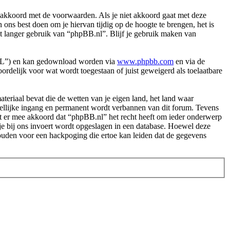
akkoord met de voorwaarden. Als je niet akkoord gaat met deze
ns best doen om je hiervan tijdig op de hoogte te brengen, het is
et langer gebruik van “phpBB.nl”. Blijf je gebruik maken van
PL”) en kan gedownload worden via
www.phpbb.com
en via de
rdelijk voor wat wordt toegestaan of juist geweigerd als toelaatbare
.
materiaal bevat die de wetten van je eigen land, het land waar
dellijke ingang en permanent wordt verbannen van dit forum. Tevens
t er mee akkoord dat “phpBB.nl” het recht heeft om ieder onderwerp
ie je bij ons invoert wordt opgeslagen in een database. Hoewel deze
ouden voor een hackpoging die ertoe kan leiden dat de gegevens