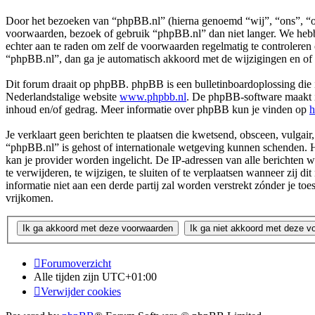
Door het bezoeken van “phpBB.nl” (hierna genoemd “wij”, “ons”, “on
voorwaarden, bezoek of gebruik “phpBB.nl” dan niet langer. We hebbe
echter aan te raden om zelf de voorwaarden regelmatig te controleren
“phpBB.nl”, dan ga je automatisch akkoord met de wijzigingen en of
Dit forum draait op phpBB. phpBB is een bulletinboardoplossing die i
Nederlandstalige website
www.phpbb.nl
. De phpBB-software maakt in
inhoud en/of gedrag. Meer informatie over phpBB kun je vinden op
h
Je verklaart geen berichten te plaatsen die kwetsend, obsceen, vulgair,
“phpBB.nl” is gehost of internationale wetgeving kunnen schenden. H
kan je provider worden ingelicht. De IP-adressen van alle berichte
te verwijderen, te wijzigen, te sluiten of te verplaatsen wanneer zij 
informatie niet aan een derde partij zal worden verstrekt zónder j
vrijkomen.
Forumoverzicht
Alle tijden zijn
UTC+01:00
Verwijder cookies