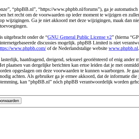
ze”, “phpBB.nl”, “https://www.phpbb.nl/forums”), ga je automatisch 
n het recht om de voorwaarden op ieder moment te wijzigen en zullen o
 op wijzigingen. Ga je niet akkoord met deze wijzigingen, maak dan ni
 toevoegingen.
s uitgebracht onder de “
GNU General Public License v2
” (hierna “G
ternetgebaseerde discussies mogelijk. phpBB Limited is niet verantwoo
ttps://www.phpbb.com/
of de Nederlandstalige website
www.phpbb.nl
 lasterlijk, haatdragend, dreigend, seksueel georiënteerd of enig ander 
et plaatsen van dergelijke berichten kan ertoe leiden dat je met onmid
n worden opgeslagen om deze voorwaarden te kunnen waarborgen. Je gaa
dit nodig achten. Als gebruiker ga je ermee akkoord, dat de informatie d
e toestemming, kan “phpBB.nl” nóch phpBB verantwoordelijk worden geh