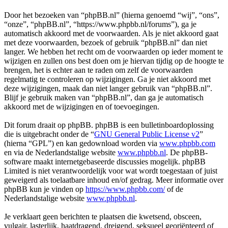
Door het bezoeken van “phpBB.nl” (hierna genoemd “wij”, “ons”,
“onze”, “phpBB.nl”, “https://www.phpbb.nl/forums”), ga je
automatisch akkoord met de voorwaarden. Als je niet akkoord gaat
met deze voorwaarden, bezoek of gebruik “phpBB.nl” dan niet
langer. We hebben het recht om de voorwaarden op ieder moment te
wijzigen en zullen ons best doen om je hiervan tijdig op de hoogte te
brengen, het is echter aan te raden om zelf de voorwaarden
regelmatig te controleren op wijzigingen. Ga je niet akkoord met
deze wijzigingen, maak dan niet langer gebruik van “phpBB.nl”.
Blijf je gebruik maken van “phpBB.nl”, dan ga je automatisch
akkoord met de wijzigingen en of toevoegingen.
Dit forum draait op phpBB. phpBB is een bulletinboardoplossing
die is uitgebracht onder de “
GNU General Public License v2
”
(hierna “GPL”) en kan gedownload worden via
www.phpbb.com
en via de Nederlandstalige website
www.phpbb.nl
. De phpBB-
software maakt internetgebaseerde discussies mogelijk. phpBB
Limited is niet verantwoordelijk voor wat wordt toegestaan of juist
geweigerd als toelaatbare inhoud en/of gedrag. Meer informatie over
phpBB kun je vinden op
https://www.phpbb.com/
of de
Nederlandstalige website
www.phpbb.nl
.
Je verklaart geen berichten te plaatsen die kwetsend, obsceen,
vulgair, lasterlijk, haatdragend, dreigend, seksueel georiënteerd of