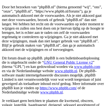
Door het bezoeken van “phpBB.nl” (hierna genoemd “wij”, “ons”,
“onze”, “phpBB.nl”, “https://www.phpbb.nl/forums”), ga je
automatisch akkoord met de voorwaarden. Als je niet akkoord gaat
met deze voorwaarden, bezoek of gebruik “phpBB.nl” dan niet
langer. We hebben het recht om de voorwaarden op ieder moment te
wijzigen en zullen ons best doen om je hiervan tijdig op de hoogte te
brengen, het is echter aan te raden om zelf de voorwaarden
regelmatig te controleren op wijzigingen. Ga je niet akkoord met
deze wijzigingen, maak dan niet langer gebruik van “phpBB.nl”.
Blijf je gebruik maken van “phpBB.nl”, dan ga je automatisch
akkoord met de wijzigingen en of toevoegingen.
Dit forum draait op phpBB. phpBB is een bulletinboardoplossing
die is uitgebracht onder de “
GNU General Public License v2
”
(hierna “GPL”) en kan gedownload worden via
www.phpbb.com
en via de Nederlandstalige website
www.phpbb.nl
. De phpBB-
software maakt internetgebaseerde discussies mogelijk. phpBB
Limited is niet verantwoordelijk voor wat wordt toegestaan of juist
geweigerd als toelaatbare inhoud en/of gedrag. Meer informatie over
phpBB kun je vinden op
https://www.phpbb.com/
of de
Nederlandstalige website
www.phpbb.nl
.
Je verklaart geen berichten te plaatsen die kwetsend, obsceen,
vulgair, lasterlijk, haatdragend, dreigend, seksueel georiënteerd of