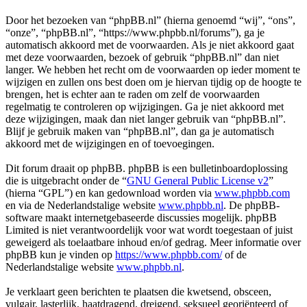
Door het bezoeken van “phpBB.nl” (hierna genoemd “wij”, “ons”,
“onze”, “phpBB.nl”, “https://www.phpbb.nl/forums”), ga je
automatisch akkoord met de voorwaarden. Als je niet akkoord gaat
met deze voorwaarden, bezoek of gebruik “phpBB.nl” dan niet
langer. We hebben het recht om de voorwaarden op ieder moment te
wijzigen en zullen ons best doen om je hiervan tijdig op de hoogte te
brengen, het is echter aan te raden om zelf de voorwaarden
regelmatig te controleren op wijzigingen. Ga je niet akkoord met
deze wijzigingen, maak dan niet langer gebruik van “phpBB.nl”.
Blijf je gebruik maken van “phpBB.nl”, dan ga je automatisch
akkoord met de wijzigingen en of toevoegingen.
Dit forum draait op phpBB. phpBB is een bulletinboardoplossing
die is uitgebracht onder de “
GNU General Public License v2
”
(hierna “GPL”) en kan gedownload worden via
www.phpbb.com
en via de Nederlandstalige website
www.phpbb.nl
. De phpBB-
software maakt internetgebaseerde discussies mogelijk. phpBB
Limited is niet verantwoordelijk voor wat wordt toegestaan of juist
geweigerd als toelaatbare inhoud en/of gedrag. Meer informatie over
phpBB kun je vinden op
https://www.phpbb.com/
of de
Nederlandstalige website
www.phpbb.nl
.
Je verklaart geen berichten te plaatsen die kwetsend, obsceen,
vulgair, lasterlijk, haatdragend, dreigend, seksueel georiënteerd of