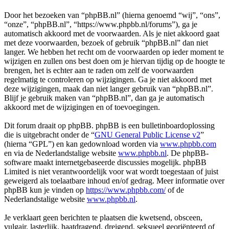
Door het bezoeken van “phpBB.nl” (hierna genoemd “wij”, “ons”,
“onze”, “phpBB.nl”, “https://www.phpbb.nl/forums”), ga je
automatisch akkoord met de voorwaarden. Als je niet akkoord gaat
met deze voorwaarden, bezoek of gebruik “phpBB.nl” dan niet
langer. We hebben het recht om de voorwaarden op ieder moment te
wijzigen en zullen ons best doen om je hiervan tijdig op de hoogte te
brengen, het is echter aan te raden om zelf de voorwaarden
regelmatig te controleren op wijzigingen. Ga je niet akkoord met
deze wijzigingen, maak dan niet langer gebruik van “phpBB.nl”.
Blijf je gebruik maken van “phpBB.nl”, dan ga je automatisch
akkoord met de wijzigingen en of toevoegingen.
Dit forum draait op phpBB. phpBB is een bulletinboardoplossing
die is uitgebracht onder de “
GNU General Public License v2
”
(hierna “GPL”) en kan gedownload worden via
www.phpbb.com
en via de Nederlandstalige website
www.phpbb.nl
. De phpBB-
software maakt internetgebaseerde discussies mogelijk. phpBB
Limited is niet verantwoordelijk voor wat wordt toegestaan of juist
geweigerd als toelaatbare inhoud en/of gedrag. Meer informatie over
phpBB kun je vinden op
https://www.phpbb.com/
of de
Nederlandstalige website
www.phpbb.nl
.
Je verklaart geen berichten te plaatsen die kwetsend, obsceen,
vulgair, lasterlijk, haatdragend, dreigend, seksueel georiënteerd of