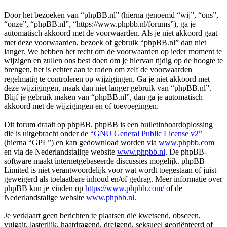
Door het bezoeken van “phpBB.nl” (hierna genoemd “wij”, “ons”,
“onze”, “phpBB.nl”, “https://www.phpbb.nl/forums”), ga je
automatisch akkoord met de voorwaarden. Als je niet akkoord gaat
met deze voorwaarden, bezoek of gebruik “phpBB.nl” dan niet
langer. We hebben het recht om de voorwaarden op ieder moment te
wijzigen en zullen ons best doen om je hiervan tijdig op de hoogte te
brengen, het is echter aan te raden om zelf de voorwaarden
regelmatig te controleren op wijzigingen. Ga je niet akkoord met
deze wijzigingen, maak dan niet langer gebruik van “phpBB.nl”.
Blijf je gebruik maken van “phpBB.nl”, dan ga je automatisch
akkoord met de wijzigingen en of toevoegingen.
Dit forum draait op phpBB. phpBB is een bulletinboardoplossing
die is uitgebracht onder de “
GNU General Public License v2
”
(hierna “GPL”) en kan gedownload worden via
www.phpbb.com
en via de Nederlandstalige website
www.phpbb.nl
. De phpBB-
software maakt internetgebaseerde discussies mogelijk. phpBB
Limited is niet verantwoordelijk voor wat wordt toegestaan of juist
geweigerd als toelaatbare inhoud en/of gedrag. Meer informatie over
phpBB kun je vinden op
https://www.phpbb.com/
of de
Nederlandstalige website
www.phpbb.nl
.
Je verklaart geen berichten te plaatsen die kwetsend, obsceen,
vulgair, lasterlijk, haatdragend, dreigend, seksueel georiënteerd of