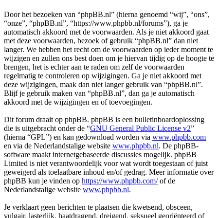
Door het bezoeken van “phpBB.nl” (hierna genoemd “wij”, “ons”,
“onze”, “phpBB.nl”, “https://www.phpbb.nl/forums”), ga je
automatisch akkoord met de voorwaarden. Als je niet akkoord gaat
met deze voorwaarden, bezoek of gebruik “phpBB.nl” dan niet
langer. We hebben het recht om de voorwaarden op ieder moment te
wijzigen en zullen ons best doen om je hiervan tijdig op de hoogte te
brengen, het is echter aan te raden om zelf de voorwaarden
regelmatig te controleren op wijzigingen. Ga je niet akkoord met
deze wijzigingen, maak dan niet langer gebruik van “phpBB.nl”.
Blijf je gebruik maken van “phpBB.nl”, dan ga je automatisch
akkoord met de wijzigingen en of toevoegingen.
Dit forum draait op phpBB. phpBB is een bulletinboardoplossing
die is uitgebracht onder de “
GNU General Public License v2
”
(hierna “GPL”) en kan gedownload worden via
www.phpbb.com
en via de Nederlandstalige website
www.phpbb.nl
. De phpBB-
software maakt internetgebaseerde discussies mogelijk. phpBB
Limited is niet verantwoordelijk voor wat wordt toegestaan of juist
geweigerd als toelaatbare inhoud en/of gedrag. Meer informatie over
phpBB kun je vinden op
https://www.phpbb.com/
of de
Nederlandstalige website
www.phpbb.nl
.
Je verklaart geen berichten te plaatsen die kwetsend, obsceen,
vulgair, lasterlijk, haatdragend, dreigend, seksueel georiënteerd of